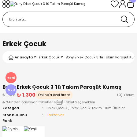
Geri Dön
Geri Dön
Geri Dön
Geri Dön
Geri Dön
k
k
 Ürünleri
iye
 Çorap
iye
tkı, Bere ve Eldiven
Erkek Çocuk
dy
 Gömlek
sesuarları
Battaniye
Anasayfa
Erkek Çocuk
Bony Erkek Çocuk 3 'lü Takım Paraşüt Ku
orap
ç Giyim
ı, Bere ve Eldiven
Body
Yeni
Bony Erkek Çocuk 3 'lü Takım Paraşüt Kumaş
ise
Kazak
ttaniye
ıtçıtlı Body
%20
₺ 1.300
₺ 1.625
Online'a özel fırsat
(0) Yorum
₺ 247
den başlayan taksitlerle!
Taksit Seçenekleri
k
Mont
dy
Çorap ve Patik
Kategori
Erkek Çocuk
,
Erkek Çocuk Takım
,
Tüm Ürünler
Stok Durumu
Stokta var
ömlek
Pantolon
ıtlı Body
astane Çıkışı ve Zıbın Seti
Renk
Giyim
Pijama Takımı
rap ve Patik
Pantolon