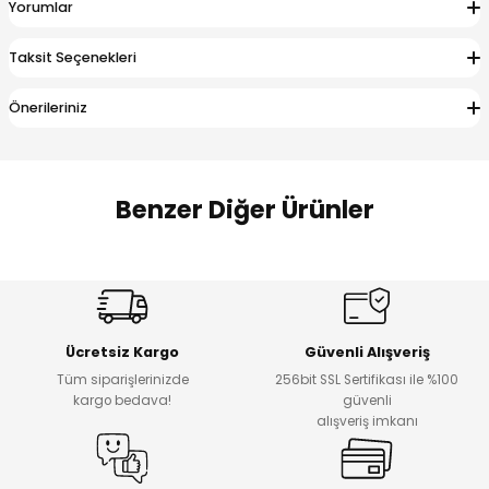
Yorumlar
 Alt
lum
Taksit Seçenekleri
ka ve Taç
Önerileriniz
lum
lek
Benzer Diğer Ürünler
Amine
Amine
%30
%24
Onca Çizgili Erkek Çocuk Şort
Urban Fit Erkek Çocuk Pantolon
Yeni
Yeni
Ücretsiz Kargo
Güvenli Alışveriş
₺ 500
₺ 850
Tüm siparişlerinizde
256bit SSL Sertifikası ile %100
₺ 350
₺ 650
kargo bedava!
güvenli
alışveriş imkanı
Amine
%30
Kampçı Minik Erkek Çocuk 2'li Şortlu Takım