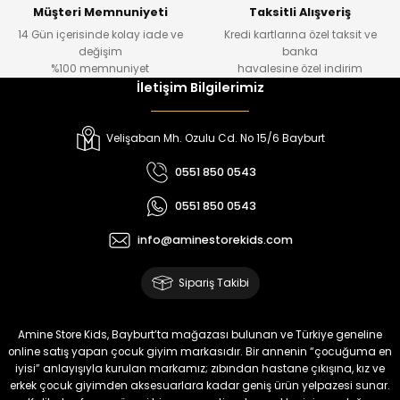
Yeni
Müşteri Memnuniyeti
Taksitli Alışveriş
14 Gün içerisinde kolay iade ve
Kredi kartlarına özel taksit ve
₺ 500
değişim
banka
₺ 350
%100 memnuniyet
havalesine özel indirim
İletişim Bilgilerimiz
Amine
%30
Kampçı Minik Erkek Çocuk 2'li Şortlu Takım
Velişaban Mh. Ozulu Cd. No 15/6 Bayburt
Yeni
0551 850 0543
₺ 500
0551 850 0543
₺ 350
info@aminestorekids.com
Amine
%30
Kampçı Minik Erkek Çocuk 2'li Şortlu Takım
Sipariş Takibi
Yeni
₺ 500
Amine Store Kids, Bayburt’ta mağazası bulunan ve Türkiye geneline
₺ 350
online satış yapan çocuk giyim markasıdır. Bir annenin “çocuğuma en
iyisi” anlayışıyla kurulan markamız; zıbından hastane çıkışına, kız ve
erkek çocuk giyimden aksesuarlara kadar geniş ürün yelpazesi sunar.
Amine