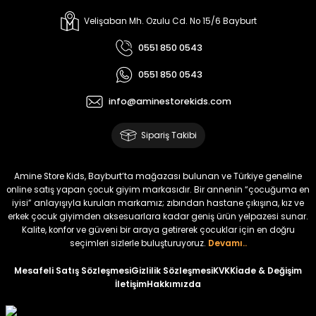
%17
%15
Melra Kız Çocuk Kot Pantolon
Tivon Kız Çocuk 3’lü Takım
Velişaban Mh. Ozulu Cd. No 15/6 Bayburt
Yeni
Yeni
0551 850 0543
₺ 700
₺ 2.750
0551 850 0543
₺ 580
₺ 2.340
info@aminestorekids.com
%22
%22
Koren Kız Çocuk ve Bebek Tayt
Koren Kız Çocuk ve Bebek Tayt
Sipariş Takibi
Yeni
Yeni
₺ 320
₺ 320
Amine Store Kids, Bayburt’ta mağazası bulunan ve Türkiye geneline
₺ 250
₺ 250
online satış yapan çocuk giyim markasıdır. Bir annenin “çocuğuma en
iyisi” anlayışıyla kurulan markamız; zıbından hastane çıkışına, kız ve
erkek çocuk giyimden aksesuarlara kadar geniş ürün yelpazesi sunar.
%22
%22
Kalite, konfor ve güveni bir araya getirerek çocuklar için en doğru
Koren Kız Çocuk ve Bebek Tayt
Koren Kız Çocuk ve Bebek Tayt
seçimleri sizlerle buluşturuyoruz.
Devamı..
Yeni
Yeni
Mesafeli Satış Sözleşmesi
Gizlilik Sözleşmesi
KVKK
İade & Değişim
İletişim
Hakkımızda
₺ 320
₺ 320
₺ 250
₺ 250