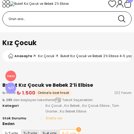
Geri Dön
Geri Dön
Geri Dön
Geri Dön
Geri Dön
k
k
 Ürünleri
iye
 Çorap
iye
tkı, Bere ve Eldiven
Kız Çocuk
dy
 Gömlek
sesuarları
Battaniye
Anasayfa
Kız Çocuk
Buket Kız Çocuk ve Bebek 2’li Elbise 4-5 yaş
orap
ç Giyim
ı, Bere ve Eldiven
Body
Yeni
Buket Kız Çocuk ve Bebek 2’li Elbise
ise
Kazak
ttaniye
ıtçıtlı Body
%17
₺ 1.500
₺ 1.800
Online'a özel fırsat
(0) Yorum
₺ 285
den başlayan taksitlerle!
Taksit Seçenekleri
k
Mont
dy
Çorap ve Patik
Kategori
Kız Çocuk
,
Kız Bebek
,
Kız Çocuk Elbise
,
Tüm
Ürünler
,
Kız Bebek Elbise
ömlek
Pantolon
ıtlı Body
astane Çıkışı ve Zıbın Seti
Stok Durumu
Stokta var
Beden
Giyim
Pijama Takımı
rap ve Patik
Pantolon
1-2 yaş
2-3 yaş
3-4 yaş
4-5 yaş