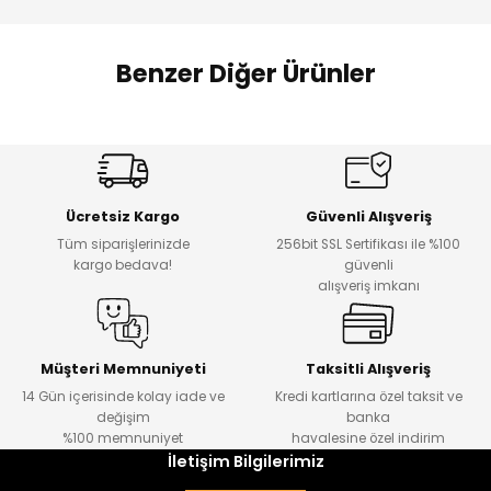
 Alt
lum
Benzer Diğer Ürünler
ka ve Taç
Amine
lum
%27
%14
Dantelya Kız Çocuk Tişört
Puba Unisex Kot 3’lü Takım
Yeni
Yeni
lek
Ücretsiz Kargo
Güvenli Alışveriş
₺ 450
₺ 1.800
Tüm siparişlerinizde
256bit SSL Sertifikası ile %100
₺ 330
₺ 1.550
kargo bedava!
güvenli
alışveriş imkanı
%20
%19
Urban Kız Çocuk Süveterli Tunik Gömlek
Navi Kız Çocuk Kot Pantolon
Yeni
Yeni
Müşteri Memnuniyeti
Taksitli Alışveriş
14 Gün içerisinde kolay iade ve
Kredi kartlarına özel taksit ve
₺ 1.000
₺ 800
değişim
banka
₺ 800
₺ 650
%100 memnuniyet
havalesine özel indirim
İletişim Bilgilerimiz