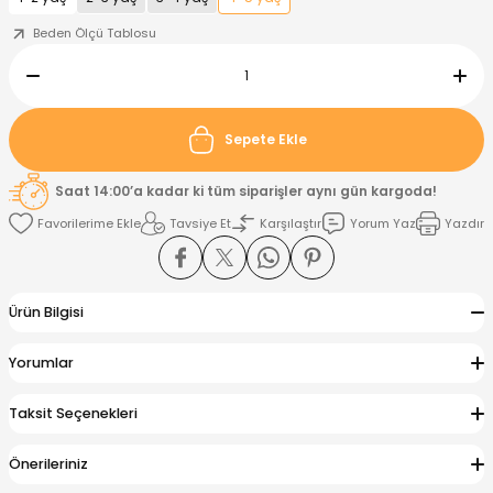
Beden Ölçü Tablosu
nt
Sweatshirt
ise
Pijama Takımı
ntolon
-Shirt
k
Salopet
Sepete Ekle
jama Takımı
Takım
tane Çıkışı ve Zıbın Seti
-shirt
Saat 14:00’a kadar ki tüm siparişler aynı gün kargoda!
Tavsiye Et
Karşılaştır
Yorum Yaz
Yazdır
lopet
Takım Elbise
ntolon
Takım
eatshirt
ek Alt
jama Takımı
ek Alt
Ürün Bilgisi
hirt
lopet
Tulum
Yorumlar
kım
kımı
Taksit Seçenekleri
yt
 Alt
Önerileriniz