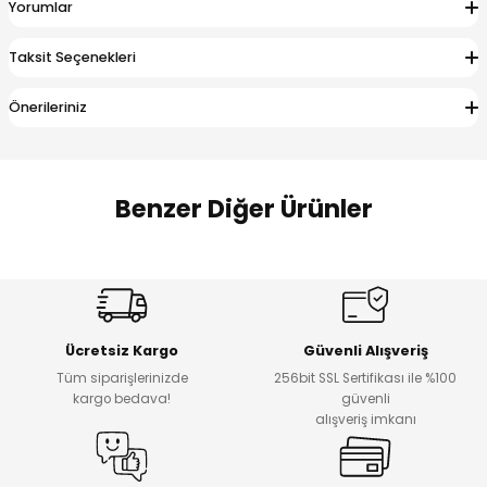
Yorumlar
 Alt
lum
Taksit Seçenekleri
ka ve Taç
Önerileriniz
lum
lek
Benzer Diğer Ürünler
Amine
Amine
%30
%24
Onca Çizgili Erkek Çocuk Şort
Urban Fit Erkek Çocuk Pantolon
Yeni
Yeni
Ücretsiz Kargo
Güvenli Alışveriş
₺ 500
₺ 850
Tüm siparişlerinizde
256bit SSL Sertifikası ile %100
₺ 350
₺ 650
kargo bedava!
güvenli
alışveriş imkanı
Amine
%30
Kampçı Minik Erkek Çocuk 2'li Şortlu Takım