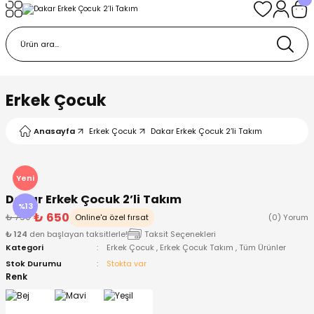
Geri Dön
Geri Dön
Geri Dön
Geri Dön
Geri Dön
k
k
 Ürünleri
iye
 Çorap
iye
tkı, Bere ve Eldiven
Erkek Çocuk
dy
 Gömlek
sesuarları
Battaniye
Anasayfa
Erkek Çocuk
Dakar Erkek Çocuk 2’li Takım
orap
ç Giyim
ı, Bere ve Eldiven
Body
Yeni
Dakar Erkek Çocuk 2’li Takım
ise
Kazak
ttaniye
ıtçıtlı Body
%13
₺ 650
₺ 750
Online'a özel fırsat
(0) Yorum
₺ 124
den başlayan taksitlerle!
Taksit Seçenekleri
k
Mont
dy
Çorap ve Patik
Kategori
Erkek Çocuk
,
Erkek Çocuk Takım
,
Tüm Ürünler
Stok Durumu
Stokta var
ömlek
Pantolon
ıtlı Body
astane Çıkışı ve Zıbın Seti
Renk
Giyim
Pijama Takımı
rap ve Patik
Pantolon