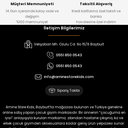
Yeni
Müşteri Memnuniyeti
Taksitli Alışveriş
14 Gün içerisinde kolay iade ve
Kredi kartlarına özel taksit ve
₺ 500
değişim
banka
₺ 350
%100 memnuniyet
havalesine özel indirim
İletişim Bilgilerimiz
Amine
%30
Kampçı Minik Erkek Çocuk 2'li Şortlu Takım
Velişaban Mh. Ozulu Cd. No 15/6 Bayburt
Yeni
0551 850 0543
₺ 500
0551 850 0543
₺ 350
info@aminestorekids.com
Amine
%30
Kampçı Minik Erkek Çocuk 2'li Şortlu Takım
Sipariş Takibi
Yeni
₺ 500
Amine Store Kids, Bayburt’ta mağazası bulunan ve Türkiye geneline
₺ 350
online satış yapan çocuk giyim markasıdır. Bir annenin “çocuğuma en
iyisi” anlayışıyla kurulan markamız; zıbından hastane çıkışına, kız ve
erkek çocuk giyimden aksesuarlara kadar geniş ürün yelpazesi sunar.
Amine