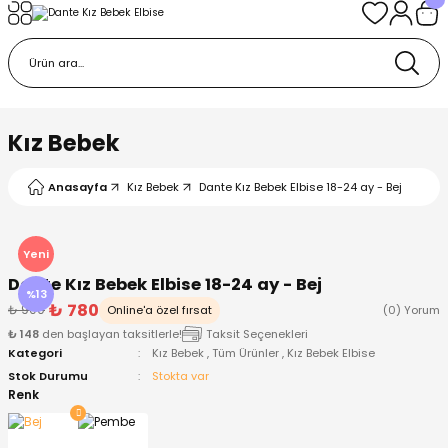
Geri Dön
Geri Dön
Geri Dön
Geri Dön
Geri Dön
k
k
 Ürünleri
iye
 Çorap
iye
tkı, Bere ve Eldiven
Kız Bebek
dy
 Gömlek
sesuarları
Battaniye
Anasayfa
Kız Bebek
Dante Kız Bebek Elbise 18-24 ay - Bej
orap
ç Giyim
ı, Bere ve Eldiven
Body
Yeni
Dante Kız Bebek Elbise 18-24 ay - Bej
ise
Kazak
ttaniye
ıtçıtlı Body
%13
₺ 780
₺ 900
Online'a özel fırsat
(0) Yorum
₺ 148
den başlayan taksitlerle!
Taksit Seçenekleri
k
Mont
dy
Çorap ve Patik
Kategori
Kız Bebek
,
Tüm Ürünler
,
Kız Bebek Elbise
Stok Durumu
Stokta var
ömlek
Pantolon
ıtlı Body
astane Çıkışı ve Zıbın Seti
Renk
Giyim
Pijama Takımı
rap ve Patik
Pantolon