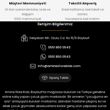
Yeni
Yeni
Müşteri Memnuniyeti
Taksitli Alışveriş
14 Gün içerisinde kolay iade ve
Kredi kartlarına özel taksit ve
₺ 320
₺ 320
değişim
banka
₺ 250
₺ 250
%100 memnuniyet
havalesine özel indirim
İletişim Bilgilerimiz
%22
%22
Koren Kız Çocuk ve Bebek Tayt
Yovin Kız Bebek Tulum
Velişaban Mh. Ozulu Cd. No 15/6 Bayburt
Yeni
Yeni
0551 850 0543
₺ 320
₺ 320
0551 850 0543
₺ 250
₺ 250
info@aminestorekids.com
%22
%22
%22
Zorin Kız Bebek Tulum
Navel Kız Bebek Tulum
Fovin Kız Bebek Tulum
Sipariş Takibi
Yeni
Yeni
Yeni
₺ 320
₺ 320
₺ 320
Amine Store Kids, Bayburt’ta mağazası bulunan ve Türkiye geneline
₺ 250
₺ 250
₺ 250
online satış yapan çocuk giyim markasıdır. Bir annenin “çocuğuma en
iyisi” anlayışıyla kurulan markamız; zıbından hastane çıkışına, kız ve
erkek çocuk giyimden aksesuarlara kadar geniş ürün yelpazesi sunar.