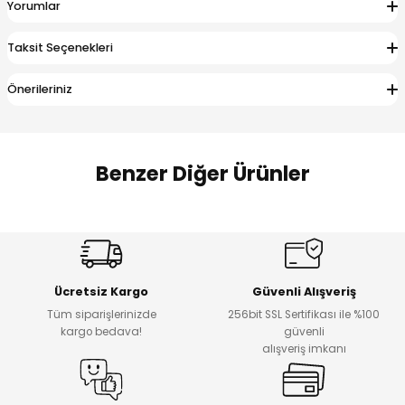
Yorumlar
 Alt
lum
Taksit Seçenekleri
ka ve Taç
Önerileriniz
lum
lek
Benzer Diğer Ürünler
%17
%22
Melra Kız Çocuk Kot Pantolon
Koren Kız Çocuk ve Bebek Tayt
Yeni
Yeni
Ücretsiz Kargo
Güvenli Alışveriş
₺ 700
₺ 320
Tüm siparişlerinizde
256bit SSL Sertifikası ile %100
₺ 580
₺ 250
kargo bedava!
güvenli
alışveriş imkanı
%22
%22
Koren Kız Çocuk ve Bebek Tayt
Koren Kız Çocuk ve Bebek Tayt