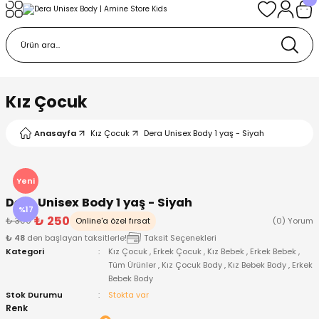
Geri Dön
Geri Dön
Geri Dön
Geri Dön
Geri Dön
k
k
 Ürünleri
iye
 Çorap
iye
tkı, Bere ve Eldiven
Kız Çocuk
dy
 Gömlek
sesuarları
Battaniye
Anasayfa
Kız Çocuk
Dera Unisex Body 1 yaş - Siyah
orap
ç Giyim
ı, Bere ve Eldiven
Body
Yeni
Dera Unisex Body 1 yaş - Siyah
ise
Kazak
ttaniye
ıtçıtlı Body
%17
₺ 250
₺ 300
Online'a özel fırsat
(0) Yorum
₺ 48
den başlayan taksitlerle!
Taksit Seçenekleri
k
Mont
dy
Çorap ve Patik
Kategori
Kız Çocuk
,
Erkek Çocuk
,
Kız Bebek
,
Erkek Bebek
,
Tüm Ürünler
,
Kız Çocuk Body
,
Kız Bebek Body
,
Erkek
Bebek Body
ömlek
Pantolon
ıtlı Body
astane Çıkışı ve Zıbın Seti
Stok Durumu
Stokta var
Renk
Giyim
Pijama Takımı
rap ve Patik
Pantolon