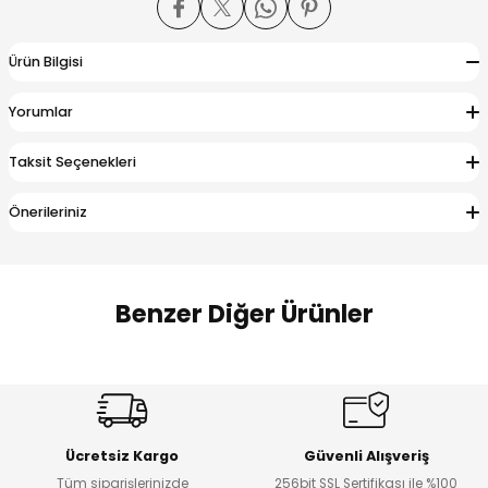
 Alt
lum
Ürün Bilgisi
ka ve Taç
Yorumlar
lum
Taksit Seçenekleri
lek
Önerileriniz
Benzer Diğer Ürünler
Amine
%27
%14
Dantelya Kız Çocuk Tişört
Puba Unisex Kot 3’lü Takım
Yeni
Yeni
Ücretsiz Kargo
Güvenli Alışveriş
₺ 450
₺ 1.800
Tüm siparişlerinizde
256bit SSL Sertifikası ile %100