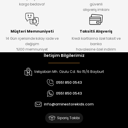
₺ 330
₺ 1.550
kargo bedava!
güvenli
alışveriş imkanı
%20
%19
Urban Kız Çocuk Süveterli Tunik Gömlek
Navi Kız Çocuk Kot Pantolon
Yeni
Yeni
Müşteri Memnuniyeti
Taksitli Alışveriş
14 Gün içerisinde kolay iade ve
Kredi kartlarına özel taksit ve
₺ 1.000
₺ 800
değişim
banka
₺ 800
₺ 650
%100 memnuniyet
havalesine özel indirim
İletişim Bilgilerimiz
%17
%15
Melra Kız Çocuk Kot Pantolon
Tivon Kız Çocuk 3’lü Takım
Velişaban Mh. Ozulu Cd. No 15/6 Bayburt
Yeni
Yeni
0551 850 0543
₺ 700
₺ 2.750
0551 850 0543
₺ 580
₺ 2.340
info@aminestorekids.com
%22
%22
Koren Kız Çocuk ve Bebek Tayt
Koren Kız Çocuk ve Bebek Tayt
Sipariş Takibi
Yeni
Yeni