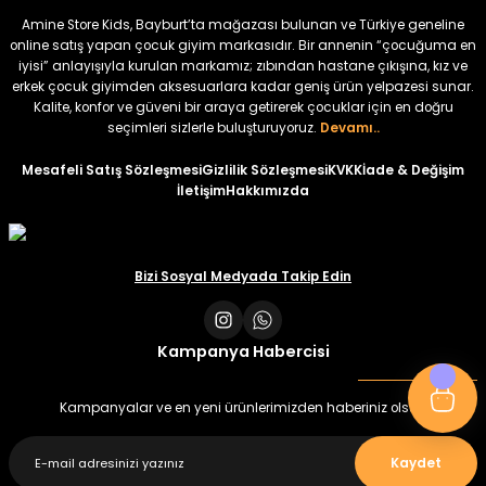
₺ 320
₺ 320
Amine Store Kids, Bayburt’ta mağazası bulunan ve Türkiye geneline
₺ 250
₺ 250
online satış yapan çocuk giyim markasıdır. Bir annenin “çocuğuma en
iyisi” anlayışıyla kurulan markamız; zıbından hastane çıkışına, kız ve
erkek çocuk giyimden aksesuarlara kadar geniş ürün yelpazesi sunar.
%22
%22
Kalite, konfor ve güveni bir araya getirerek çocuklar için en doğru
Koren Kız Çocuk ve Bebek Tayt
Koren Kız Çocuk ve Bebek Tayt
seçimleri sizlerle buluşturuyoruz.
Devamı..
Yeni
Yeni
Mesafeli Satış Sözleşmesi
Gizlilik Sözleşmesi
KVKK
İade & Değişim
İletişim
Hakkımızda
₺ 320
₺ 320
₺ 250
₺ 250
Bizi Sosyal Medyada Takip Edin
Kampanya Habercisi
Kampanyalar ve en yeni ürünlerimizden haberiniz olsun
Kaydet