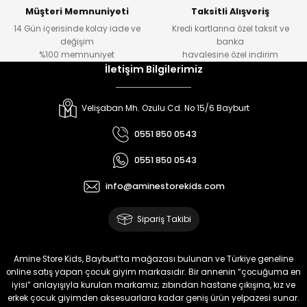
Müşteri Memnuniyeti
Taksitli Alışveriş
14 Gün içerisinde kolay iade ve
Kredi kartlarına özel taksit ve
değişim
banka
%100 memnuniyet
havalesine özel indirim
İletişim Bilgilerimiz
Velişaban Mh. Ozulu Cd. No 15/6 Bayburt
0551 850 0543
0551 850 0543
info@aminestorekids.com
Sipariş Takibi
Amine Store Kids, Bayburt’ta mağazası bulunan ve Türkiye geneline
online satış yapan çocuk giyim markasıdır. Bir annenin “çocuğuma en
iyisi” anlayışıyla kurulan markamız; zıbından hastane çıkışına, kız ve
erkek çocuk giyimden aksesuarlara kadar geniş ürün yelpazesi sunar.