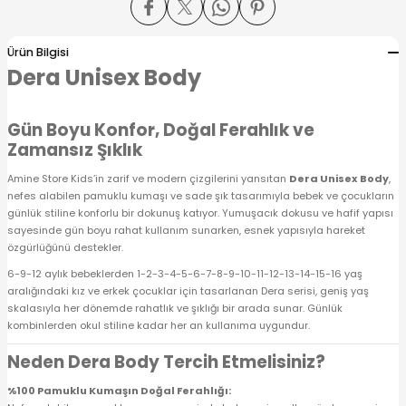
 Alt
lum
Ürün Bilgisi
ka ve Taç
Dera Unisex Body
lum
Gün Boyu Konfor, Doğal Ferahlık ve
Zamansız Şıklık
lek
Amine Store Kids’in zarif ve modern çizgilerini yansıtan
Dera Unisex Body
,
nefes alabilen pamuklu kumaşı ve sade şık tasarımıyla bebek ve çocukların
günlük stiline konforlu bir dokunuş katıyor. Yumuşacık dokusu ve hafif yapısı
sayesinde gün boyu rahat kullanım sunarken, esnek yapısıyla hareket
özgürlüğünü destekler.
6-9-12 aylık bebeklerden 1-2-3-4-5-6-7-8-9-10-11-12-13-14-15-16 yaş
aralığındaki kız ve erkek çocuklar için tasarlanan Dera serisi, geniş yaş
skalasıyla her dönemde rahatlık ve şıklığı bir arada sunar. Günlük
kombinlerden okul stiline kadar her an kullanıma uygundur.
Neden Dera Body Tercih Etmelisiniz?
%100 Pamuklu Kumaşın Doğal Ferahlığı: