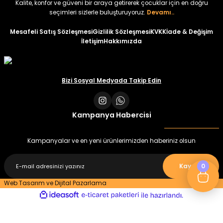
Kalite, konfor ve güveni bir araya getirerek çocuklar için en doğru
seçimleri sizlerle buluşturuyoruz.
Devamı..
Mesafeli Satış Sözleşmesi
Gizlilik Sözleşmesi
KVKK
İade & Değişim
İletişim
Hakkımızda
Bizi Sosyal Medyada Takip Edin
Kampanya Habercisi
Kampanyalar ve en yeni ürünlerimizden haberiniz olsun
0
Kaydet
Web Tasarım ve Dijital Pazarlama
ideasoft
ile
e-
hazırlandı.
ticaret
paketleri