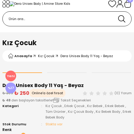
Geri Dön
Geri Dön
Geri Dön
Geri Dön
Geri Dön
k
k
 Ürünleri
iye
 Çorap
iye
tkı, Bere ve Eldiven
Kız Çocuk
dy
 Gömlek
sesuarları
Battaniye
Anasayfa
Kız Çocuk
Dera Unisex Body 11 Yaş - Beyaz
orap
ç Giyim
ı, Bere ve Eldiven
Body
Yeni
Dera Unisex Body 11 Yaş - Beyaz
ise
Kazak
ttaniye
ıtçıtlı Body
%17
₺ 250
₺ 300
Online'a özel fırsat
(0) Yorum
₺ 48
den başlayan taksitlerle!
Taksit Seçenekleri
k
Mont
dy
Çorap ve Patik
Kategori
Kız Çocuk
,
Erkek Çocuk
,
Kız Bebek
,
Erkek Bebek
,
Tüm Ürünler
,
Kız Çocuk Body
,
Kız Bebek Body
,
Erkek
Bebek Body
ömlek
Pantolon
ıtlı Body
astane Çıkışı ve Zıbın Seti
Stok Durumu
Stokta var
Renk
Giyim
Pijama Takımı
rap ve Patik
Pantolon