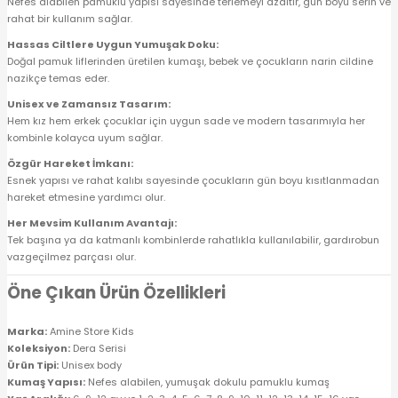
Nefes alabilen pamuklu yapısı sayesinde terlemeyi azaltır, gün boyu serin ve
rahat bir kullanım sağlar.
Hassas Ciltlere Uygun Yumuşak Doku:
Doğal pamuk liflerinden üretilen kumaşı, bebek ve çocukların narin cildine
nazikçe temas eder.
Unisex ve Zamansız Tasarım:
Hem kız hem erkek çocuklar için uygun sade ve modern tasarımıyla her
kombinle kolayca uyum sağlar.
Özgür Hareket İmkanı:
Esnek yapısı ve rahat kalıbı sayesinde çocukların gün boyu kısıtlanmadan
hareket etmesine yardımcı olur.
Her Mevsim Kullanım Avantajı:
Tek başına ya da katmanlı kombinlerde rahatlıkla kullanılabilir, gardırobun
vazgeçilmez parçası olur.
Öne Çıkan Ürün Özellikleri
Marka:
Amine Store Kids
Koleksiyon:
Dera Serisi
Ürün Tipi:
Unisex body
Kumaş Yapısı:
Nefes alabilen, yumuşak dokulu pamuklu kumaş