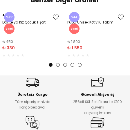
Benzer Diğer Ürünler
%14
%20
a Kız Çocuk Tişört
Puba Unisex Kot 3’lü Takım
Urban K
Gömle
Yeni
Yeni
₺ 1.800
₺ 1.00
0
₺ 1.550
₺ 80
Ücretsiz Kargo
Güvenli Alışveriş
Tüm siparişlerinizde
256bit SSL Sertifikası ile %100
kargo bedava!
güvenli
alışveriş imkanı