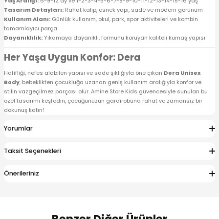
Yaş Aralığı:
6-9-12 ay ve 1-2-3-4-5-6-7-8-9-10-11-12-13-14-15-16 yaş
Tasarım Detayları:
Rahat kalıp, esnek yapı, sade ve modern görünüm
Kullanım Alanı:
Günlük kullanım, okul, park, spor aktiviteleri ve kombin
tamamlayıcı parça
Dayanıklılık:
Yıkamaya dayanıklı, formunu koruyan kaliteli kumaş yapısı
Her Yaşa Uygun Konfor: Dera
Hafifliği, nefes alabilen yapısı ve sade şıklığıyla öne çıkan
Dera Unisex
Body
, bebeklikten çocukluğa uzanan geniş kullanım aralığıyla konfor ve
stilin vazgeçilmez parçası olur. Amine Store Kids güvencesiyle sunulan bu
özel tasarımı keşfedin, çocuğunuzun gardırobuna rahat ve zamansız bir
dokunuş katın!
Yorumlar
Taksit Seçenekleri
Önerileriniz