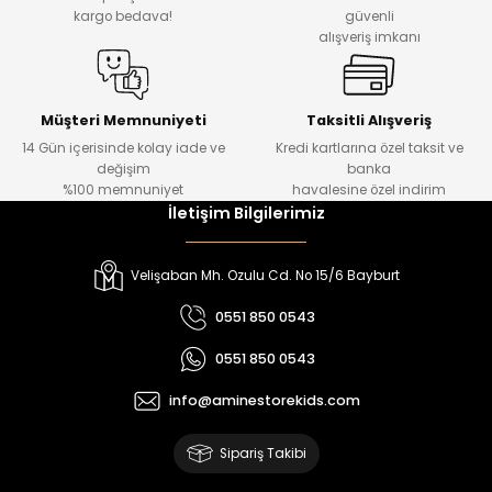
₺ 330
₺ 1.550
kargo bedava!
güvenli
alışveriş imkanı
%20
%19
Urban Kız Çocuk Süveterli Tunik Gömlek
Navi Kız Çocuk Kot Pantolon
Yeni
Yeni
Müşteri Memnuniyeti
Taksitli Alışveriş
14 Gün içerisinde kolay iade ve
Kredi kartlarına özel taksit ve
₺ 1.000
₺ 800
değişim
banka
₺ 800
₺ 650
%100 memnuniyet
havalesine özel indirim
İletişim Bilgilerimiz
%17
%15
Melra Kız Çocuk Kot Pantolon
Tivon Kız Çocuk 3’lü Takım
Velişaban Mh. Ozulu Cd. No 15/6 Bayburt
Yeni
Yeni
0551 850 0543
₺ 700
₺ 2.750
0551 850 0543
₺ 580
₺ 2.340
info@aminestorekids.com
%22
%22
Koren Kız Çocuk ve Bebek Tayt
Koren Kız Çocuk ve Bebek Tayt
Sipariş Takibi
Yeni
Yeni