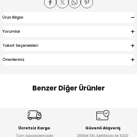
 Alt
lum
Ürün Bilgisi
ka ve Taç
Yorumlar
lum
Taksit Seçenekleri
lek
Önerileriniz
Benzer Diğer Ürünler
Amine
%27
%14
Dantelya Kız Çocuk Tişört
Puba Unisex Kot 3’lü Takım
Yeni
Yeni
Ücretsiz Kargo
Güvenli Alışveriş
₺ 450
₺ 1.800
Tüm siparişlerinizde
256bit SSL Sertifikası ile %100