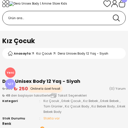
Geri Dön
Geri Dön
Geri Dön
Geri Dön
Geri Dön
k
k
 Ürünleri
iye
 Çorap
iye
tkı, Bere ve Eldiven
Kız Çocuk
dy
 Gömlek
sesuarları
Battaniye
Anasayfa
Kız Çocuk
Dera Unisex Body 12 Yaş - Siyah
orap
ç Giyim
ı, Bere ve Eldiven
Body
Yeni
Dera Unisex Body 12 Yaş - Siyah
ise
Kazak
ttaniye
ıtçıtlı Body
%17
₺ 250
₺ 300
Online'a özel fırsat
(0) Yorum
₺ 48
den başlayan taksitlerle!
Taksit Seçenekleri
k
Mont
dy
Çorap ve Patik
Kategori
Kız Çocuk
,
Erkek Çocuk
,
Kız Bebek
,
Erkek Bebek
,
Tüm Ürünler
,
Kız Çocuk Body
,
Kız Bebek Body
,
Erkek
Bebek Body
ömlek
Pantolon
ıtlı Body
astane Çıkışı ve Zıbın Seti
Stok Durumu
Stokta var
Renk
Giyim
Pijama Takımı
rap ve Patik
Pantolon