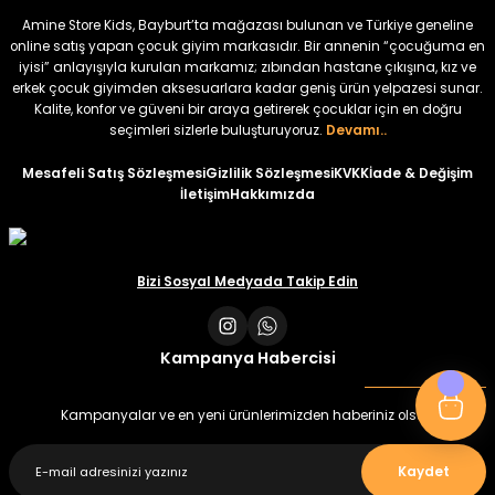
₺ 320
₺ 320
Amine Store Kids, Bayburt’ta mağazası bulunan ve Türkiye geneline
₺ 250
₺ 250
online satış yapan çocuk giyim markasıdır. Bir annenin “çocuğuma en
iyisi” anlayışıyla kurulan markamız; zıbından hastane çıkışına, kız ve
erkek çocuk giyimden aksesuarlara kadar geniş ürün yelpazesi sunar.
%22
%22
Kalite, konfor ve güveni bir araya getirerek çocuklar için en doğru
Koren Kız Çocuk ve Bebek Tayt
Koren Kız Çocuk ve Bebek Tayt
seçimleri sizlerle buluşturuyoruz.
Devamı..
Yeni
Yeni
Mesafeli Satış Sözleşmesi
Gizlilik Sözleşmesi
KVKK
İade & Değişim
İletişim
Hakkımızda
₺ 320
₺ 320
₺ 250
₺ 250
Bizi Sosyal Medyada Takip Edin
Kampanya Habercisi
Kampanyalar ve en yeni ürünlerimizden haberiniz olsun
Kaydet