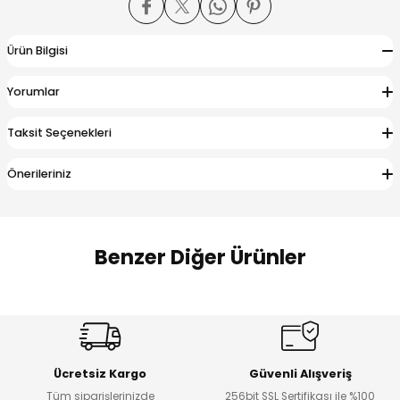
 Alt
lum
Ürün Bilgisi
ka ve Taç
Yorumlar
lum
Taksit Seçenekleri
lek
Önerileriniz
Benzer Diğer Ürünler
Amine
%27
%14
Dantelya Kız Çocuk Tişört
Puba Unisex Kot 3’lü Takım
Yeni
Yeni
Ücretsiz Kargo
Güvenli Alışveriş
₺ 450
₺ 1.800
Tüm siparişlerinizde
256bit SSL Sertifikası ile %100