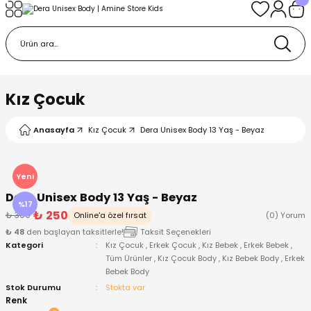
Geri Dön
Geri Dön
Geri Dön
Geri Dön
Geri Dön
k
k
 Ürünleri
iye
 Çorap
iye
tkı, Bere ve Eldiven
Kız Çocuk
dy
 Gömlek
sesuarları
Battaniye
Anasayfa
Kız Çocuk
Dera Unisex Body 13 Yaş - Beyaz
orap
ç Giyim
ı, Bere ve Eldiven
Body
Yeni
Dera Unisex Body 13 Yaş - Beyaz
ise
Kazak
ttaniye
ıtçıtlı Body
%17
₺ 250
₺ 300
Online'a özel fırsat
(0) Yorum
₺ 48
den başlayan taksitlerle!
Taksit Seçenekleri
k
Mont
dy
Çorap ve Patik
Kategori
Kız Çocuk
,
Erkek Çocuk
,
Kız Bebek
,
Erkek Bebek
,
Tüm Ürünler
,
Kız Çocuk Body
,
Kız Bebek Body
,
Erkek
Bebek Body
ömlek
Pantolon
ıtlı Body
astane Çıkışı ve Zıbın Seti
Stok Durumu
Stokta var
Renk
Giyim
Pijama Takımı
rap ve Patik
Pantolon