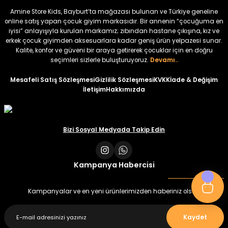
₺ 320
₺ 320
Amine Store Kids, Bayburt’ta mağazası bulunan ve Türkiye geneline
₺ 250
₺ 250
online satış yapan çocuk giyim markasıdır. Bir annenin “çocuğuma en
iyisi” anlayışıyla kurulan markamız; zıbından hastane çıkışına, kız ve
erkek çocuk giyimden aksesuarlara kadar geniş ürün yelpazesi sunar.
%22
%22
Kalite, konfor ve güveni bir araya getirerek çocuklar için en doğru
Koren Kız Çocuk ve Bebek Tayt
Koren Kız Çocuk ve Bebek Tayt
seçimleri sizlerle buluşturuyoruz.
Devamı..
Yeni
Yeni
Mesafeli Satış Sözleşmesi
Gizlilik Sözleşmesi
KVKK
İade & Değişim
İletişim
Hakkımızda
₺ 320
₺ 320
₺ 250
₺ 250
Bizi Sosyal Medyada Takip Edin
Kampanya Habercisi
Kampanyalar ve en yeni ürünlerimizden haberiniz olsun
Kaydet