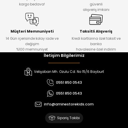
₺ 330
₺ 1.550
kargo bedava!
güvenli
alışveriş imkanı
%20
%19
Urban Kız Çocuk Süveterli Tunik Gömlek
Navi Kız Çocuk Kot Pantolon
Yeni
Yeni
Müşteri Memnuniyeti
Taksitli Alışveriş
14 Gün içerisinde kolay iade ve
Kredi kartlarına özel taksit ve
₺ 1.000
₺ 800
değişim
banka
₺ 800
₺ 650
%100 memnuniyet
havalesine özel indirim
İletişim Bilgilerimiz
%17
%15
Melra Kız Çocuk Kot Pantolon
Tivon Kız Çocuk 3’lü Takım
Velişaban Mh. Ozulu Cd. No 15/6 Bayburt
Yeni
Yeni
0551 850 0543
₺ 700
₺ 2.750
0551 850 0543
₺ 580
₺ 2.340
info@aminestorekids.com
%22
%22
Koren Kız Çocuk ve Bebek Tayt
Koren Kız Çocuk ve Bebek Tayt
Sipariş Takibi
Yeni
Yeni