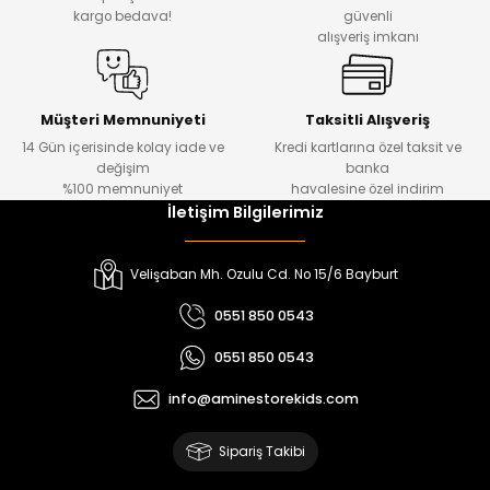
₺ 330
₺ 1.550
kargo bedava!
güvenli
alışveriş imkanı
%20
%19
Urban Kız Çocuk Süveterli Tunik Gömlek
Navi Kız Çocuk Kot Pantolon
Yeni
Yeni
Müşteri Memnuniyeti
Taksitli Alışveriş
14 Gün içerisinde kolay iade ve
Kredi kartlarına özel taksit ve
₺ 1.000
₺ 800
değişim
banka
₺ 800
₺ 650
%100 memnuniyet
havalesine özel indirim
İletişim Bilgilerimiz
%17
%15
Melra Kız Çocuk Kot Pantolon
Tivon Kız Çocuk 3’lü Takım
Velişaban Mh. Ozulu Cd. No 15/6 Bayburt
Yeni
Yeni
0551 850 0543
₺ 700
₺ 2.750
0551 850 0543
₺ 580
₺ 2.340
info@aminestorekids.com
%22
%22
Koren Kız Çocuk ve Bebek Tayt
Koren Kız Çocuk ve Bebek Tayt
Sipariş Takibi
Yeni
Yeni