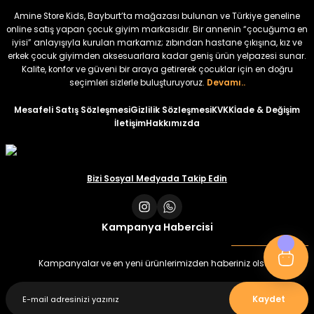
₺ 320
₺ 320
Amine Store Kids, Bayburt’ta mağazası bulunan ve Türkiye geneline
₺ 250
₺ 250
online satış yapan çocuk giyim markasıdır. Bir annenin “çocuğuma en
iyisi” anlayışıyla kurulan markamız; zıbından hastane çıkışına, kız ve
erkek çocuk giyimden aksesuarlara kadar geniş ürün yelpazesi sunar.
%22
%22
Kalite, konfor ve güveni bir araya getirerek çocuklar için en doğru
Koren Kız Çocuk ve Bebek Tayt
Koren Kız Çocuk ve Bebek Tayt
seçimleri sizlerle buluşturuyoruz.
Devamı..
Yeni
Yeni
Mesafeli Satış Sözleşmesi
Gizlilik Sözleşmesi
KVKK
İade & Değişim
İletişim
Hakkımızda
₺ 320
₺ 320
₺ 250
₺ 250
Bizi Sosyal Medyada Takip Edin
Kampanya Habercisi
Kampanyalar ve en yeni ürünlerimizden haberiniz olsun
Kaydet