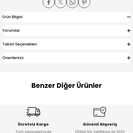
 Alt
lum
Ürün Bilgisi
ka ve Taç
Yorumlar
lum
Taksit Seçenekleri
lek
Önerileriniz
Benzer Diğer Ürünler
Amine
%27
%14
Dantelya Kız Çocuk Tişört
Puba Unisex Kot 3’lü Takım
Yeni
Yeni
Ücretsiz Kargo
Güvenli Alışveriş
₺ 450
₺ 1.800
Tüm siparişlerinizde
256bit SSL Sertifikası ile %100