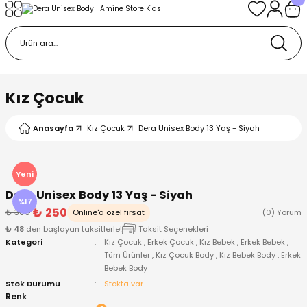
Geri Dön
Geri Dön
Geri Dön
Geri Dön
Geri Dön
k
k
 Ürünleri
iye
 Çorap
iye
tkı, Bere ve Eldiven
Kız Çocuk
dy
 Gömlek
sesuarları
Battaniye
Anasayfa
Kız Çocuk
Dera Unisex Body 13 Yaş - Siyah
orap
ç Giyim
ı, Bere ve Eldiven
Body
Yeni
Dera Unisex Body 13 Yaş - Siyah
ise
Kazak
ttaniye
ıtçıtlı Body
%17
₺ 250
₺ 300
Online'a özel fırsat
(0) Yorum
₺ 48
den başlayan taksitlerle!
Taksit Seçenekleri
k
Mont
dy
Çorap ve Patik
Kategori
Kız Çocuk
,
Erkek Çocuk
,
Kız Bebek
,
Erkek Bebek
,
Tüm Ürünler
,
Kız Çocuk Body
,
Kız Bebek Body
,
Erkek
Bebek Body
ömlek
Pantolon
ıtlı Body
astane Çıkışı ve Zıbın Seti
Stok Durumu
Stokta var
Renk
Giyim
Pijama Takımı
rap ve Patik
Pantolon