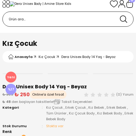
Geri Dön
Geri Dön
Geri Dön
Geri Dön
Geri Dön
k
k
 Ürünleri
iye
 Çorap
iye
tkı, Bere ve Eldiven
Kız Çocuk
dy
 Gömlek
sesuarları
Battaniye
Anasayfa
Kız Çocuk
Dera Unisex Body 14 Yaş - Beyaz
orap
ç Giyim
ı, Bere ve Eldiven
Body
Yeni
Dera Unisex Body 14 Yaş - Beyaz
ise
Kazak
ttaniye
ıtçıtlı Body
%17
₺ 250
₺ 300
Online'a özel fırsat
(0) Yorum
₺ 48
den başlayan taksitlerle!
Taksit Seçenekleri
k
Mont
dy
Çorap ve Patik
Kategori
Kız Çocuk
,
Erkek Çocuk
,
Kız Bebek
,
Erkek Bebek
,
Tüm Ürünler
,
Kız Çocuk Body
,
Kız Bebek Body
,
Erkek
Bebek Body
ömlek
Pantolon
ıtlı Body
astane Çıkışı ve Zıbın Seti
Stok Durumu
Stokta var
Renk
Giyim
Pijama Takımı
rap ve Patik
Pantolon