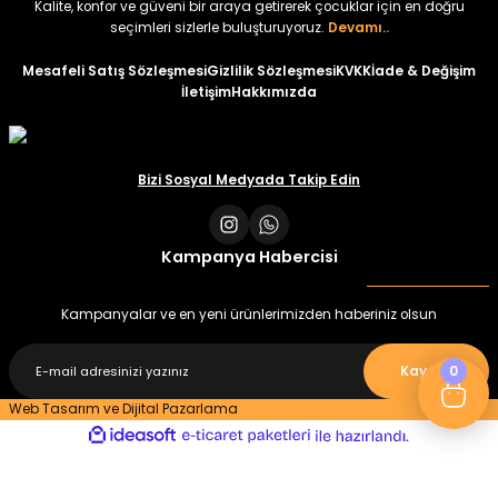
Kalite, konfor ve güveni bir araya getirerek çocuklar için en doğru
seçimleri sizlerle buluşturuyoruz.
Devamı..
Mesafeli Satış Sözleşmesi
Gizlilik Sözleşmesi
KVKK
İade & Değişim
İletişim
Hakkımızda
Bizi Sosyal Medyada Takip Edin
Kampanya Habercisi
Kampanyalar ve en yeni ürünlerimizden haberiniz olsun
0
Kaydet
Web Tasarım ve Dijital Pazarlama
ideasoft
ile
e-
hazırlandı.
ticaret
paketleri