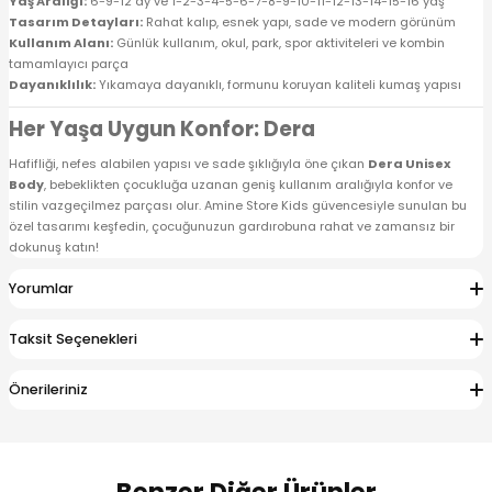
Yaş Aralığı:
6-9-12 ay ve 1-2-3-4-5-6-7-8-9-10-11-12-13-14-15-16 yaş
Tasarım Detayları:
Rahat kalıp, esnek yapı, sade ve modern görünüm
Kullanım Alanı:
Günlük kullanım, okul, park, spor aktiviteleri ve kombin
tamamlayıcı parça
Dayanıklılık:
Yıkamaya dayanıklı, formunu koruyan kaliteli kumaş yapısı
Her Yaşa Uygun Konfor: Dera
Hafifliği, nefes alabilen yapısı ve sade şıklığıyla öne çıkan
Dera Unisex
Body
, bebeklikten çocukluğa uzanan geniş kullanım aralığıyla konfor ve
stilin vazgeçilmez parçası olur. Amine Store Kids güvencesiyle sunulan bu
özel tasarımı keşfedin, çocuğunuzun gardırobuna rahat ve zamansız bir
dokunuş katın!
Yorumlar
Taksit Seçenekleri
Önerileriniz