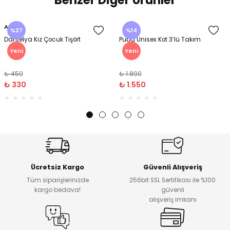
Benzer Diğer Ürünler
Amine
%27
%14
Dantelya Kız Çocuk Tişört
Puba Unisex Kot 3’lü Takım
Yeni
Yeni
₺ 450
₺ 1.800
₺ 330
₺ 1.550
Ücretsiz Kargo
Güvenli Alışveriş
Tüm siparişlerinizde
256bit SSL Sertifikası ile %100
kargo bedava!
güvenli
alışveriş imkanı