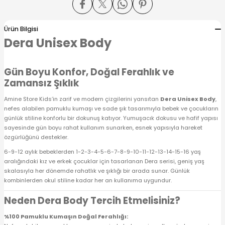
 Alt
lum
Ürün Bilgisi
ka ve Taç
Dera Unisex Body
lum
Gün Boyu Konfor, Doğal Ferahlık ve
Zamansız Şıklık
lek
Amine Store Kids’in zarif ve modern çizgilerini yansıtan
Dera Unisex Body
,
nefes alabilen pamuklu kumaşı ve sade şık tasarımıyla bebek ve çocukların
günlük stiline konforlu bir dokunuş katıyor. Yumuşacık dokusu ve hafif yapısı
sayesinde gün boyu rahat kullanım sunarken, esnek yapısıyla hareket
özgürlüğünü destekler.
6-9-12 aylık bebeklerden 1-2-3-4-5-6-7-8-9-10-11-12-13-14-15-16 yaş
aralığındaki kız ve erkek çocuklar için tasarlanan Dera serisi, geniş yaş
skalasıyla her dönemde rahatlık ve şıklığı bir arada sunar. Günlük
kombinlerden okul stiline kadar her an kullanıma uygundur.
Neden Dera Body Tercih Etmelisiniz?
%100 Pamuklu Kumaşın Doğal Ferahlığı: