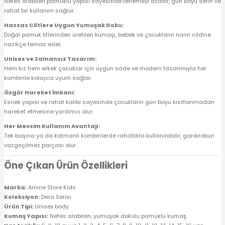
Nefes alabilen pamuklu yapısı sayesinde terlemeyi azaltır, gün boyu serin ve
rahat bir kullanım sağlar.
Hassas Ciltlere Uygun Yumuşak Doku:
Doğal pamuk liflerinden üretilen kumaşı, bebek ve çocukların narin cildine
nazikçe temas eder.
Unisex ve Zamansız Tasarım:
Hem kız hem erkek çocuklar için uygun sade ve modern tasarımıyla her
kombinle kolayca uyum sağlar.
Özgür Hareket İmkanı:
Esnek yapısı ve rahat kalıbı sayesinde çocukların gün boyu kısıtlanmadan
hareket etmesine yardımcı olur.
Her Mevsim Kullanım Avantajı:
Tek başına ya da katmanlı kombinlerde rahatlıkla kullanılabilir, gardırobun
vazgeçilmez parçası olur.
Öne Çıkan Ürün Özellikleri
Marka:
Amine Store Kids
Koleksiyon:
Dera Serisi
Ürün Tipi:
Unisex body
Kumaş Yapısı:
Nefes alabilen, yumuşak dokulu pamuklu kumaş