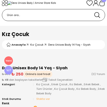
Geri Dön
Geri Dön
Geri Dön
Geri Dön
Geri Dön
k
k
 Ürünleri
iye
 Çorap
iye
tkı, Bere ve Eldiven
Kız Çocuk
dy
 Gömlek
sesuarları
Battaniye
Anasayfa
Kız Çocuk
Dera Unisex Body 14 Yaş - Siyah
orap
ç Giyim
ı, Bere ve Eldiven
Body
Yeni
Dera Unisex Body 14 Yaş - Siyah
ise
Kazak
ttaniye
ıtçıtlı Body
%17
₺ 250
₺ 300
Online'a özel fırsat
(0) Yorum
₺ 48
den başlayan taksitlerle!
Taksit Seçenekleri
k
Mont
dy
Çorap ve Patik
Kategori
Kız Çocuk
,
Erkek Çocuk
,
Kız Bebek
,
Erkek Bebek
,
Tüm Ürünler
,
Kız Çocuk Body
,
Kız Bebek Body
,
Erkek
Bebek Body
ömlek
Pantolon
ıtlı Body
astane Çıkışı ve Zıbın Seti
Stok Durumu
Stokta var
Renk
Giyim
Pijama Takımı
rap ve Patik
Pantolon