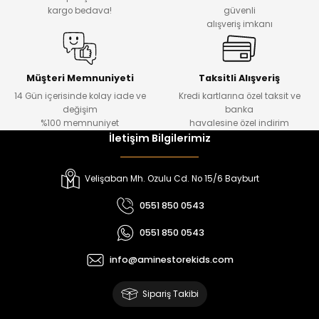
₺ 330
₺ 1.550
kargo bedava!
güvenli
alışveriş imkanı
%20
%19
Urban Kız Çocuk Süveterli Tunik Gömlek
Navi Kız Çocuk Kot Pantolon
Yeni
Yeni
Müşteri Memnuniyeti
Taksitli Alışveriş
14 Gün içerisinde kolay iade ve
Kredi kartlarına özel taksit ve
₺ 1.000
₺ 800
değişim
banka
₺ 800
₺ 650
%100 memnuniyet
havalesine özel indirim
İletişim Bilgilerimiz
%17
%15
Melra Kız Çocuk Kot Pantolon
Tivon Kız Çocuk 3’lü Takım
Velişaban Mh. Ozulu Cd. No 15/6 Bayburt
Yeni
Yeni
0551 850 0543
₺ 700
₺ 2.750
0551 850 0543
₺ 580
₺ 2.340
info@aminestorekids.com
%22
%22
Koren Kız Çocuk ve Bebek Tayt
Koren Kız Çocuk ve Bebek Tayt
Sipariş Takibi
Yeni
Yeni