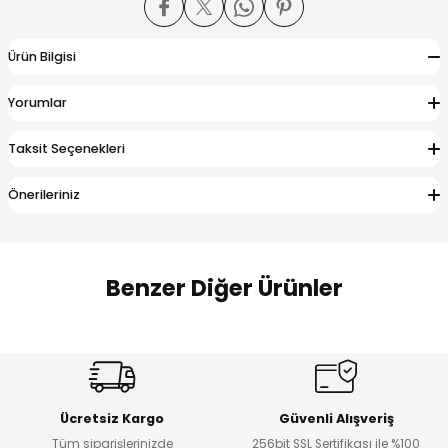
 Alt
lum
Ürün Bilgisi
ka ve Taç
Yorumlar
lum
Taksit Seçenekleri
lek
Önerileriniz
Benzer Diğer Ürünler
Amine
%27
%14
Dantelya Kız Çocuk Tişört
Puba Unisex Kot 3’lü Takım
Yeni
Yeni
Ücretsiz Kargo
Güvenli Alışveriş
₺ 450
₺ 1.800
Tüm siparişlerinizde
256bit SSL Sertifikası ile %100