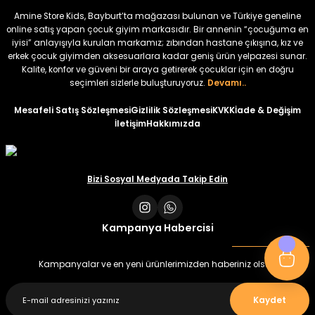
₺ 320
₺ 320
Amine Store Kids, Bayburt’ta mağazası bulunan ve Türkiye geneline
₺ 250
₺ 250
online satış yapan çocuk giyim markasıdır. Bir annenin “çocuğuma en
iyisi” anlayışıyla kurulan markamız; zıbından hastane çıkışına, kız ve
erkek çocuk giyimden aksesuarlara kadar geniş ürün yelpazesi sunar.
%22
%22
Kalite, konfor ve güveni bir araya getirerek çocuklar için en doğru
Koren Kız Çocuk ve Bebek Tayt
Koren Kız Çocuk ve Bebek Tayt
seçimleri sizlerle buluşturuyoruz.
Devamı..
Yeni
Yeni
Mesafeli Satış Sözleşmesi
Gizlilik Sözleşmesi
KVKK
İade & Değişim
İletişim
Hakkımızda
₺ 320
₺ 320
₺ 250
₺ 250
Bizi Sosyal Medyada Takip Edin
Kampanya Habercisi
Kampanyalar ve en yeni ürünlerimizden haberiniz olsun
Kaydet