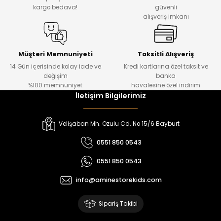
₺ 330
₺ 1.550
kargo bedava!
güvenli
alışveriş imkanı
%20
%19
Urban Kız Çocuk Süveterli Tunik Gömlek
Navi Kız Çocuk Kot Pantolon
Yeni
Yeni
Müşteri Memnuniyeti
Taksitli Alışveriş
14 Gün içerisinde kolay iade ve
Kredi kartlarına özel taksit ve
₺ 1.000
₺ 800
değişim
banka
₺ 800
₺ 650
%100 memnuniyet
havalesine özel indirim
İletişim Bilgilerimiz
%17
%15
Melra Kız Çocuk Kot Pantolon
Tivon Kız Çocuk 3’lü Takım
Velişaban Mh. Ozulu Cd. No 15/6 Bayburt
Yeni
Yeni
0551 850 0543
₺ 700
₺ 2.750
0551 850 0543
₺ 580
₺ 2.340
info@aminestorekids.com
%22
%22
Koren Kız Çocuk ve Bebek Tayt
Koren Kız Çocuk ve Bebek Tayt
Sipariş Takibi
Yeni
Yeni