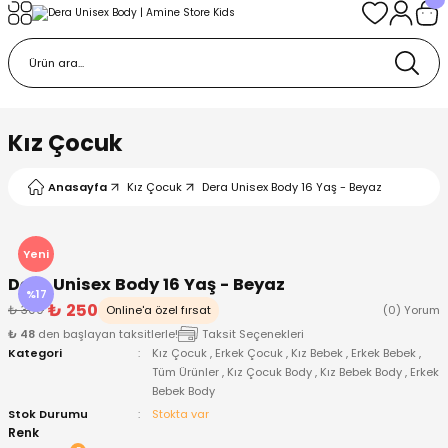
Geri Dön
Geri Dön
Geri Dön
Geri Dön
Geri Dön
k
k
 Ürünleri
iye
 Çorap
iye
tkı, Bere ve Eldiven
Kız Çocuk
dy
 Gömlek
sesuarları
Battaniye
Anasayfa
Kız Çocuk
Dera Unisex Body 16 Yaş - Beyaz
orap
ç Giyim
ı, Bere ve Eldiven
Body
Yeni
Dera Unisex Body 16 Yaş - Beyaz
ise
Kazak
ttaniye
ıtçıtlı Body
%17
₺ 250
₺ 300
Online'a özel fırsat
(0) Yorum
₺ 48
den başlayan taksitlerle!
Taksit Seçenekleri
k
Mont
dy
Çorap ve Patik
Kategori
Kız Çocuk
,
Erkek Çocuk
,
Kız Bebek
,
Erkek Bebek
,
Tüm Ürünler
,
Kız Çocuk Body
,
Kız Bebek Body
,
Erkek
Bebek Body
ömlek
Pantolon
ıtlı Body
astane Çıkışı ve Zıbın Seti
Stok Durumu
Stokta var
Renk
Giyim
Pijama Takımı
rap ve Patik
Pantolon