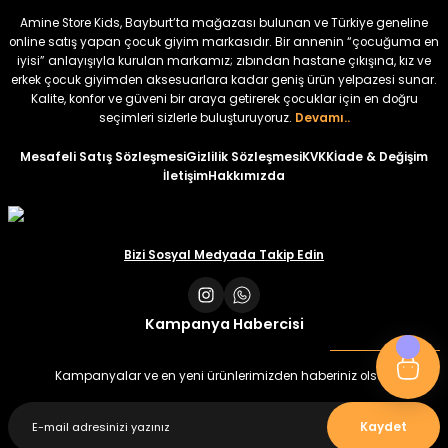
₺ 320
₺ 320
Amine Store Kids, Bayburt’ta mağazası bulunan ve Türkiye geneline
₺ 250
₺ 250
online satış yapan çocuk giyim markasıdır. Bir annenin “çocuğuma en
iyisi” anlayışıyla kurulan markamız; zıbından hastane çıkışına, kız ve
erkek çocuk giyimden aksesuarlara kadar geniş ürün yelpazesi sunar.
%22
%22
Kalite, konfor ve güveni bir araya getirerek çocuklar için en doğru
Koren Kız Çocuk ve Bebek Tayt
Koren Kız Çocuk ve Bebek Tayt
seçimleri sizlerle buluşturuyoruz.
Devamı..
Yeni
Yeni
Mesafeli Satış Sözleşmesi
Gizlilik Sözleşmesi
KVKK
İade & Değişim
İletişim
Hakkımızda
₺ 320
₺ 320
₺ 250
₺ 250
Bizi Sosyal Medyada Takip Edin
Kampanya Habercisi
Kampanyalar ve en yeni ürünlerimizden haberiniz olsun
Kaydet