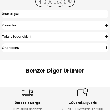
 Alt
lum
Ürün Bilgisi
ka ve Taç
Yorumlar
lum
Taksit Seçenekleri
lek
Önerileriniz
Benzer Diğer Ürünler
Amine
%27
%14
Dantelya Kız Çocuk Tişört
Puba Unisex Kot 3’lü Takım
Yeni
Yeni
Ücretsiz Kargo
Güvenli Alışveriş
₺ 450
₺ 1.800
Tüm siparişlerinizde
256bit SSL Sertifikası ile %100