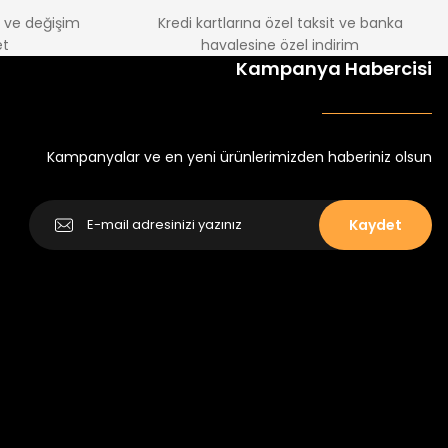
e ve değişim
Kredi kartlarına özel taksit ve banka
t
havalesine özel indirim
%22
Kampanya Habercisi
k Tayt
Koren Kız Çocuk ve Bebek Tayt
Yeni
₺ 250
₺ 320
Kampanyalar ve en yeni ürünlerimizden haberiniz olsun
Kaydet