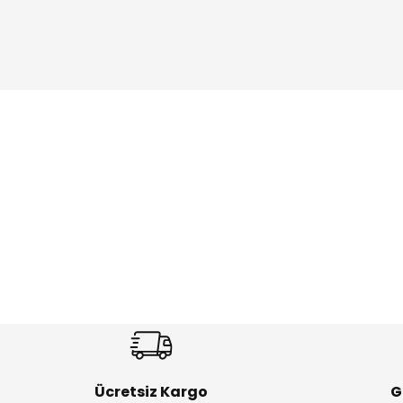
Amine
%27
%14
Dantelya Kız Çocuk Tişört
Puba Unisex Kot 3’lü Takım
Yeni
Yeni
₺ 330
₺ 1.550
₺ 450
₺ 1.800
Ücretsiz Kargo
G