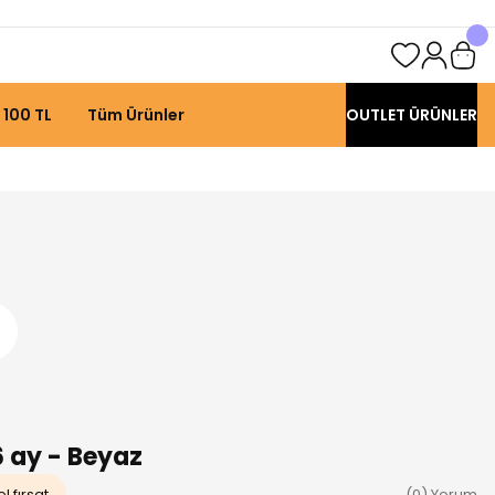
 100 TL
Tüm Ürünler
OUTLET ÜRÜNLER
6 ay - Beyaz
l fırsat
(0) Yorum