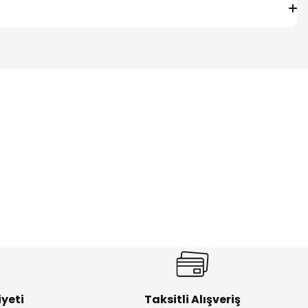
%17
antolon
Melra Kız Çocuk Kot Pantolon
Yeni
₺ 580
₺ 700
yeti
Taksitli Alışveriş