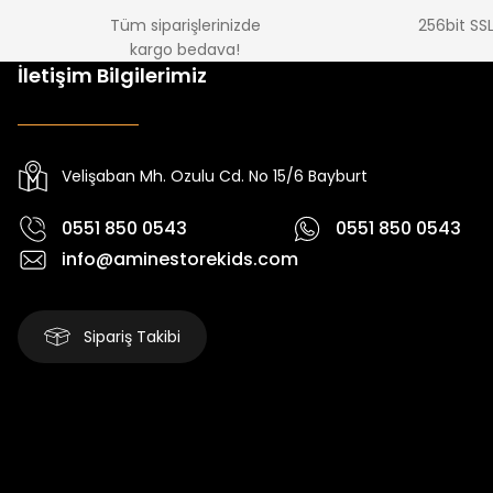
Tüm siparişlerinizde
256bit SSL
kargo bedava!
%15
%22
İletişim Bilgilerimiz
Tivon Kız Çocuk 3’lü Takım
Koren Kız Çocuk ve Bebek Tayt
Yeni
Yeni
₺ 2.340
₺ 250
₺ 2.750
₺ 320
Velişaban Mh. Ozulu Cd. No 15/6 Bayburt
0551 850 0543
0551 850 0543
info@aminestorekids.com
Sipariş Takibi