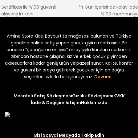
 Sertifikası ile %100 güvenli
14 Gün içerisinde kolay iad
alışveriş imkanı
%100 memnuniye
%22
%22
Koren Kız Çocuk ve Bebek Tayt
Koren Kız Çocuk ve Bebe
Amine Store Kids, Bayburt’ta mağazası bulunan ve Türkiye
Yeni
Yeni
₺ 250
₺ 250
₺ 320
₺ 320
geneline online satış yapan çocuk giyim markasıdır. Bir
annenin “çocuğuma en iyisi” anlayışıyla kurulan markamız;
zıbından hastane çıkışına, kız ve erkek çocuk giyimden
aksesuarlara kadar geniş ürün yelpazesi sunar. Kalite, konfor
ve güveni bir araya getirerek çocuklar için en doğru
seçimleri sizlerle buluşturuyoruz.
Devamı..
Mesafeli Satış Sözleşmesi
Gizlilik Sözleşmesi
KVKK
İade & Değişim
İletişim
Hakkımızda
Bizi Sosyal Medyada Takip Edin