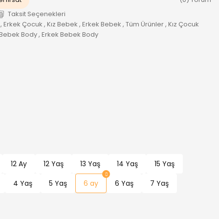
Taksit Seçenekleri
,
Erkek Çocuk
,
Kız Bebek
,
Erkek Bebek
,
Tüm Ürünler
,
Kız Çocuk
 Bebek Body
,
Erkek Bebek Body
12 Ay
12 Yaş
13 Yaş
14 Yaş
15 Yaş
4 Yaş
5 Yaş
6 ay
6 Yaş
7 Yaş