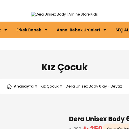
k
Erkek Bebek
Anne-Bebek Ürünleri
SEÇ AL
Kız Çocuk
Anasayfa
Kız Çocuk
Dera Unisex Body 6 ay - Beyaz
Dera Unisex Body 
₺ 250
₺ 300
Online'a öze