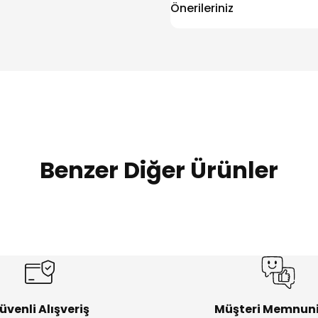
Önerileriniz
Benzer Diğer Ürünler
%20
%19
Urban Kız Çocuk Süveterli Tunik Gömlek
Navi Kız Çocuk Kot P
Yeni
Yeni
₺ 800
₺ 650
₺ 1.000
₺ 800
üvenli Alışveriş
Müşteri Memnuni