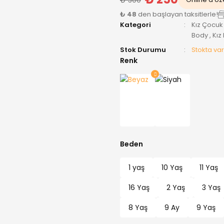
₺ 48
den başlayan taksitlerle!
Kategori
Kız Çocuk
Body
,
Kız
Stok Durumu
Stokta var
Renk
Beden
1 yaş
10 Yaş
11 Yaş
16 Yaş
2 Yaş
3 Yaş
8 Yaş
9 Ay
9 Yaş