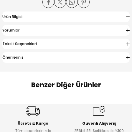
 Alt
lum
Ürün Bilgisi
ka ve Taç
Yorumlar
lum
Taksit Seçenekleri
lek
Önerileriniz
Benzer Diğer Ürünler
Amine
%27
%14
Dantelya Kız Çocuk Tişört
Puba Unisex Kot 3’lü Takım
Yeni
Yeni
Ücretsiz Kargo
Güvenli Alışveriş
₺ 450
₺ 1.800
Tüm siparişlerinizde
256bit SSL Sertifikası ile %100