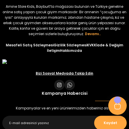
₺ 320
₺ 320
Amine Store Kids, Bayburt’ta mağazası bulunan ve Türkiye geneline
₺ 250
₺ 250
online satış yapan çocuk giyim markasıdır. Bir annenin “çocuğuma en
iyisi” anlayışıyla kurulan markamız; zıbından hastane çıkışına, kız ve
erkek çocuk giyimden aksesuarlara kadar geniş ürün yelpazesi sunar.
%22
%22
Kalite, konfor ve güveni bir araya getirerek çocuklar için en doğru
Koren Kız Çocuk ve Bebek Tayt
Koren Kız Çocuk ve Bebek Tayt
seçimleri sizlerle buluşturuyoruz.
Devamı..
Yeni
Yeni
Mesafeli Satış Sözleşmesi
Gizlilik Sözleşmesi
KVKK
İade & Değişim
İletişim
Hakkımızda
₺ 320
₺ 320
₺ 250
₺ 250
Bizi Sosyal Medyada Takip Edin
Kampanya Habercisi
Kampanyalar ve en yeni ürünlerimizden haberiniz olsun
Kaydet