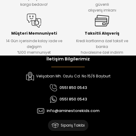
₺ 330
₺ 1.550
kargo bedava!
güvenli
alışveriş imkanı
%20
%19
Urban Kız Çocuk Süveterli Tunik Gömlek
Navi Kız Çocuk Kot Pantolon
Yeni
Yeni
Müşteri Memnuniyeti
Taksitli Alışveriş
14 Gün içerisinde kolay iade ve
Kredi kartlarına özel taksit ve
₺ 1.000
₺ 800
değişim
banka
₺ 800
₺ 650
%100 memnuniyet
havalesine özel indirim
İletişim Bilgilerimiz
%17
%15
Melra Kız Çocuk Kot Pantolon
Tivon Kız Çocuk 3’lü Takım
Velişaban Mh. Ozulu Cd. No 15/6 Bayburt
Yeni
Yeni
0551 850 0543
₺ 700
₺ 2.750
0551 850 0543
₺ 580
₺ 2.340
info@aminestorekids.com
%22
%22
Koren Kız Çocuk ve Bebek Tayt
Koren Kız Çocuk ve Bebek Tayt
Sipariş Takibi
Yeni
Yeni