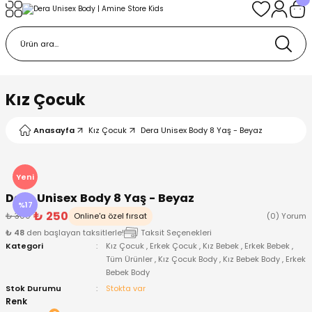
Geri Dön
Geri Dön
Geri Dön
Geri Dön
Geri Dön
k
k
 Ürünleri
iye
 Çorap
iye
tkı, Bere ve Eldiven
Kız Çocuk
dy
 Gömlek
sesuarları
Battaniye
Anasayfa
Kız Çocuk
Dera Unisex Body 8 Yaş - Beyaz
orap
ç Giyim
ı, Bere ve Eldiven
Body
Yeni
Dera Unisex Body 8 Yaş - Beyaz
ise
Kazak
ttaniye
ıtçıtlı Body
%17
₺ 250
₺ 300
Online'a özel fırsat
(0) Yorum
₺ 48
den başlayan taksitlerle!
Taksit Seçenekleri
k
Mont
dy
Çorap ve Patik
Kategori
Kız Çocuk
,
Erkek Çocuk
,
Kız Bebek
,
Erkek Bebek
,
Tüm Ürünler
,
Kız Çocuk Body
,
Kız Bebek Body
,
Erkek
Bebek Body
ömlek
Pantolon
ıtlı Body
astane Çıkışı ve Zıbın Seti
Stok Durumu
Stokta var
Renk
Giyim
Pijama Takımı
rap ve Patik
Pantolon