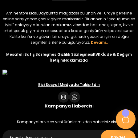
₺ 320
₺ 320
Amine Store Kids, Bayburt’ta mağazası bulunan ve Türkiye geneline
₺ 250
₺ 250
online satış yapan çocuk giyim markasıdır. Bir annenin “çocuğuma en
iyisi” anlayışıyla kurulan markamız; zıbından hastane çıkışına, kız ve
erkek çocuk giyimden aksesuarlara kadar geniş ürün yelpazesi sunar.
%22
%22
Kalite, konfor ve güveni bir araya getirerek çocuklar için en doğru
Koren Kız Çocuk ve Bebek Tayt
Koren Kız Çocuk ve Bebek Tayt
seçimleri sizlerle buluşturuyoruz.
Devamı..
Yeni
Yeni
Mesafeli Satış Sözleşmesi
Gizlilik Sözleşmesi
KVKK
İade & Değişim
İletişim
Hakkımızda
₺ 320
₺ 320
₺ 250
₺ 250
Bizi Sosyal Medyada Takip Edin
Kampanya Habercisi
Kampanyalar ve en yeni ürünlerimizden haberiniz olsun
Kaydet