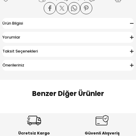
 Alt
lum
ka ve Taç
Ürün Bilgisi
lum
Yorumlar
Taksit Seçenekleri
lek
Önerileriniz
Benzer Diğer Ürünler
Amine
%27
%14
Dantelya Kız Çocuk Tişört
Puba Unisex Kot 3’lü Takım
Yeni
Yeni
Ücretsiz Kargo
Güvenli Alışveriş