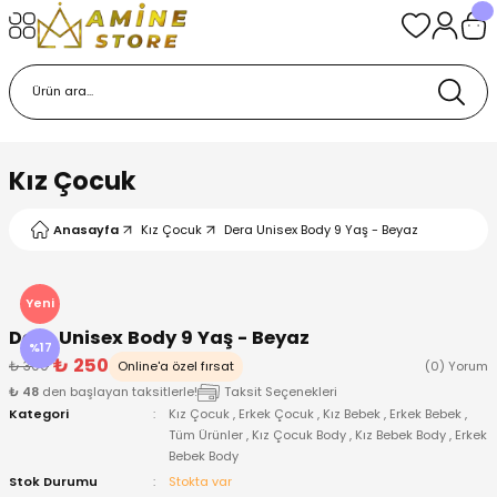
Geri Dön
Geri Dön
Geri Dön
Geri Dön
Geri Dön
k
k
 Ürünleri
iye
 Çorap
iye
tkı, Bere ve Eldiven
Kız Çocuk
dy
 Gömlek
sesuarları
Battaniye
Anasayfa
Kız Çocuk
Dera Unisex Body 9 Yaş - Beyaz
orap
ç Giyim
ı, Bere ve Eldiven
Body
Yeni
ise
Kazak
ttaniye
ıtçıtlı Body
Dera Unisex Body 9 Yaş - Beyaz
%17
₺ 250
₺ 300
Online'a özel fırsat
(0) Yorum
k
Mont
dy
Çorap ve Patik
₺ 48
den başlayan taksitlerle!
Taksit Seçenekleri
Kategori
Kız Çocuk
,
Erkek Çocuk
,
Kız Bebek
,
Erkek Bebek
,
Tüm Ürünler
,
Kız Çocuk Body
,
Kız Bebek Body
,
Erkek
ömlek
Pantolon
ıtlı Body
astane Çıkışı ve Zıbın Seti
Bebek Body
Stok Durumu
Stokta var
Giyim
Pijama Takımı
rap ve Patik
Pantolon