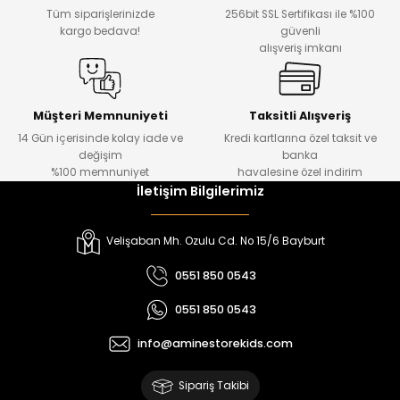
₺ 450
₺ 1.800
Tüm siparişlerinizde
256bit SSL Sertifikası ile %100
₺ 330
₺ 1.550
kargo bedava!
güvenli
alışveriş imkanı
%20
%19
Urban Kız Çocuk Süveterli Tunik Gömlek
Navi Kız Çocuk Kot Pantolon
Yeni
Yeni
Müşteri Memnuniyeti
Taksitli Alışveriş
14 Gün içerisinde kolay iade ve
Kredi kartlarına özel taksit ve
₺ 1.000
₺ 800
değişim
banka
₺ 800
₺ 650
%100 memnuniyet
havalesine özel indirim
İletişim Bilgilerimiz
%17
%15
Melra Kız Çocuk Kot Pantolon
Tivon Kız Çocuk 3’lü Takım
Velişaban Mh. Ozulu Cd. No 15/6 Bayburt
Yeni
Yeni
0551 850 0543
₺ 700
₺ 2.750
0551 850 0543
₺ 580
₺ 2.340
info@aminestorekids.com
%22
%22
Koren Kız Çocuk ve Bebek Tayt
Koren Kız Çocuk ve Bebek Tayt
Sipariş Takibi
Yeni
Yeni