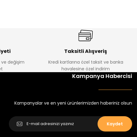
%22
ebek Tayt
Koren Kız Çocuk ve Bebek Tayt
Yeni
₺ 250
₺ 320
yeti
Taksitli Alışveriş
e ve değişim
Kredi kartlarına özel taksit ve banka
t
havalesine özel indirim
Kampanya Habercisi
um
Kampanyalar ve en yeni ürünlerimizden haberiniz olsun
Kaydet