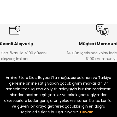
%22
%22
ayt
Koren Kız Çocuk ve Bebek Tayt
Koren Kız Çocuk ve B
Yeni
Yeni
₺ 250
₺ 250
₺ 320
₺ 320
üvenli Alışveriş
Müşteri Memnuni
 Sertifikası ile %100 güvenli
14 Gün içerisinde kolay iad
alışveriş imkanı
%100 memnuniye
%22
%22
z Bebek Tulum
Fovin Kız Bebek Tulum
Toris Kız Bebek Tul
Amine Store Kids, Bayburt’ta mağazası bulunan ve Türkiye
Yeni
Yeni
 250
₺ 250
₺ 250
₺ 320
₺ 320
geneline online satış yapan çocuk giyim markasıdır. Bir
annenin “çocuğuma en iyisi” anlayışıyla kurulan markamız;
zıbından hastane çıkışına, kız ve erkek çocuk giyimden
aksesuarlara kadar geniş ürün yelpazesi sunar. Kalite, konfor
ve güveni bir araya getirerek çocuklar için en doğru
seçimleri sizlerle buluşturuyoruz.
Devamı..