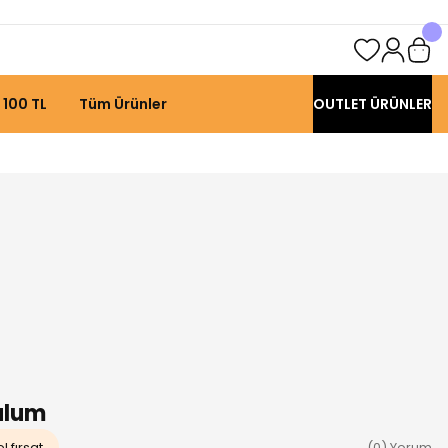
 100 TL
Tüm Ürünler
OUTLET ÜRÜNLER
ulum
l fırsat
(0) Yorum