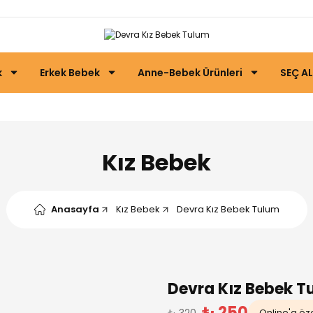
k
Erkek Bebek
Anne-Bebek Ürünleri
SEÇ AL
Kız Bebek
Anasayfa
Kız Bebek
Devra Kız Bebek Tulum
Devra Kız Bebek T
₺ 250
₺ 320
Online'a öze