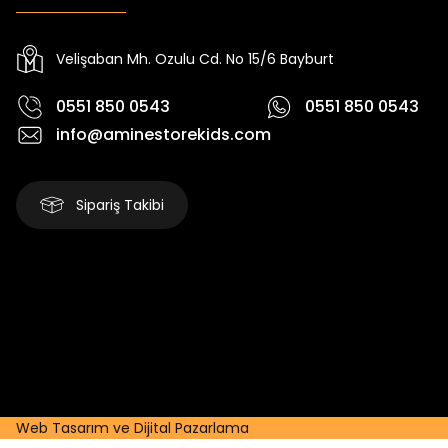
Yeni
Yeni
₺ 2.340
₺ 250
₺ 2.750
₺ 320
Velişaban Mh. Ozulu Cd. No 15/6 Bayburt
0551 850 0543
0551 850 0543
info@aminestorekids.com
Sipariş Takibi
Web Tasarım ve Dijital Pazarlama