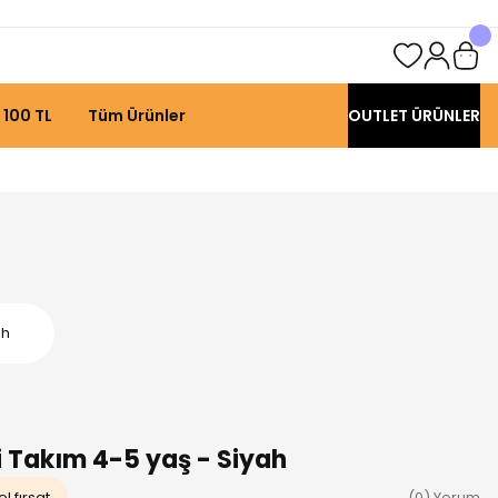
 100 TL
Tüm Ürünler
OUTLET ÜRÜNLER
ah
li Takım 4-5 yaş - Siyah
l fırsat
(0) Yorum