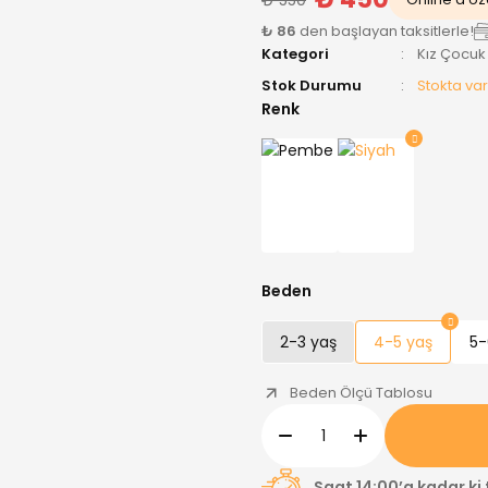
₺ 86
den başlayan taksitlerle!
Kategori
Kız Çocuk
Stok Durumu
Stokta var
Renk
Beden
2-3 yaş
4-5 yaş
5-
Beden Ölçü Tablosu
Saat 14:00’a kadar ki