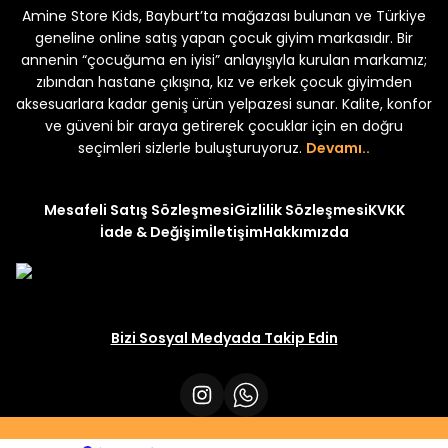
Amine Store Kids, Bayburt’ta mağazası bulunan ve Türkiye
Yeni
Yeni
₺ 250
₺ 250
₺ 320
₺ 320
geneline online satış yapan çocuk giyim markasıdır. Bir
annenin “çocuğuma en iyisi” anlayışıyla kurulan markamız;
zıbından hastane çıkışına, kız ve erkek çocuk giyimden
aksesuarlara kadar geniş ürün yelpazesi sunar. Kalite, konfor
ve güveni bir araya getirerek çocuklar için en doğru
seçimleri sizlerle buluşturuyoruz.
Devamı..
Mesafeli Satış Sözleşmesi
Gizlilik Sözleşmesi
KVKK
İade & Değişim
İletişim
Hakkımızda
Bizi Sosyal Medyada Takip Edin