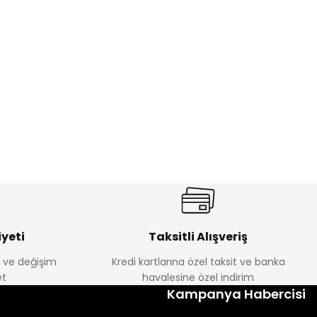
%17
antolon
Melra Kız Çocuk Kot Pantolon
Yeni
₺ 580
₺ 700
yeti
Taksitli Alışveriş
e ve değişim
Kredi kartlarına özel taksit ve banka
t
havalesine özel indirim
%22
Kampanya Habercisi
k Tayt
Koren Kız Çocuk ve Bebek Tayt