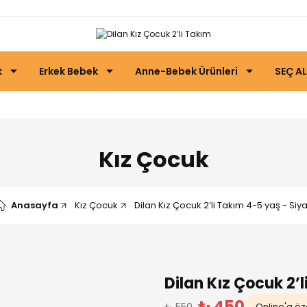
k
Erkek Bebek
Anne-Bebek Ürünleri
SEÇ AL
Kız Çocuk
Anasayfa
Kız Çocuk
Dilan Kız Çocuk 2’li Takım 4-5 yaş - Siy
Dilan Kız Çocuk 2’
₺ 450
₺ 550
Online'a öze