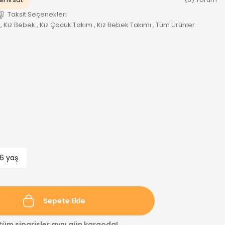
Taksit Seçenekleri
,
Kız Bebek
,
Kız Çocuk Takım
,
Kız Bebek Takımı
,
Tüm Ürünler
6 yaş
Sepete Ekle
 tüm siparişler aynı gün kargoda!