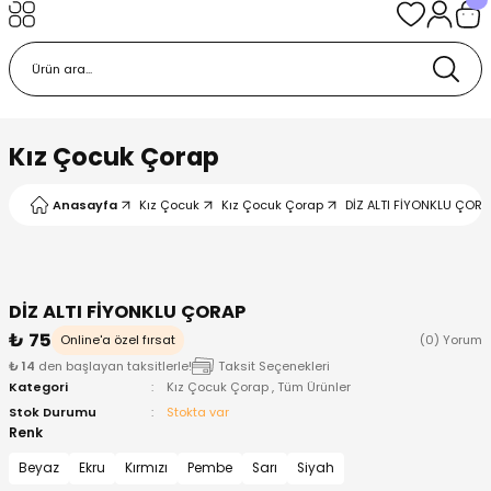
Geri Dön
Geri Dön
Geri Dön
Geri Dön
Geri Dön
k
k
 Ürünleri
iye
 Çorap
iye
tkı, Bere ve Eldiven
Kız Çocuk Çorap
dy
 Gömlek
sesuarları
Battaniye
Anasayfa
Kız Çocuk
Kız Çocuk Çorap
DİZ ALTI FİYONKLU ÇORA
orap
ç Giyim
ı, Bere ve Eldiven
Body
DİZ ALTI FİYONKLU ÇORAP
ise
Kazak
ttaniye
ıtçıtlı Body
₺ 75
Online'a özel fırsat
(0) Yorum
₺ 14
den başlayan taksitlerle!
Taksit Seçenekleri
k
Mont
dy
Çorap ve Patik
Kategori
Kız Çocuk Çorap
,
Tüm Ürünler
Stok Durumu
Stokta var
ömlek
Pantolon
ıtlı Body
astane Çıkışı ve Zıbın Seti
Renk
Beyaz
Ekru
Kırmızı
Pembe
Sarı
Siyah
Giyim
Pijama Takımı
rap ve Patik
Pantolon