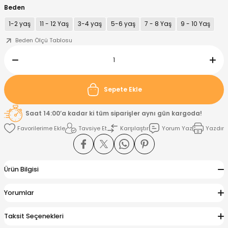
Beden
1-2 yaş
11 - 12 Yaş
3-4 yaş
5-6 yaş
7 - 8 Yaş
9 - 10 Yaş
nt
Sweatshirt
ise
Pijama Takımı
Beden Ölçü Tablosu
ntolon
-Shirt
k
Salopet
jama Takımı
Takım
tane Çıkışı ve Zıbın Seti
-shirt
Sepete Ekle
lopet
Takım Elbise
ntolon
Takım
Saat 14:00’a kadar ki tüm siparişler aynı gün kargoda!
Tavsiye Et
Karşılaştır
Yorum Yaz
Yazdır
eatshirt
ek Alt
jama Takımı
ek Alt
hirt
lopet
Tulum
Ürün Bilgisi
kım
kımı
Yorumlar
yt
 Alt
Taksit Seçenekleri