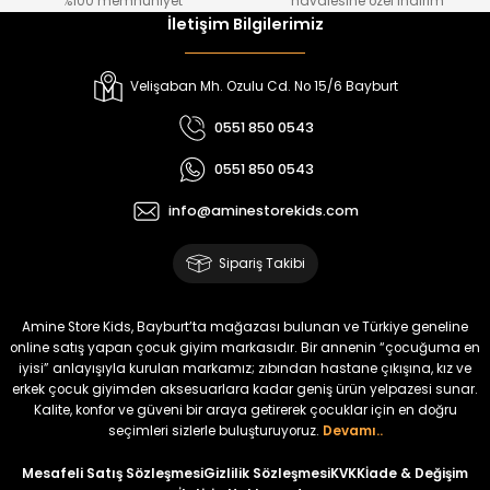
%100 memnuniyet
havalesine özel indirim
İletişim Bilgilerimiz
Pamuk Penye Kilotlu Çorap
Pamuk Penye Kilotlu Çorap
Velişaban Mh. Ozulu Cd. No 15/6 Bayburt
0551 850 0543
0551 850 0543
₺ 175
₺ 175
info@aminestorekids.com
Pamuk Penye Kilotlu Çorap
Bambu Kilotlu Çorap
Sipariş Takibi
Amine Store Kids, Bayburt’ta mağazası bulunan ve Türkiye geneline
₺ 175
₺ 175
online satış yapan çocuk giyim markasıdır. Bir annenin “çocuğuma en
iyisi” anlayışıyla kurulan markamız; zıbından hastane çıkışına, kız ve
erkek çocuk giyimden aksesuarlara kadar geniş ürün yelpazesi sunar.
%17
Kalite, konfor ve güveni bir araya getirerek çocuklar için en doğru
Bagi Erkek Çocuk Kot Pantolon
seçimleri sizlerle buluşturuyoruz.
Devamı..
Yeni
Mesafeli Satış Sözleşmesi
Gizlilik Sözleşmesi
KVKK
İade & Değişim