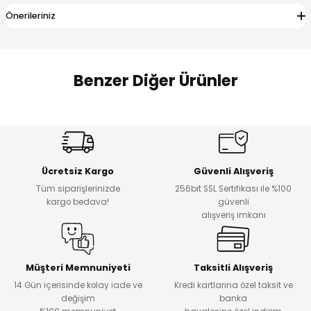
 Alt
lum
Önerileriniz
ka ve Taç
Benzer Diğer Ürünler
lum
lek
Bambu Kilotlu Çorap
Bambu Kilotlu Çorap
Bambu Kilotlu Çorap
Ücretsiz Kargo
Güvenli Alışveriş
Tüm siparişlerinizde
256bit SSL Sertifikası ile %100
₺ 175
₺ 175
₺ 175
kargo bedava!
güvenli
alışveriş imkanı
Bambu Kilotlu Çorap
Pamuk Penye Kilotlu Çorap
Müşteri Memnuniyeti
Taksitli Alışveriş
14 Gün içerisinde kolay iade ve
Kredi kartlarına özel taksit ve
değişim
banka
₺ 175
₺ 175