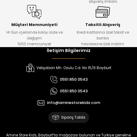
alışveriş imkanı
%20
%19
Urban Kız Çocuk Süveterli Tunik Gömlek
Navi Kız Çocuk Kot Pantolon
Yeni
Yeni
Müşteri Memnuniyeti
Taksitli Alışveriş
14 Gün içerisinde kolay iade ve
Kredi kartlarına özel taksit ve
₺ 1.000
₺ 800
değişim
banka
₺ 800
₺ 650
%100 memnuniyet
havalesine özel indirim
İletişim Bilgilerimiz
%17
%15
Melra Kız Çocuk Kot Pantolon
Tivon Kız Çocuk 3’lü Takım
Velişaban Mh. Ozulu Cd. No 15/6 Bayburt
Yeni
Yeni
0551 850 0543
₺ 700
₺ 2.750
0551 850 0543
₺ 580
₺ 2.340
info@aminestorekids.com
%22
%22
Koren Kız Çocuk ve Bebek Tayt
Koren Kız Çocuk ve Bebek Tayt
Sipariş Takibi
Yeni
Yeni
₺ 320
₺ 320
Amine Store Kids, Bayburt’ta mağazası bulunan ve Türkiye geneline