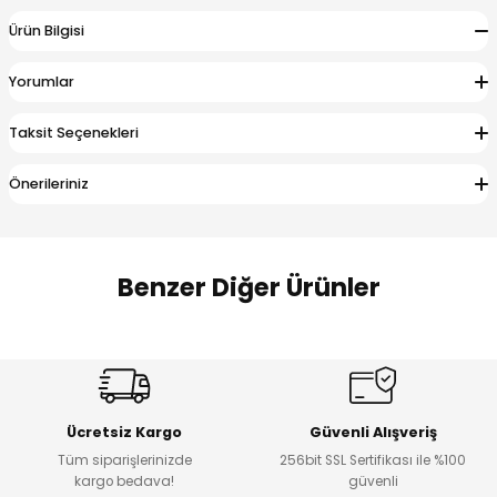
 Alt
lum
Ürün Bilgisi
ka ve Taç
Yorumlar
Taksit Seçenekleri
lum
Önerileriniz
lek
Benzer Diğer Ürünler
Amine
%27
%14
Dantelya Kız Çocuk Tişört
Puba Unisex Kot 3’lü Takım
Yeni
Yeni
Ücretsiz Kargo
Güvenli Alışveriş
₺ 450
₺ 1.800
Tüm siparişlerinizde
256bit SSL Sertifikası ile %100
₺ 330
₺ 1.550
kargo bedava!
güvenli