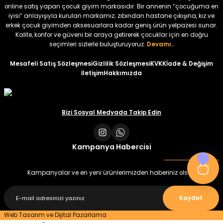
₺ 250
₺ 250
online satış yapan çocuk giyim markasıdır. Bir annenin “çocuğuma en
iyisi” anlayışıyla kurulan markamız; zıbından hastane çıkışına, kız ve
erkek çocuk giyimden aksesuarlara kadar geniş ürün yelpazesi sunar.
%22
%22
Kalite, konfor ve güveni bir araya getirerek çocuklar için en doğru
Koren Kız Çocuk ve Bebek Tayt
Koren Kız Çocuk ve Bebek Tayt
seçimleri sizlerle buluşturuyoruz.
Devamı..
Yeni
Yeni
Mesafeli Satış Sözleşmesi
Gizlilik Sözleşmesi
KVKK
İade & Değişim
İletişim
Hakkımızda
₺ 320
₺ 320
₺ 250
₺ 250
Bizi Sosyal Medyada Takip Edin
Kampanya Habercisi
Kampanyalar ve en yeni ürünlerimizden haberiniz olsun
Kaydet
Web Tasarım ve Dijital Pazarlama