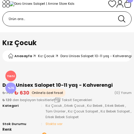
Geri Dön
Geri Dön
Geri Dön
Geri Dön
Geri Dön
k
k
 Ürünleri
iye
 Çorap
iye
tkı, Bere ve Eldiven
Kız Çocuk
dy
 Gömlek
sesuarları
Battaniye
Anasayfa
Kız Çocuk
Doro Unisex Salopet 10-11 yaş - Kahverengi
orap
ç Giyim
ı, Bere ve Eldiven
Body
Yeni
Doro Unisex Salopet 10-11 yaş - Kahverengi
ise
Kazak
ttaniye
ıtçıtlı Body
%16
₺ 630
₺ 750
Online'a özel fırsat
(0) Yorum
₺ 120
den başlayan taksitlerle!
Taksit Seçenekleri
k
Mont
dy
Çorap ve Patik
Kategori
Kız Çocuk
,
Erkek Çocuk
,
Kız Bebek
,
Erkek Bebek
,
Tüm Ürünler
,
Kız Çocuk Salopet
,
Kız Bebek Salopet
,
Erkek Bebek Salopet
ömlek
Pantolon
ıtlı Body
astane Çıkışı ve Zıbın Seti
Stok Durumu
Stokta var
Renk
Giyim
Pijama Takımı
rap ve Patik
Pantolon