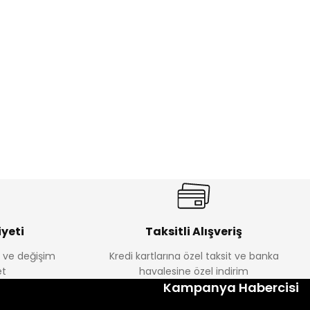
%17
antolon
Melra Kız Çocuk Kot Pantolon
Yeni
₺ 580
₺ 700
yeti
Taksitli Alışveriş
e ve değişim
Kredi kartlarına özel taksit ve banka
t
havalesine özel indirim
%22
Kampanya Habercisi
k Tayt
Koren Kız Çocuk ve Bebek Tayt