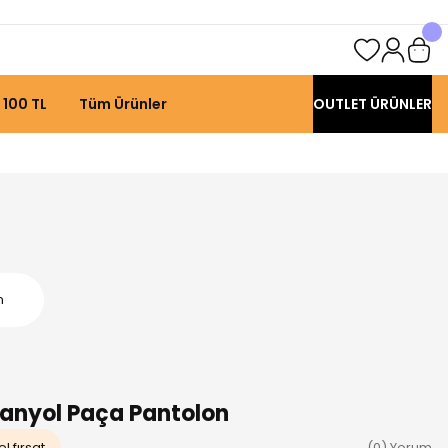
 100 TL
Tüm Ürünler
OUTLET ÜRÜNLER
n
panyol Paça Pantolon
l fırsat
(0) Yorum