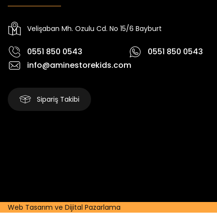
Yeni
Yeni
₺ 2.340
₺ 250
₺ 2.750
₺ 320
Velişaban Mh. Ozulu Cd. No 15/6 Bayburt
0551 850 0543
0551 850 0543
info@aminestorekids.com
Sipariş Takibi
Web Tasarım ve Dijital Pazarlama