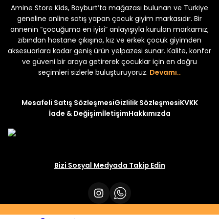
Amine Store Kids, Bayburt’ta mağazası bulunan ve Türkiye
Yeni
Yeni
₺ 250
₺ 250
₺ 320
₺ 320
geneline online satış yapan çocuk giyim markasıdır. Bir
annenin “çocuğuma en iyisi” anlayışıyla kurulan markamız;
zıbından hastane çıkışına, kız ve erkek çocuk giyimden
aksesuarlara kadar geniş ürün yelpazesi sunar. Kalite, konfor
ve güveni bir araya getirerek çocuklar için en doğru
seçimleri sizlerle buluşturuyoruz.
Devamı..
Mesafeli Satış Sözleşmesi
Gizlilik Sözleşmesi
KVKK
İade & Değişim
İletişim
Hakkımızda
Bizi Sosyal Medyada Takip Edin