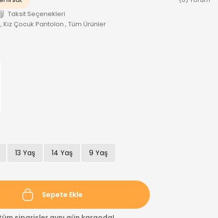
Taksit Seçenekleri
,
Kız Çocuk Pantolon
,
Tüm Ürünler
13 Yaş
14 Yaş
9 Yaş
Sepete Ekle
 tüm siparişler aynı gün kargoda!