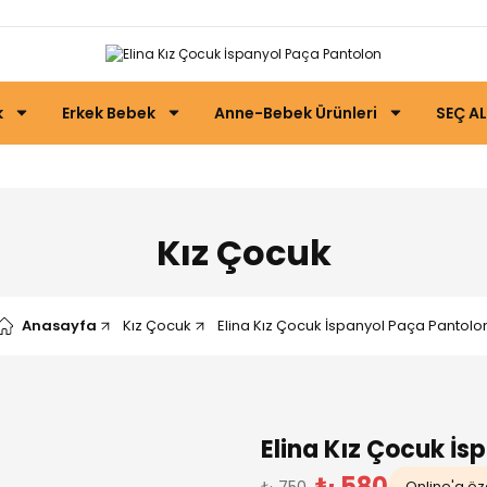
k
Erkek Bebek
Anne-Bebek Ürünleri
SEÇ AL
Kız Çocuk
Anasayfa
Kız Çocuk
Elina Kız Çocuk İspanyol Paça Pantolo
Elina Kız Çocuk İs
₺ 580
₺ 750
Online'a öze