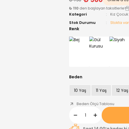
₺ 110
den başlayan taksitlerle!
Kategori
Kız Çocuk
Stok Durumu
Stokta var
Renk
Beden
10 Yaş
11 Yaş
12 Yaş
Beden Ölçü Tablosu
Saat 14:00’a kadar ki