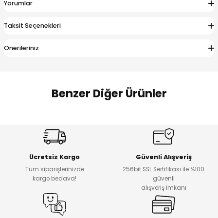
Yorumlar
 Alt
lum
Taksit Seçenekleri
ka ve Taç
Önerileriniz
lum
lek
Benzer Diğer Ürünler
%17
%22
Melra Kız Çocuk Kot Pantolon
Koren Kız Çocuk ve Bebek Tayt
Yeni
Yeni
Ücretsiz Kargo
Güvenli Alışveriş
₺ 700
₺ 320
Tüm siparişlerinizde
256bit SSL Sertifikası ile %100
₺ 580
₺ 250
kargo bedava!
güvenli
alışveriş imkanı
%22
%22
Koren Kız Çocuk ve Bebek Tayt
Koren Kız Çocuk ve Bebek Tayt