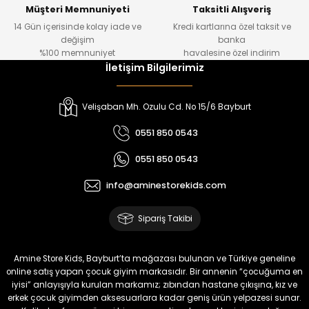
Yeni
Yeni
Müşteri Memnuniyeti
Taksitli Alışveriş
14 Gün içerisinde kolay iade ve
Kredi kartlarına özel taksit ve
₺ 320
₺ 320
değişim
banka
₺ 250
₺ 250
%100 memnuniyet
havalesine özel indirim
İletişim Bilgilerimiz
%22
%22
Koren Kız Çocuk ve Bebek Tayt
Yovin Kız Bebek Tulum
Velişaban Mh. Ozulu Cd. No 15/6 Bayburt
Yeni
Yeni
0551 850 0543
₺ 320
₺ 320
0551 850 0543
₺ 250
₺ 250
info@aminestorekids.com
%22
%22
%22
Zorin Kız Bebek Tulum
Navel Kız Bebek Tulum
Fovin Kız Bebek Tulum
Sipariş Takibi
Yeni
Yeni
Yeni
₺ 320
₺ 320
₺ 320
Amine Store Kids, Bayburt’ta mağazası bulunan ve Türkiye geneline
₺ 250
₺ 250
₺ 250
online satış yapan çocuk giyim markasıdır. Bir annenin “çocuğuma en
iyisi” anlayışıyla kurulan markamız; zıbından hastane çıkışına, kız ve
erkek çocuk giyimden aksesuarlara kadar geniş ürün yelpazesi sunar.