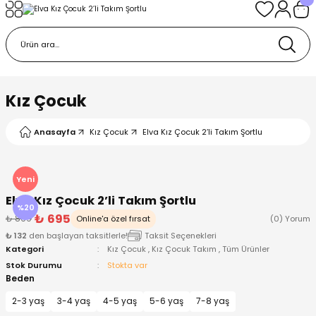
Geri Dön
Geri Dön
Geri Dön
Geri Dön
Geri Dön
k
k
 Ürünleri
iye
 Çorap
iye
tkı, Bere ve Eldiven
Kız Çocuk
dy
 Gömlek
sesuarları
Battaniye
Anasayfa
Kız Çocuk
Elva Kız Çocuk 2’li Takım Şortlu
orap
ç Giyim
ı, Bere ve Eldiven
Body
Yeni
Elva Kız Çocuk 2’li Takım Şortlu
ise
Kazak
ttaniye
ıtçıtlı Body
%20
₺ 695
₺ 869
Online'a özel fırsat
(0) Yorum
₺ 132
den başlayan taksitlerle!
Taksit Seçenekleri
k
Mont
dy
Çorap ve Patik
Kategori
Kız Çocuk
,
Kız Çocuk Takım
,
Tüm Ürünler
Stok Durumu
Stokta var
ömlek
Pantolon
ıtlı Body
astane Çıkışı ve Zıbın Seti
Beden
2-3 yaş
3-4 yaş
4-5 yaş
5-6 yaş
7-8 yaş
Giyim
Pijama Takımı
rap ve Patik
Pantolon