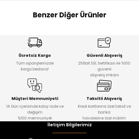
 Alt
lum
Benzer Diğer Ürünler
ka ve Taç
Amine
%27
%14
lum
Dantelya Kız Çocuk Tişört
Puba Unisex Kot 3’lü Takım
Yeni
Yeni
lek
Ücretsiz Kargo
Güvenli Alışveriş
₺ 450
₺ 1.800
Tüm siparişlerinizde
256bit SSL Sertifikası ile %100
₺ 330
₺ 1.550
kargo bedava!
güvenli
alışveriş imkanı
%20
%19
Urban Kız Çocuk Süveterli Tunik Gömlek
Navi Kız Çocuk Kot Pantolon
Yeni
Yeni
Müşteri Memnuniyeti
Taksitli Alışveriş
14 Gün içerisinde kolay iade ve
Kredi kartlarına özel taksit ve
₺ 1.000
₺ 800
değişim
banka
₺ 800
₺ 650
%100 memnuniyet
havalesine özel indirim
İletişim Bilgilerimiz
%17
%15