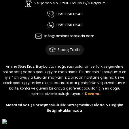
Melra Kız Çocuk Kot Pantolon
Tivon Kız Çocuk 3’lü Takım
Velişaban Mh. Ozulu Cd. No 15/6 Bayburt
Yeni
Yeni
0551 850 0543
₺ 700
₺ 2.750
0551 850 0543
₺ 580
₺ 2.340
info@aminestorekids.com
%22
%22
Koren Kız Çocuk ve Bebek Tayt
Koren Kız Çocuk ve Bebek Tayt
Sipariş Takibi
Yeni
Yeni
₺ 320
₺ 320
Amine Store Kids, Bayburt’ta mağazası bulunan ve Türkiye geneline
₺ 250
₺ 250
online satış yapan çocuk giyim markasıdır. Bir annenin “çocuğuma en
iyisi” anlayışıyla kurulan markamız; zıbından hastane çıkışına, kız ve
erkek çocuk giyimden aksesuarlara kadar geniş ürün yelpazesi sunar.
%22
%22
Kalite, konfor ve güveni bir araya getirerek çocuklar için en doğru
Koren Kız Çocuk ve Bebek Tayt
Koren Kız Çocuk ve Bebek Tayt
seçimleri sizlerle buluşturuyoruz.
Devamı..
Yeni
Yeni
Mesafeli Satış Sözleşmesi
Gizlilik Sözleşmesi
KVKK
İade & Değişim
İletişim
Hakkımızda
₺ 320
₺ 320
₺ 250
₺ 250