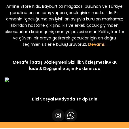
Amine Store Kids, Bayburt’ta mağazası bulunan ve Türkiye
Yeni
₺ 350
₺ 500
geneline online satış yapan çocuk giyim markasıdır. Bir
annenin “çocuğuma en iyisi” anlayışıyla kurulan markamız;
zıbından hastane çıkışına, kız ve erkek çocuk giyimden
aksesuarlara kadar geniş ürün yelpazesi sunar. Kalite, konfor
ve güveni bir araya getirerek çocuklar için en doğru
uk 2'li Şortlu Takım
seçimleri sizlerle buluşturuyoruz.
Devamı..
Mesafeli Satış Sözleşmesi
Gizlilik Sözleşmesi
KVKK
İade & Değişim
İletişim
Hakkımızda
Bizi Sosyal Medyada Takip Edin