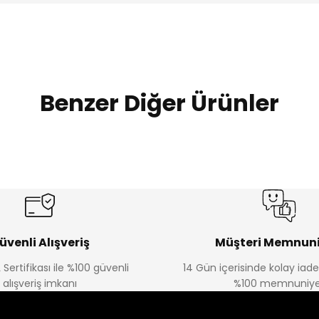
Benzer Diğer Ürünler
Amine
Amine
%30
%30
lon
Kampçı Minik Erkek Çocuk 2'li Şortlu Takım
Kampçı Min
Yeni
Yeni
₺ 350
₺ 
₺ 500
₺ 500
üvenli Alışveriş
Müşteri Memnuni
 Sertifikası ile %100 güvenli
14 Gün içerisinde kolay iad
Amine
alışveriş imkanı
%100 memnuniye
%30
kek Çocuk 2'li Şortlu Takım
Kampçı Minik Erkek Çocuk 2'li Şor