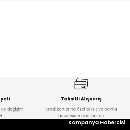
ik Erkek Çocuk 2'li Şortlu Takım
350
yeti
Taksitli Alışveriş
e ve değişim
Kredi kartlarına özel taksit ve banka
Amine
t
havalesine özel indirim
%30
Kampanya Habercisi
tlu Takım
Minik Kral Erkek Çocuk 2'li Şortlu Takım