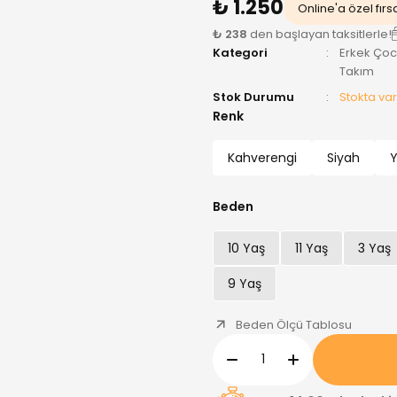
₺ 1.250
Online'a özel fırs
₺ 238
den başlayan taksitlerle!
Kategori
Erkek Ço
Takım
Stok Durumu
Stokta var
Renk
Kahverengi
Siyah
Y
Beden
10 Yaş
11 Yaş
3 Yaş
9 Yaş
Beden Ölçü Tablosu