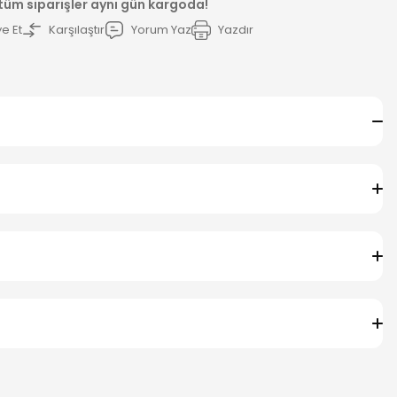
 tüm siparişler aynı gün kargoda!
e Et
Karşılaştır
Yorum Yaz
Yazdır