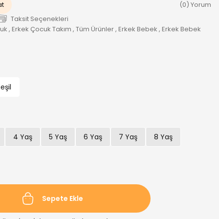
at
(0) Yorum
Taksit Seçenekleri
cuk
,
Erkek Çocuk Takım
,
Tüm Ürünler
,
Erkek Bebek
,
Erkek Bebek
eşil
4 Yaş
5 Yaş
6 Yaş
7 Yaş
8 Yaş
Sepete Ekle