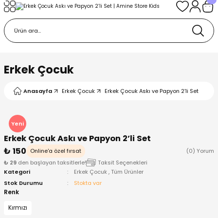
Geri Dön
Geri Dön
Geri Dön
Geri Dön
Geri Dön
k
k
 Ürünleri
iye
 Çorap
iye
tkı, Bere ve Eldiven
Erkek Çocuk
dy
 Gömlek
sesuarları
Battaniye
Anasayfa
Erkek Çocuk
Erkek Çocuk Askı ve Papyon 2’li Set
orap
ç Giyim
ı, Bere ve Eldiven
Body
Yeni
Erkek Çocuk Askı ve Papyon 2’li Set
ise
Kazak
ttaniye
ıtçıtlı Body
₺ 150
Online'a özel fırsat
(0) Yorum
₺ 29
den başlayan taksitlerle!
Taksit Seçenekleri
k
Mont
dy
Çorap ve Patik
Kategori
Erkek Çocuk
,
Tüm Ürünler
Stok Durumu
Stokta var
ömlek
Pantolon
ıtlı Body
astane Çıkışı ve Zıbın Seti
Renk
Kırmızı
Giyim
Pijama Takımı
rap ve Patik
Pantolon