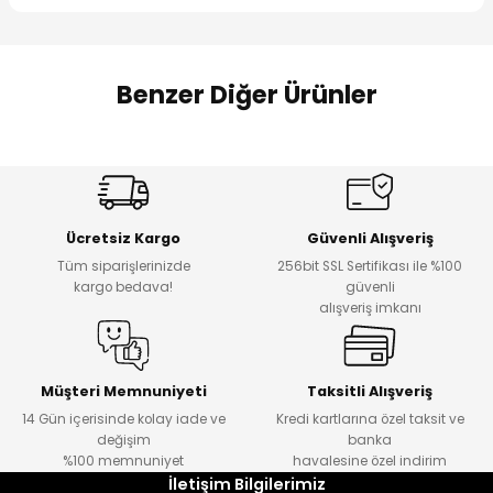
 Alt
lum
ka ve Taç
Benzer Diğer Ürünler
lum
Amine
Amine
%30
%24
Onca Çizgili Erkek Çocuk Şort
Urban Fit Erkek Çocuk Pantolon
lek
Yeni
Yeni
Ücretsiz Kargo
Güvenli Alışveriş
₺ 500
₺ 850
Tüm siparişlerinizde
256bit SSL Sertifikası ile %100
₺ 350
₺ 650
kargo bedava!
güvenli
alışveriş imkanı
Amine
%30
Kampçı Minik Erkek Çocuk 2'li Şortlu Takım
Yeni
Müşteri Memnuniyeti
Taksitli Alışveriş
14 Gün içerisinde kolay iade ve
Kredi kartlarına özel taksit ve
₺ 500
değişim
banka
₺ 350
%100 memnuniyet
havalesine özel indirim
İletişim Bilgilerimiz