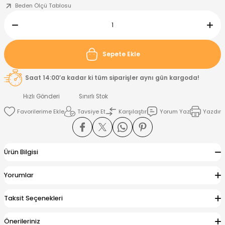
Beden Ölçü Tablosu
nt
Sweatshirt
ise
Pijama Takımı
ntolon
-Shirt
k
Salopet
Sepete Ekle
jama Takımı
Takım
tane Çıkışı ve Zıbın Seti
-shirt
Saat 14:00’a kadar ki tüm siparişler aynı gün kargoda!
Hızlı Gönderi
Sınırlı Stok
lopet
Takım Elbise
ntolon
Takım
Tavsiye Et
Karşılaştır
Yorum Yaz
Yazdır
eatshirt
ek Alt
jama Takımı
ek Alt
Ürün Bilgisi
hirt
lopet
Tulum
Yorumlar
kım
kımı
Taksit Seçenekleri
yt
 Alt
Önerileriniz