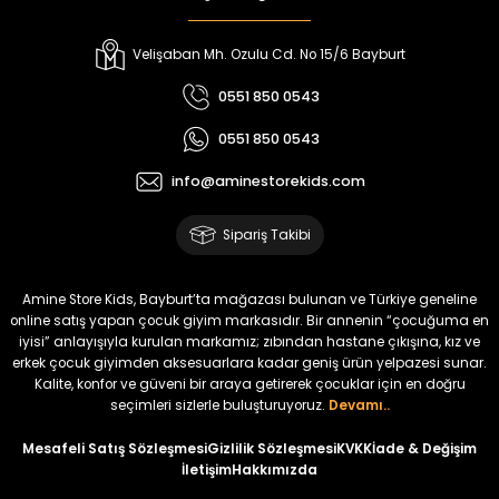
Amine
%30
Kampçı Minik Erkek Çocuk 2'li Şortlu Takım
Velişaban Mh. Ozulu Cd. No 15/6 Bayburt
Yeni
0551 850 0543
₺ 500
0551 850 0543
₺ 350
info@aminestorekids.com
Amine
%30
Kampçı Minik Erkek Çocuk 2'li Şortlu Takım
Sipariş Takibi
Yeni
₺ 500
Amine Store Kids, Bayburt’ta mağazası bulunan ve Türkiye geneline
₺ 350
online satış yapan çocuk giyim markasıdır. Bir annenin “çocuğuma en
iyisi” anlayışıyla kurulan markamız; zıbından hastane çıkışına, kız ve
erkek çocuk giyimden aksesuarlara kadar geniş ürün yelpazesi sunar.
Amine
%30
Kalite, konfor ve güveni bir araya getirerek çocuklar için en doğru
Kampçı Minik Erkek Çocuk 2'li Şortlu Takım
seçimleri sizlerle buluşturuyoruz.
Devamı..
Yeni
Mesafeli Satış Sözleşmesi
Gizlilik Sözleşmesi
KVKK
İade & Değişim
İletişim
Hakkımızda
₺ 500