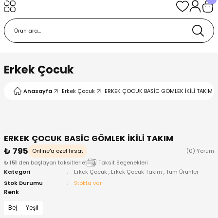
Geri Dön
Geri Dön
Geri Dön
Geri Dön
Geri Dön
k
k
 Ürünleri
iye
 Çorap
iye
tkı, Bere ve Eldiven
Erkek Çocuk
dy
 Gömlek
sesuarları
Battaniye
Anasayfa
Erkek Çocuk
ERKEK ÇOCUK BASİC GÖMLEK İKİLİ TAKIM
orap
ç Giyim
ı, Bere ve Eldiven
Body
ERKEK ÇOCUK BASİC GÖMLEK İKİLİ TAKIM
ise
Kazak
ttaniye
ıtçıtlı Body
₺ 795
Online'a özel fırsat
(0) Yorum
₺ 151
den başlayan taksitlerle!
Taksit Seçenekleri
k
Mont
dy
Çorap ve Patik
Kategori
Erkek Çocuk
,
Erkek Çocuk Takım
,
Tüm Ürünler
Stok Durumu
Stokta var
ömlek
Pantolon
ıtlı Body
astane Çıkışı ve Zıbın Seti
Renk
Bej
Yeşil
Giyim
Pijama Takımı
rap ve Patik
Pantolon