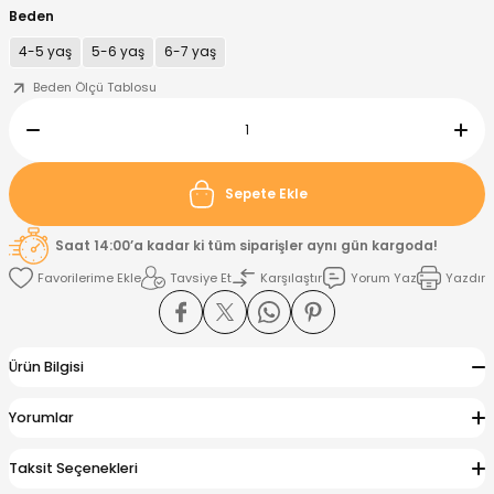
Beden
4-5 yaş
5-6 yaş
6-7 yaş
nt
Sweatshirt
ise
Pijama Takımı
Beden Ölçü Tablosu
ntolon
-Shirt
k
Salopet
jama Takımı
Takım
tane Çıkışı ve Zıbın Seti
-shirt
Sepete Ekle
lopet
Takım Elbise
ntolon
Takım
Saat 14:00’a kadar ki tüm siparişler aynı gün kargoda!
Tavsiye Et
Karşılaştır
Yorum Yaz
Yazdır
eatshirt
ek Alt
jama Takımı
ek Alt
hirt
lopet
Tulum
Ürün Bilgisi
kım
kımı
Yorumlar
yt
 Alt
Taksit Seçenekleri