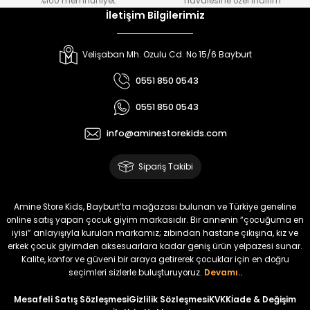
%100 memnuniyet
havalesine özel indirim
İletişim Bilgilerimiz
Amine
%30
Kampçı Minik Erkek Çocuk 2'li Şortlu Takım
Velişaban Mh. Ozulu Cd. No 15/6 Bayburt
Yeni
0551 850 0543
₺ 500
0551 850 0543
₺ 350
info@aminestorekids.com
Amine
%30
Kampçı Minik Erkek Çocuk 2'li Şortlu Takım
Sipariş Takibi
Yeni
₺ 500
Amine Store Kids, Bayburt’ta mağazası bulunan ve Türkiye geneline
₺ 350
online satış yapan çocuk giyim markasıdır. Bir annenin “çocuğuma en
iyisi” anlayışıyla kurulan markamız; zıbından hastane çıkışına, kız ve
erkek çocuk giyimden aksesuarlara kadar geniş ürün yelpazesi sunar.
Amine
%30
Kalite, konfor ve güveni bir araya getirerek çocuklar için en doğru
Kampçı Minik Erkek Çocuk 2'li Şortlu Takım
seçimleri sizlerle buluşturuyoruz.
Devamı..
Yeni
Mesafeli Satış Sözleşmesi
Gizlilik Sözleşmesi
KVKK
İade & Değişim