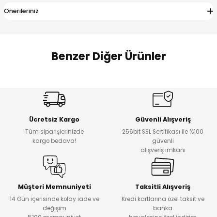
 Alt
lum
Önerileriniz
ka ve Taç
Benzer Diğer Ürünler
lum
Amine
Amine
lek
%30
%24
Onca Çizgili Erkek Çocuk Şort
Urban Fit Erkek Çocuk Pantolon
Yeni
Yeni
Ücretsiz Kargo
Güvenli Alışveriş
₺ 500
₺ 850
Tüm siparişlerinizde
256bit SSL Sertifikası ile %100
₺ 350
₺ 650
kargo bedava!
güvenli
alışveriş imkanı
Amine
%30
Kampçı Minik Erkek Çocuk 2'li Şortlu Takım
Yeni
Müşteri Memnuniyeti
Taksitli Alışveriş
14 Gün içerisinde kolay iade ve
Kredi kartlarına özel taksit ve
₺ 500
değişim
banka
₺ 350