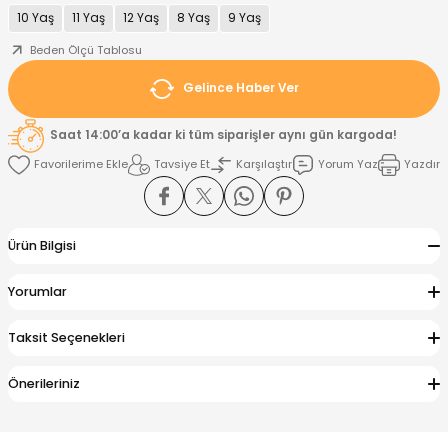
10 Yaş
11 Yaş
12 Yaş
8 Yaş
9 Yaş
nt
Sweatshirt
ise
Pijama Takımı
Beden Ölçü Tablosu
Gelince Haber Ver
ntolon
-Shirt
k
Salopet
Saat 14:00’a kadar ki tüm siparişler aynı gün kargoda!
jama Takımı
Takım
tane Çıkışı ve Zıbın Seti
-shirt
Tavsiye Et
Karşılaştır
Yorum Yaz
Yazdır
lopet
Takım Elbise
ntolon
Takım
Ürün Bilgisi
eatshirt
ek Alt
jama Takımı
ek Alt
Yorumlar
hirt
lopet
Tulum
Taksit Seçenekleri
kım
kımı
Önerileriniz
yt
 Alt