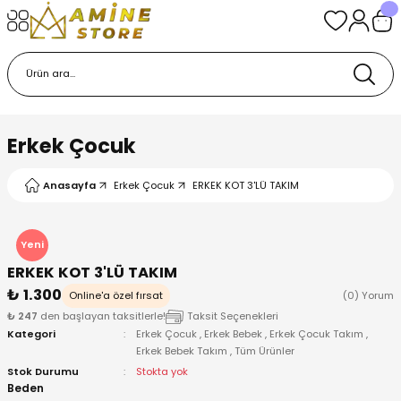
Geri Dön
Geri Dön
Geri Dön
Geri Dön
Geri Dön
k
k
 Ürünleri
iye
 Çorap
iye
tkı, Bere ve Eldiven
Erkek Çocuk
dy
 Gömlek
sesuarları
Battaniye
Anasayfa
Erkek Çocuk
ERKEK KOT 3'LÜ TAKIM
orap
ç Giyim
ı, Bere ve Eldiven
Body
Yeni
ise
Kazak
ttaniye
ıtçıtlı Body
ERKEK KOT 3'LÜ TAKIM
₺ 1.300
Online'a özel fırsat
(0) Yorum
k
Mont
dy
Çorap ve Patik
₺ 247
den başlayan taksitlerle!
Taksit Seçenekleri
Kategori
Erkek Çocuk
,
Erkek Bebek
,
Erkek Çocuk Takım
,
Erkek Bebek Takım
,
Tüm Ürünler
ömlek
Pantolon
ıtlı Body
astane Çıkışı ve Zıbın Seti
Stok Durumu
Stokta yok
Beden
Giyim
Pijama Takımı
rap ve Patik
Pantolon