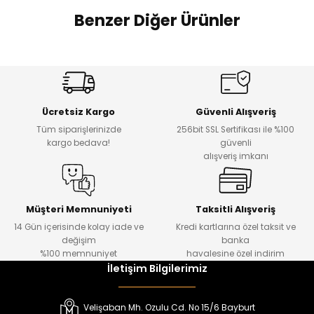
 Alt
lum
Benzer Diğer Ürünler
ka ve Taç
Amine
Amine
%30
%24
Onca Çizgili Erkek Çocuk Şort
Urban Fit Erkek Çocuk Pantolon
lum
Yeni
Yeni
Ücretsiz Kargo
Güvenli Alışveriş
lek
₺ 500
₺ 850
Tüm siparişlerinizde
256bit SSL Sertifikası ile %100
₺ 350
₺ 650
kargo bedava!
güvenli
alışveriş imkanı
Amine
%30
Kampçı Minik Erkek Çocuk 2'li Şortlu Takım
Yeni
Müşteri Memnuniyeti
Taksitli Alışveriş
14 Gün içerisinde kolay iade ve
Kredi kartlarına özel taksit ve
₺ 500
değişim
banka
₺ 350
%100 memnuniyet
havalesine özel indirim
İletişim Bilgilerimiz
Amine
%30
Kampçı Minik Erkek Çocuk 2'li Şortlu Takım
Velişaban Mh. Ozulu Cd. No 15/6 Bayburt