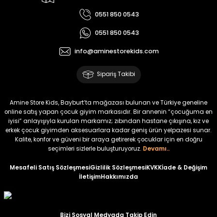
Yeni
0551 850 0543
₺ 500
0551 850 0543
₺ 350
info@aminestorekids.com
Amine
%30
Kampçı Minik Erkek Çocuk 2'li Şortlu Takım
Sipariş Takibi
Yeni
₺ 500
Amine Store Kids, Bayburt’ta mağazası bulunan ve Türkiye geneline
₺ 350
online satış yapan çocuk giyim markasıdır. Bir annenin “çocuğuma en
iyisi” anlayışıyla kurulan markamız; zıbından hastane çıkışına, kız ve
erkek çocuk giyimden aksesuarlara kadar geniş ürün yelpazesi sunar.
Amine
%30
Kalite, konfor ve güveni bir araya getirerek çocuklar için en doğru
Kampçı Minik Erkek Çocuk 2'li Şortlu Takım
seçimleri sizlerle buluşturuyoruz.
Devamı..
Yeni
Mesafeli Satış Sözleşmesi
Gizlilik Sözleşmesi
KVKK
İade & Değişim
İletişim
Hakkımızda
₺ 500
₺ 350
Amine
Bizi Sosyal Medyada Takip Edin