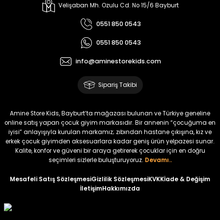
Melra Kız Çocuk Kot Pantolon
Tivon Kız Çocuk 3’lü Takım
Velişaban Mh. Ozulu Cd. No 15/6 Bayburt
Yeni
Yeni
0551 850 0543
₺ 700
₺ 2.750
0551 850 0543
₺ 580
₺ 2.340
info@aminestorekids.com
%22
%22
Koren Kız Çocuk ve Bebek Tayt
Koren Kız Çocuk ve Bebek Tayt
Sipariş Takibi
Yeni
Yeni
₺ 320
₺ 320
Amine Store Kids, Bayburt’ta mağazası bulunan ve Türkiye geneline
₺ 250
₺ 250
online satış yapan çocuk giyim markasıdır. Bir annenin “çocuğuma en
iyisi” anlayışıyla kurulan markamız; zıbından hastane çıkışına, kız ve
erkek çocuk giyimden aksesuarlara kadar geniş ürün yelpazesi sunar.
%22
%22
Kalite, konfor ve güveni bir araya getirerek çocuklar için en doğru
Koren Kız Çocuk ve Bebek Tayt
Koren Kız Çocuk ve Bebek Tayt
seçimleri sizlerle buluşturuyoruz.
Devamı..
Yeni
Yeni
Mesafeli Satış Sözleşmesi
Gizlilik Sözleşmesi
KVKK
İade & Değişim
İletişim
Hakkımızda
₺ 320
₺ 320
₺ 250
₺ 250