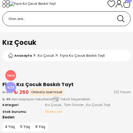
Geri Dön
Geri Dön
Geri Dön
Geri Dön
Geri Dön
k
k
 Ürünleri
iye
 Çorap
iye
tkı, Bere ve Eldiven
Kız Çocuk
dy
 Gömlek
sesuarları
Battaniye
Anasayfa
Kız Çocuk
Fiyra Kız Çocuk Baskılı Tayt
orap
ç Giyim
ı, Bere ve Eldiven
Body
Yeni
Fiyra Kız Çocuk Baskılı Tayt
ise
Kazak
ttaniye
ıtçıtlı Body
%22
₺ 250
₺ 320
Online'a özel fırsat
(0) Yorum
₺ 48
den başlayan taksitlerle!
Taksit Seçenekleri
k
Mont
dy
Çorap ve Patik
Kategori
Kız Çocuk
,
Tüm Ürünler
,
Kız Çocuk Tayt
Stok Durumu
Stokta var
ömlek
Pantolon
ıtlı Body
astane Çıkışı ve Zıbın Seti
Beden
4 Yaş
5 Yaş
6 Yaş
Giyim
Pijama Takımı
rap ve Patik
Pantolon