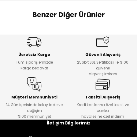
 Alt
lum
Benzer Diğer Ürünler
ka ve Taç
Amine
%27
%14
lum
Dantelya Kız Çocuk Tişört
Puba Unisex Kot 3’lü Takım
Yeni
Yeni
lek
Ücretsiz Kargo
Güvenli Alışveriş
₺ 450
₺ 1.800
Tüm siparişlerinizde
256bit SSL Sertifikası ile %100
₺ 330
₺ 1.550
kargo bedava!
güvenli
alışveriş imkanı
%20
%19
Urban Kız Çocuk Süveterli Tunik Gömlek
Navi Kız Çocuk Kot Pantolon
Yeni
Yeni
Müşteri Memnuniyeti
Taksitli Alışveriş
14 Gün içerisinde kolay iade ve
Kredi kartlarına özel taksit ve
₺ 1.000
₺ 800
değişim
banka
₺ 800
₺ 650
%100 memnuniyet
havalesine özel indirim
İletişim Bilgilerimiz
%17
%15