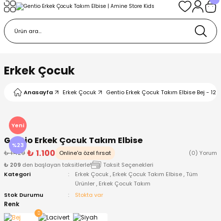
Geri Dön
Geri Dön
Geri Dön
Geri Dön
Geri Dön
k
k
 Ürünleri
iye
 Çorap
iye
tkı, Bere ve Eldiven
Erkek Çocuk
dy
 Gömlek
sesuarları
Battaniye
Anasayfa
Erkek Çocuk
Gentio Erkek Çocuk Takım Elbise Bej - 12 
orap
ç Giyim
ı, Bere ve Eldiven
Body
Yeni
Gentio Erkek Çocuk Takım Elbise
ise
Kazak
ttaniye
ıtçıtlı Body
%23
₺ 1.100
₺ 1.429
Online'a özel fırsat
(0) Yorum
₺ 209
den başlayan taksitlerle!
Taksit Seçenekleri
k
Mont
dy
Çorap ve Patik
Kategori
Erkek Çocuk
,
Erkek Çocuk Takım Elbise
,
Tüm
Ürünler
,
Erkek Çocuk Takım
ömlek
Pantolon
ıtlı Body
astane Çıkışı ve Zıbın Seti
Stok Durumu
Stokta var
Renk
Giyim
Pijama Takımı
rap ve Patik
Pantolon