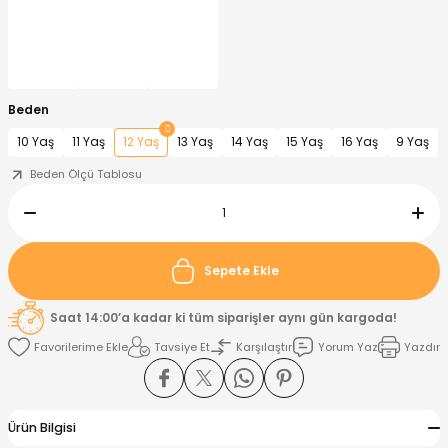
nt
Sweatshirt
ise
Pijama Takımı
ntolon
-Shirt
k
Salopet
Beden
10 Yaş
11 Yaş
12 Yaş
13 Yaş
14 Yaş
15 Yaş
16 Yaş
9 Yaş
jama Takımı
Takım
tane Çıkışı ve Zıbın Seti
-shirt
Beden Ölçü Tablosu
lopet
Takım Elbise
ntolon
Takım
eatshirt
ek Alt
jama Takımı
ek Alt
Sepete Ekle
hirt
lopet
Tulum
Saat 14:00’a kadar ki tüm siparişler aynı gün kargoda!
Tavsiye Et
Karşılaştır
Yorum Yaz
Yazdır
kım
kımı
yt
 Alt
Ürün Bilgisi