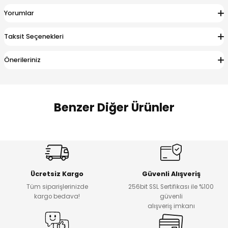
 Alt
lum
Yorumlar
ka ve Taç
Taksit Seçenekleri
Önerileriniz
lum
lek
Benzer Diğer Ürünler
Amine
Amine
%30
%24
Onca Çizgili Erkek Çocuk Şort
Urban Fit Erkek Çocuk Pantolon
Yeni
Yeni
Ücretsiz Kargo
Güvenli Alışveriş
₺ 500
₺ 850
Tüm siparişlerinizde
256bit SSL Sertifikası ile %100
₺ 350
₺ 650
kargo bedava!
güvenli
alışveriş imkanı
Amine
%30