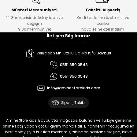
Kampçı Minik Erkek Çocuk 2'li Şortlu Takım
Yeni
Müşteri Memnuniyeti
Taksitli Alışveriş
14 Gün içerisinde kolay iade ve
Kredi kartlarına özel taksit ve
₺ 500
değişim
banka
₺ 350
%100 memnuniyet
havalesine özel indirim
İletişim Bilgilerimiz
Amine
%30
Kampçı Minik Erkek Çocuk 2'li Şortlu Takım
Velişaban Mh. Ozulu Cd. No 15/6 Bayburt
Yeni
0551 850 0543
₺ 500
0551 850 0543
₺ 350
info@aminestorekids.com
Amine
%30
Kampçı Minik Erkek Çocuk 2'li Şortlu Takım
Sipariş Takibi
Yeni
₺ 500
Amine Store Kids, Bayburt’ta mağazası bulunan ve Türkiye geneline
₺ 350
online satış yapan çocuk giyim markasıdır. Bir annenin “çocuğuma en
iyisi” anlayışıyla kurulan markamız; zıbından hastane çıkışına, kız ve