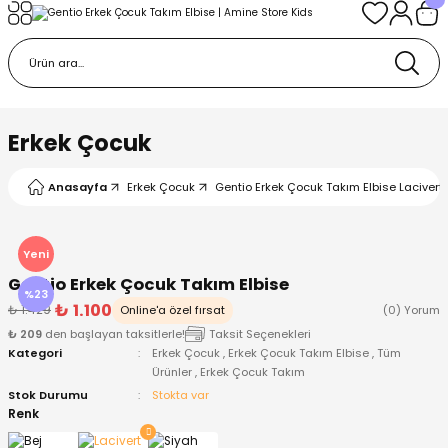
Geri Dön
Geri Dön
Geri Dön
Geri Dön
Geri Dön
k
k
 Ürünleri
iye
 Çorap
iye
tkı, Bere ve Eldiven
Erkek Çocuk
dy
 Gömlek
sesuarları
Battaniye
Anasayfa
Erkek Çocuk
Gentio Erkek Çocuk Takım Elbise Lacivert 
orap
ç Giyim
ı, Bere ve Eldiven
Body
Yeni
Gentio Erkek Çocuk Takım Elbise
ise
Kazak
ttaniye
ıtçıtlı Body
%23
₺ 1.100
₺ 1.429
Online'a özel fırsat
(0) Yorum
₺ 209
den başlayan taksitlerle!
Taksit Seçenekleri
k
Mont
dy
Çorap ve Patik
Kategori
Erkek Çocuk
,
Erkek Çocuk Takım Elbise
,
Tüm
Ürünler
,
Erkek Çocuk Takım
ömlek
Pantolon
ıtlı Body
astane Çıkışı ve Zıbın Seti
Stok Durumu
Stokta var
Renk
Giyim
Pijama Takımı
rap ve Patik
Pantolon