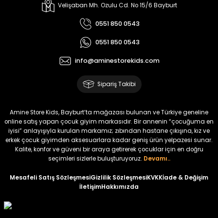
Melra Kız Çocuk Kot Pantolon
Tivon Kız Çocuk 3’lü Takım
Velişaban Mh. Ozulu Cd. No 15/6 Bayburt
Yeni
Yeni
0551 850 0543
₺ 700
₺ 2.750
0551 850 0543
₺ 580
₺ 2.340
info@aminestorekids.com
%22
%22
Koren Kız Çocuk ve Bebek Tayt
Koren Kız Çocuk ve Bebek Tayt
Sipariş Takibi
Yeni
Yeni
₺ 320
₺ 320
Amine Store Kids, Bayburt’ta mağazası bulunan ve Türkiye geneline
₺ 250
₺ 250
online satış yapan çocuk giyim markasıdır. Bir annenin “çocuğuma en
iyisi” anlayışıyla kurulan markamız; zıbından hastane çıkışına, kız ve
erkek çocuk giyimden aksesuarlara kadar geniş ürün yelpazesi sunar.
%22
%22
Kalite, konfor ve güveni bir araya getirerek çocuklar için en doğru
Koren Kız Çocuk ve Bebek Tayt
Koren Kız Çocuk ve Bebek Tayt
seçimleri sizlerle buluşturuyoruz.
Devamı..
Yeni
Yeni
Mesafeli Satış Sözleşmesi
Gizlilik Sözleşmesi
KVKK
İade & Değişim
İletişim
Hakkımızda
₺ 320
₺ 320
₺ 250
₺ 250