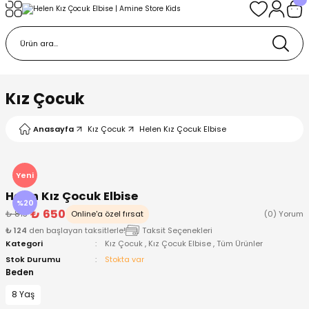
Geri Dön
Geri Dön
Geri Dön
Geri Dön
Geri Dön
k
k
 Ürünleri
iye
 Çorap
iye
tkı, Bere ve Eldiven
Kız Çocuk
dy
 Gömlek
sesuarları
Battaniye
Anasayfa
Kız Çocuk
Helen Kız Çocuk Elbise
orap
ç Giyim
ı, Bere ve Eldiven
Body
Yeni
Helen Kız Çocuk Elbise
ise
Kazak
ttaniye
ıtçıtlı Body
%20
₺ 650
₺ 813
Online'a özel fırsat
(0) Yorum
₺ 124
den başlayan taksitlerle!
Taksit Seçenekleri
k
Mont
dy
Çorap ve Patik
Kategori
Kız Çocuk
,
Kız Çocuk Elbise
,
Tüm Ürünler
Stok Durumu
Stokta var
ömlek
Pantolon
ıtlı Body
astane Çıkışı ve Zıbın Seti
Beden
8 Yaş
Giyim
Pijama Takımı
rap ve Patik
Pantolon