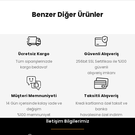
 Alt
lum
Benzer Diğer Ürünler
ka ve Taç
Amine
%27
%14
lum
Dantelya Kız Çocuk Tişört
Puba Unisex Kot 3’lü Takım
Yeni
Yeni
lek
Ücretsiz Kargo
Güvenli Alışveriş
₺ 450
₺ 1.800
Tüm siparişlerinizde
256bit SSL Sertifikası ile %100
₺ 330
₺ 1.550
kargo bedava!
güvenli
alışveriş imkanı
%20
%19
Urban Kız Çocuk Süveterli Tunik Gömlek
Navi Kız Çocuk Kot Pantolon
Yeni
Yeni
Müşteri Memnuniyeti
Taksitli Alışveriş
14 Gün içerisinde kolay iade ve
Kredi kartlarına özel taksit ve
₺ 1.000
₺ 800
değişim
banka
₺ 800
₺ 650
%100 memnuniyet
havalesine özel indirim
İletişim Bilgilerimiz
%17
%15