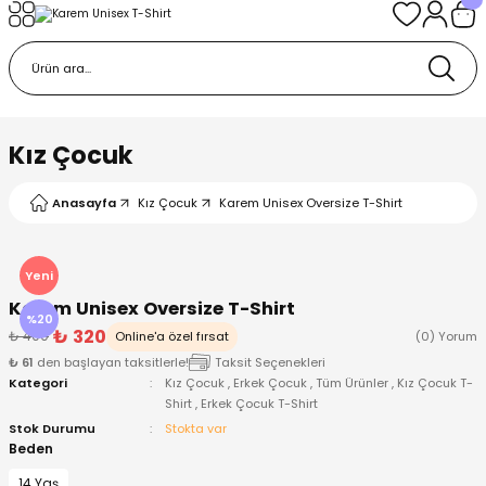
Geri Dön
Geri Dön
Geri Dön
Geri Dön
Geri Dön
k
k
 Ürünleri
iye
 Çorap
iye
tkı, Bere ve Eldiven
Kız Çocuk
dy
 Gömlek
sesuarları
Battaniye
Anasayfa
Kız Çocuk
Karem Unisex Oversize T-Shirt
orap
ç Giyim
ı, Bere ve Eldiven
Body
Yeni
Karem Unisex Oversize T-Shirt
ise
Kazak
ttaniye
ıtçıtlı Body
%20
₺ 320
₺ 400
Online'a özel fırsat
(0) Yorum
₺ 61
den başlayan taksitlerle!
Taksit Seçenekleri
k
Mont
dy
Çorap ve Patik
Kategori
Kız Çocuk
,
Erkek Çocuk
,
Tüm Ürünler
,
Kız Çocuk T-
Shirt
,
Erkek Çocuk T-Shirt
ömlek
Pantolon
ıtlı Body
astane Çıkışı ve Zıbın Seti
Stok Durumu
Stokta var
Beden
Giyim
Pijama Takımı
rap ve Patik
Pantolon
14 Yaş