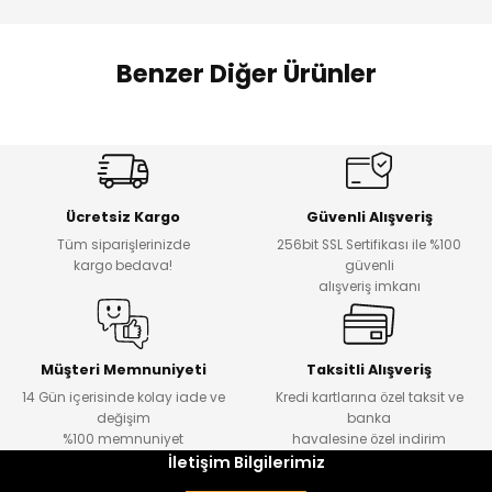
 Alt
lum
Benzer Diğer Ürünler
ka ve Taç
Amine
lum
%27
%14
Dantelya Kız Çocuk Tişört
Puba Unisex Kot 3’lü Takım
Yeni
Yeni
lek
Ücretsiz Kargo
Güvenli Alışveriş
₺ 450
₺ 1.800
Tüm siparişlerinizde
256bit SSL Sertifikası ile %100
₺ 330
₺ 1.550
kargo bedava!
güvenli
alışveriş imkanı
%20
%19
Urban Kız Çocuk Süveterli Tunik Gömlek
Navi Kız Çocuk Kot Pantolon
Yeni
Yeni
Müşteri Memnuniyeti
Taksitli Alışveriş
14 Gün içerisinde kolay iade ve
Kredi kartlarına özel taksit ve
₺ 1.000
₺ 800
değişim
banka
₺ 800
₺ 650
%100 memnuniyet
havalesine özel indirim
İletişim Bilgilerimiz