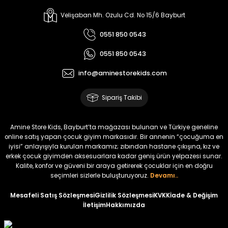
%17
%15
Melra Kız Çocuk Kot Pantolon
Tivon Kız Çocuk 3’lü Takım
Velişaban Mh. Ozulu Cd. No 15/6 Bayburt
Yeni
Yeni
0551 850 0543
₺ 700
₺ 2.750
0551 850 0543
₺ 580
₺ 2.340
info@aminestorekids.com
%22
%22
Koren Kız Çocuk ve Bebek Tayt
Koren Kız Çocuk ve Bebek Tayt
Sipariş Takibi
Yeni
Yeni
₺ 320
₺ 320
Amine Store Kids, Bayburt’ta mağazası bulunan ve Türkiye geneline
₺ 250
₺ 250
online satış yapan çocuk giyim markasıdır. Bir annenin “çocuğuma en
iyisi” anlayışıyla kurulan markamız; zıbından hastane çıkışına, kız ve
erkek çocuk giyimden aksesuarlara kadar geniş ürün yelpazesi sunar.
%22
%22
Kalite, konfor ve güveni bir araya getirerek çocuklar için en doğru
Koren Kız Çocuk ve Bebek Tayt
Koren Kız Çocuk ve Bebek Tayt
seçimleri sizlerle buluşturuyoruz.
Devamı..
Yeni
Yeni
Mesafeli Satış Sözleşmesi
Gizlilik Sözleşmesi
KVKK
İade & Değişim
İletişim
Hakkımızda
₺ 320
₺ 320
₺ 250
₺ 250