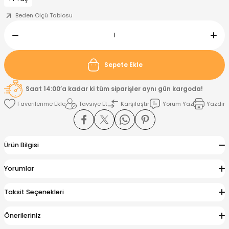
Beden Ölçü Tablosu
nt
Sweatshirt
ise
Pijama Takımı
ntolon
-Shirt
k
Salopet
Sepete Ekle
jama Takımı
Takım
tane Çıkışı ve Zıbın Seti
-shirt
Saat 14:00’a kadar ki tüm siparişler aynı gün kargoda!
Tavsiye Et
Karşılaştır
Yorum Yaz
Yazdır
lopet
Takım Elbise
ntolon
Takım
eatshirt
ek Alt
jama Takımı
ek Alt
Ürün Bilgisi
hirt
lopet
Tulum
Yorumlar
kım
kımı
Taksit Seçenekleri
yt
 Alt
Önerileriniz