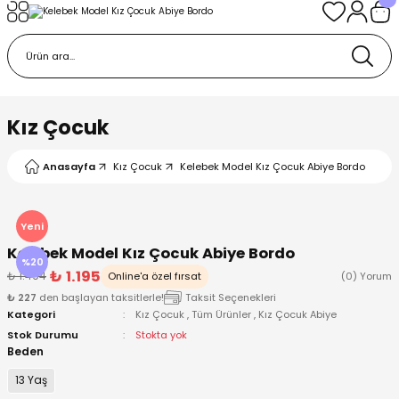
Geri Dön
Geri Dön
Geri Dön
Geri Dön
Geri Dön
k
k
 Ürünleri
iye
 Çorap
iye
tkı, Bere ve Eldiven
Kız Çocuk
dy
 Gömlek
sesuarları
Battaniye
Anasayfa
Kız Çocuk
Kelebek Model Kız Çocuk Abiye Bordo
orap
ç Giyim
ı, Bere ve Eldiven
Body
Yeni
Kelebek Model Kız Çocuk Abiye Bordo
ise
Kazak
ttaniye
ıtçıtlı Body
%20
₺ 1.195
₺ 1.494
Online'a özel fırsat
(0) Yorum
₺ 227
den başlayan taksitlerle!
Taksit Seçenekleri
k
Mont
dy
Çorap ve Patik
Kategori
Kız Çocuk
,
Tüm Ürünler
,
Kız Çocuk Abiye
Stok Durumu
Stokta yok
ömlek
Pantolon
ıtlı Body
astane Çıkışı ve Zıbın Seti
Beden
13 Yaş
Giyim
Pijama Takımı
rap ve Patik
Pantolon