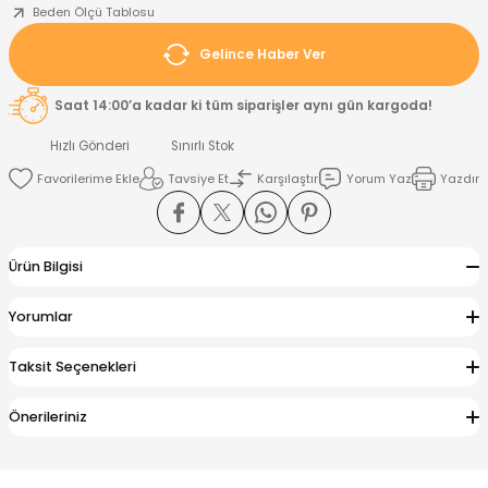
Beden Ölçü Tablosu
nt
Sweatshirt
ise
Pijama Takımı
Gelince Haber Ver
Saat 14:00’a kadar ki tüm siparişler aynı gün kargoda!
ntolon
-Shirt
k
Salopet
Hızlı Gönderi
Sınırlı Stok
jama Takımı
Takım
tane Çıkışı ve Zıbın Seti
-shirt
Tavsiye Et
Karşılaştır
Yorum Yaz
Yazdır
lopet
Takım Elbise
ntolon
Takım
Ürün Bilgisi
eatshirt
ek Alt
jama Takımı
ek Alt
Yorumlar
hirt
lopet
Tulum
Taksit Seçenekleri
kım
kımı
Önerileriniz
yt
 Alt