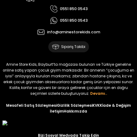
Yeni
Yeni
0551 850 0543
₺ 700
₺ 2.750
0551 850 0543
₺ 580
₺ 2.340
info@aminestorekids.com
%22
%22
Koren Kız Çocuk ve Bebek Tayt
Koren Kız Çocuk ve Bebek Tayt
Sipariş Takibi
Yeni
Yeni
₺ 320
₺ 320
Amine Store Kids, Bayburt’ta mağazası bulunan ve Türkiye geneline
₺ 250
₺ 250
online satış yapan çocuk giyim markasıdır. Bir annenin “çocuğuma en
iyisi” anlayışıyla kurulan markamız; zıbından hastane çıkışına, kız ve
erkek çocuk giyimden aksesuarlara kadar geniş ürün yelpazesi sunar.
%22
%22
Kalite, konfor ve güveni bir araya getirerek çocuklar için en doğru
Koren Kız Çocuk ve Bebek Tayt
Koren Kız Çocuk ve Bebek Tayt
seçimleri sizlerle buluşturuyoruz.
Devamı..
Yeni
Yeni
Mesafeli Satış Sözleşmesi
Gizlilik Sözleşmesi
KVKK
İade & Değişim
İletişim
Hakkımızda
₺ 320
₺ 320
₺ 250
₺ 250
Bizi Sosyal Medyada Takip Edin