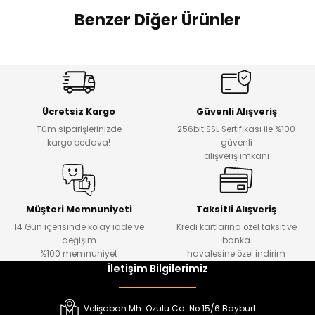
 Alt
lum
Benzer Diğer Ürünler
ka ve Taç
Amine
%27
%14
Dantelya Kız Çocuk Tişört
Puba Unisex Kot 3’lü Takım
lum
Yeni
Yeni
Ücretsiz Kargo
Güvenli Alışveriş
₺ 450
₺ 1.800
lek
Tüm siparişlerinizde
256bit SSL Sertifikası ile %100
₺ 330
₺ 1.550
kargo bedava!
güvenli
alışveriş imkanı
%20
%19
Urban Kız Çocuk Süveterli Tunik Gömlek
Navi Kız Çocuk Kot Pantolon
Yeni
Yeni
Müşteri Memnuniyeti
Taksitli Alışveriş
14 Gün içerisinde kolay iade ve
Kredi kartlarına özel taksit ve
₺ 1.000
₺ 800
değişim
banka
₺ 800
₺ 650
%100 memnuniyet
havalesine özel indirim
İletişim Bilgilerimiz
%17
%15
Melra Kız Çocuk Kot Pantolon
Tivon Kız Çocuk 3’lü Takım
Velişaban Mh. Ozulu Cd. No 15/6 Bayburt