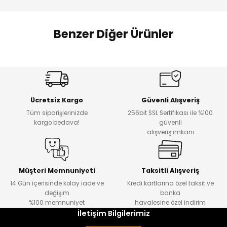
 Alt
lum
Benzer Diğer Ürünler
ka ve Taç
Amine
lum
%27
%14
Dantelya Kız Çocuk Tişört
Puba Unisex Kot 3’lü Takım
Yeni
Yeni
lek
Ücretsiz Kargo
Güvenli Alışveriş
₺ 450
₺ 1.800
Tüm siparişlerinizde
256bit SSL Sertifikası ile %100
₺ 330
₺ 1.550
kargo bedava!
güvenli
alışveriş imkanı
%20
%19
Urban Kız Çocuk Süveterli Tunik Gömlek
Navi Kız Çocuk Kot Pantolon
Yeni
Yeni
Müşteri Memnuniyeti
Taksitli Alışveriş
14 Gün içerisinde kolay iade ve
Kredi kartlarına özel taksit ve
₺ 1.000
₺ 800
değişim
banka
₺ 800
₺ 650
%100 memnuniyet
havalesine özel indirim
İletişim Bilgilerimiz