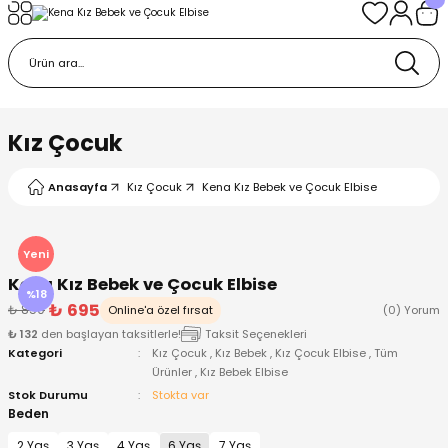
Geri Dön
Geri Dön
Geri Dön
Geri Dön
Geri Dön
k
k
 Ürünleri
iye
 Çorap
iye
tkı, Bere ve Eldiven
Kız Çocuk
dy
 Gömlek
sesuarları
Battaniye
Anasayfa
Kız Çocuk
Kena Kız Bebek ve Çocuk Elbise
orap
ç Giyim
ı, Bere ve Eldiven
Body
Yeni
Kena Kız Bebek ve Çocuk Elbise
ise
Kazak
ttaniye
ıtçıtlı Body
%18
₺ 695
₺ 850
Online'a özel fırsat
(0) Yorum
₺ 132
den başlayan taksitlerle!
Taksit Seçenekleri
k
Mont
dy
Çorap ve Patik
Kategori
Kız Çocuk
,
Kız Bebek
,
Kız Çocuk Elbise
,
Tüm
Ürünler
,
Kız Bebek Elbise
ömlek
Pantolon
ıtlı Body
astane Çıkışı ve Zıbın Seti
Stok Durumu
Stokta var
Beden
Giyim
Pijama Takımı
rap ve Patik
Pantolon
2 Yaş
3 Yaş
4 Yaş
6 Yaş
7 Yaş