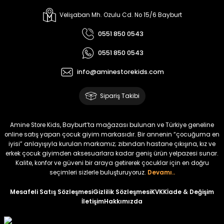
%17
%15
Melra Kız Çocuk Kot Pantolon
Tivon Kız Çocuk 3’lü Takım
Velişaban Mh. Ozulu Cd. No 15/6 Bayburt
Yeni
Yeni
0551 850 0543
₺ 700
₺ 2.750
0551 850 0543
₺ 580
₺ 2.340
info@aminestorekids.com
%22
%22
Koren Kız Çocuk ve Bebek Tayt
Koren Kız Çocuk ve Bebek Tayt
Sipariş Takibi
Yeni
Yeni
₺ 320
₺ 320
Amine Store Kids, Bayburt’ta mağazası bulunan ve Türkiye geneline
₺ 250
₺ 250
online satış yapan çocuk giyim markasıdır. Bir annenin “çocuğuma en
iyisi” anlayışıyla kurulan markamız; zıbından hastane çıkışına, kız ve
erkek çocuk giyimden aksesuarlara kadar geniş ürün yelpazesi sunar.
%22
%22
Kalite, konfor ve güveni bir araya getirerek çocuklar için en doğru
Koren Kız Çocuk ve Bebek Tayt
Koren Kız Çocuk ve Bebek Tayt
seçimleri sizlerle buluşturuyoruz.
Devamı..
Yeni
Yeni
Mesafeli Satış Sözleşmesi
Gizlilik Sözleşmesi
KVKK
İade & Değişim
İletişim
Hakkımızda
₺ 320
₺ 320
₺ 250
₺ 250