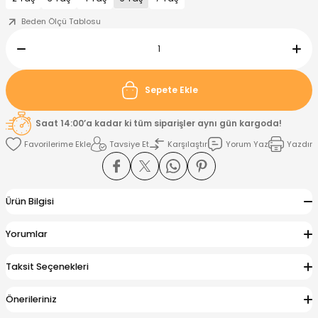
Beden Ölçü Tablosu
nt
Sweatshirt
ise
Pijama Takımı
ntolon
-Shirt
k
Salopet
Sepete Ekle
jama Takımı
Takım
tane Çıkışı ve Zıbın Seti
-shirt
Saat 14:00’a kadar ki tüm siparişler aynı gün kargoda!
Tavsiye Et
Karşılaştır
Yorum Yaz
Yazdır
lopet
Takım Elbise
ntolon
Takım
eatshirt
ek Alt
jama Takımı
ek Alt
Ürün Bilgisi
hirt
lopet
Tulum
Yorumlar
kım
kımı
Taksit Seçenekleri
yt
 Alt
Önerileriniz