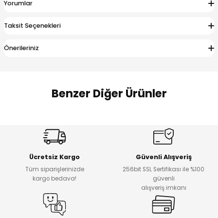
Yorumlar
 Alt
lum
Taksit Seçenekleri
ka ve Taç
Önerileriniz
lum
lek
Benzer Diğer Ürünler
Amine
Amine
%30
%24
Onca Çizgili Erkek Çocuk Şort
Urban Fit Erkek Çocuk Pantolon
Yeni
Yeni
Ücretsiz Kargo
Güvenli Alışveriş
₺ 500
₺ 850
Tüm siparişlerinizde
256bit SSL Sertifikası ile %100
₺ 350
₺ 650
kargo bedava!
güvenli
alışveriş imkanı
Amine
%30
Kampçı Minik Erkek Çocuk 2'li Şortlu Takım