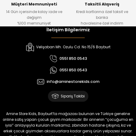
Yeni
Müşteri Memnuniyeti
Taksitli Alışveriş
14 Gün içerisinde kolay iade ve
Kredi kartlarına özel taksit ve
₺ 500
değişim
banka
₺ 350
%100 memnuniyet
havalesine özel indirim
İletişim Bilgilerimiz
Amine
%30
Kampçı Minik Erkek Çocuk 2'li Şortlu Takım
Velişaban Mh. Ozulu Cd. No 15/6 Bayburt
Yeni
0551 850 0543
₺ 500
0551 850 0543
₺ 350
info@aminestorekids.com
Amine
%30
Kampçı Minik Erkek Çocuk 2'li Şortlu Takım
Sipariş Takibi
Yeni
₺ 500
Amine Store Kids, Bayburt’ta mağazası bulunan ve Türkiye geneline
₺ 350
online satış yapan çocuk giyim markasıdır. Bir annenin “çocuğuma en
iyisi” anlayışıyla kurulan markamız; zıbından hastane çıkışına, kız ve
erkek çocuk giyimden aksesuarlara kadar geniş ürün yelpazesi sunar.
Amine