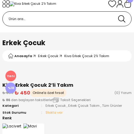
Geri Dön
Geri Dön
Geri Dön
Geri Dön
Geri Dön
k
k
 Ürünleri
iye
 Çorap
iye
tkı, Bere ve Eldiven
Erkek Çocuk
dy
 Gömlek
sesuarları
Battaniye
Anasayfa
Erkek Çocuk
Kiva Erkek Çocuk 2’li Takım
orap
ç Giyim
ı, Bere ve Eldiven
Body
Yeni
Kiva Erkek Çocuk 2’li Takım
ise
Kazak
ttaniye
ıtçıtlı Body
%18
₺ 450
₺ 550
Online'a özel fırsat
(0) Yorum
₺ 86
den başlayan taksitlerle!
Taksit Seçenekleri
k
Mont
dy
Çorap ve Patik
Kategori
Erkek Çocuk
,
Erkek Çocuk Takım
,
Tüm Ürünler
Stok Durumu
Stokta var
ömlek
Pantolon
ıtlı Body
astane Çıkışı ve Zıbın Seti
Renk
Giyim
Pijama Takımı
rap ve Patik
Pantolon