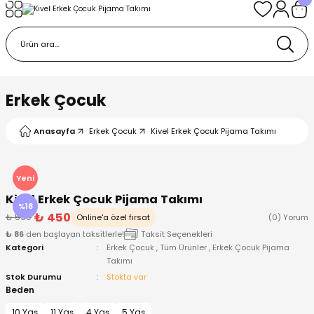
Geri Dön
Geri Dön
Geri Dön
Geri Dön
Geri Dön
k
k
 Ürünleri
iye
 Çorap
iye
tkı, Bere ve Eldiven
Erkek Çocuk
dy
 Gömlek
sesuarları
Battaniye
Anasayfa
Erkek Çocuk
Kivel Erkek Çocuk Pijama Takımı
orap
ç Giyim
ı, Bere ve Eldiven
Body
Yeni
Kivel Erkek Çocuk Pijama Takımı
ise
Kazak
ttaniye
ıtçıtlı Body
%18
₺ 450
₺ 550
Online'a özel fırsat
(0) Yorum
₺ 86
den başlayan taksitlerle!
Taksit Seçenekleri
k
Mont
dy
Çorap ve Patik
Kategori
Erkek Çocuk
,
Tüm Ürünler
,
Erkek Çocuk Pijama
Takımı
ömlek
Pantolon
ıtlı Body
astane Çıkışı ve Zıbın Seti
Stok Durumu
Stokta var
Beden
Giyim
Pijama Takımı
rap ve Patik
Pantolon
10 Yaş
11 Yaş
4 Yaş
5 Yaş