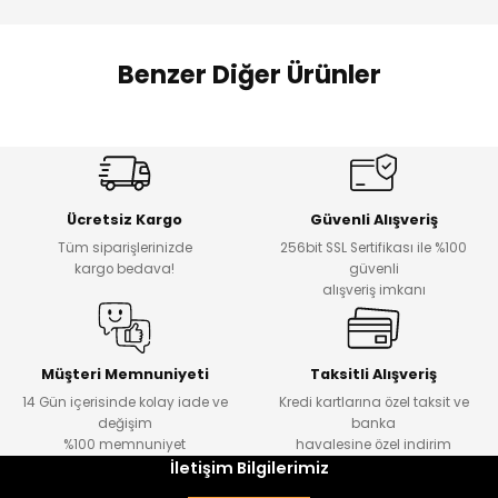
 Alt
lum
Benzer Diğer Ürünler
ka ve Taç
Amine
Amine
lum
%30
%24
Onca Çizgili Erkek Çocuk Şort
Urban Fit Erkek Çocuk Pantolon
Yeni
Yeni
lek
Ücretsiz Kargo
Güvenli Alışveriş
₺ 500
₺ 850
Tüm siparişlerinizde
256bit SSL Sertifikası ile %100
₺ 350
₺ 650
kargo bedava!
güvenli
alışveriş imkanı
Amine
%30
Kampçı Minik Erkek Çocuk 2'li Şortlu Takım
Yeni
Müşteri Memnuniyeti
Taksitli Alışveriş
14 Gün içerisinde kolay iade ve
Kredi kartlarına özel taksit ve
₺ 500
değişim
banka
₺ 350
%100 memnuniyet
havalesine özel indirim
İletişim Bilgilerimiz
Amine