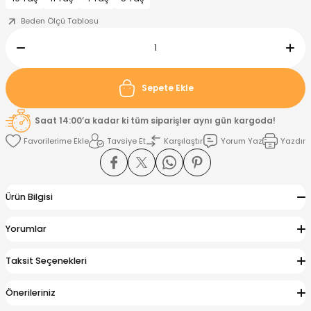
Beden Ölçü Tablosu
nt
Sweatshirt
ise
Pijama Takımı
ntolon
-Shirt
k
Salopet
Sepete Ekle
jama Takımı
Takım
tane Çıkışı ve Zıbın Seti
-shirt
Saat 14:00’a kadar ki tüm siparişler aynı gün kargoda!
Tavsiye Et
Karşılaştır
Yorum Yaz
Yazdır
lopet
Takım Elbise
ntolon
Takım
eatshirt
ek Alt
jama Takımı
ek Alt
Ürün Bilgisi
hirt
lopet
Tulum
Yorumlar
kım
kımı
Taksit Seçenekleri
yt
 Alt
Önerileriniz