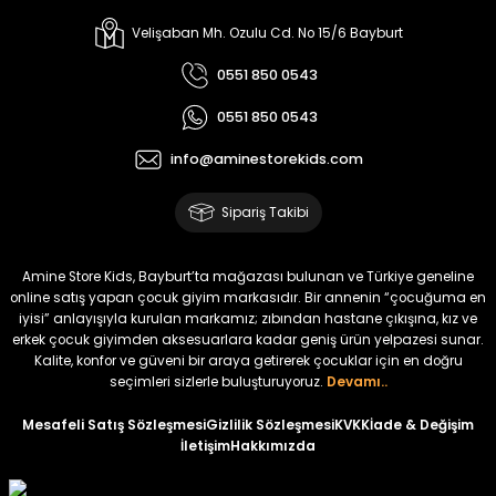
%30
Kampçı Minik Erkek Çocuk 2'li Şortlu Takım
Velişaban Mh. Ozulu Cd. No 15/6 Bayburt
Yeni
0551 850 0543
₺ 500
0551 850 0543
₺ 350
info@aminestorekids.com
Amine
%30
Kampçı Minik Erkek Çocuk 2'li Şortlu Takım
Sipariş Takibi
Yeni
₺ 500
Amine Store Kids, Bayburt’ta mağazası bulunan ve Türkiye geneline
₺ 350
online satış yapan çocuk giyim markasıdır. Bir annenin “çocuğuma en
iyisi” anlayışıyla kurulan markamız; zıbından hastane çıkışına, kız ve
erkek çocuk giyimden aksesuarlara kadar geniş ürün yelpazesi sunar.
Amine
%30
Kalite, konfor ve güveni bir araya getirerek çocuklar için en doğru
Kampçı Minik Erkek Çocuk 2'li Şortlu Takım
seçimleri sizlerle buluşturuyoruz.
Devamı..
Yeni
Mesafeli Satış Sözleşmesi
Gizlilik Sözleşmesi
KVKK
İade & Değişim
İletişim
Hakkımızda
₺ 500
₺ 350