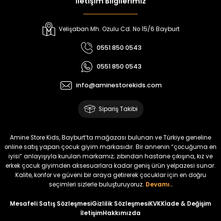
İletişim Bilgilerimiz
Velişaban Mh. Ozulu Cd. No 15/6 Bayburt
0551 850 0543
0551 850 0543
info@aminestorekids.com
Sipariş Takibi
Amine Store Kids, Bayburt’ta mağazası bulunan ve Türkiye geneline
online satış yapan çocuk giyim markasıdır. Bir annenin “çocuğuma en
iyisi” anlayışıyla kurulan markamız; zıbından hastane çıkışına, kız ve
erkek çocuk giyimden aksesuarlara kadar geniş ürün yelpazesi sunar.
Kalite, konfor ve güveni bir araya getirerek çocuklar için en doğru
seçimleri sizlerle buluşturuyoruz.
Devamı..
Mesafeli Satış Sözleşmesi
Gizlilik Sözleşmesi
KVKK
İade & Değişim
İletişim
Hakkımızda