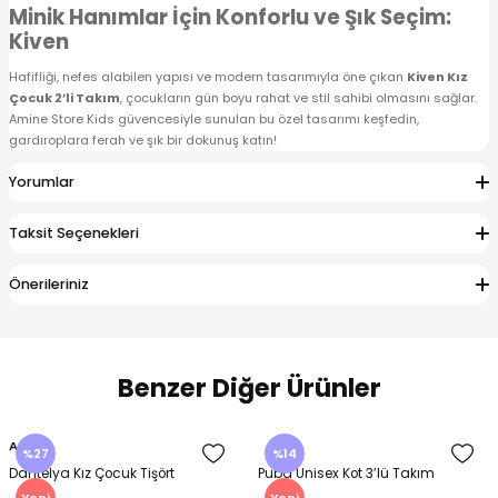
Minik Hanımlar İçin Konforlu ve Şık Seçim:
Kiven
Hafifliği, nefes alabilen yapısı ve modern tasarımıyla öne çıkan
Kiven Kız
Çocuk 2’li Takım
, çocukların gün boyu rahat ve stil sahibi olmasını sağlar.
Amine Store Kids güvencesiyle sunulan bu özel tasarımı keşfedin,
gardıroplara ferah ve şık bir dokunuş katın!
Yorumlar
Taksit Seçenekleri
Önerileriniz
Benzer Diğer Ürünler
Amine
%27
%14
Dantelya Kız Çocuk Tişört
Puba Unisex Kot 3’lü Takım
Yeni
Yeni