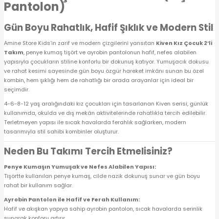
Pantolon)
 Alt
lum
Gün Boyu Rahatlık, Hafif Şıklık ve Modern Stil
ka ve Taç
Amine Store Kids’in zarif ve modern çizgilerini yansıtan
Kiven Kız Çocuk 2’li
Takım
, penye kumaş tişört ve ayrobin pantolonun hafif, nefes alabilen
lum
yapısıyla çocukların stiline konforlu bir dokunuş katıyor. Yumuşacık dokusu
ve rahat kesimi sayesinde gün boyu özgür hareket imkânı sunan bu özel
kombin, hem şıklığı hem de rahatlığı bir arada arayanlar için ideal bir
lek
seçimdir.
4-6-8-12 yaş aralığındaki kız çocukları için tasarlanan Kiven serisi, günlük
kullanımda, okulda ve dış mekân aktivitelerinde rahatlıkla tercih edilebilir.
Terletmeyen yapısı ile sıcak havalarda ferahlık sağlarken, modern
tasarımıyla stil sahibi kombinler oluşturur.
Neden Bu Takımı Tercih Etmelisiniz?
Penye Kumaşın Yumuşak ve Nefes Alabilen Yapısı:
Tişörtte kullanılan penye kumaş, cilde nazik dokunuş sunar ve gün boyu
rahat bir kullanım sağlar.
Ayrobin Pantolon ile Hafif ve Ferah Kullanım:
Hafif ve akışkan yapıya sahip ayrobin pantolon, sıcak havalarda serinlik
sunarak konforu artırır.