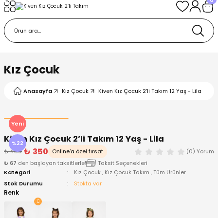
Geri Dön
Geri Dön
Geri Dön
Geri Dön
Geri Dön
k
k
 Ürünleri
iye
 Çorap
iye
tkı, Bere ve Eldiven
Kız Çocuk
dy
 Gömlek
sesuarları
Battaniye
Anasayfa
Kız Çocuk
Kiven Kız Çocuk 2’li Takım 12 Yaş - Lila
orap
ç Giyim
ı, Bere ve Eldiven
Body
Yeni
Kiven Kız Çocuk 2’li Takım 12 Yaş - Lila
ise
Kazak
ttaniye
ıtçıtlı Body
%22
₺ 350
₺ 450
Online'a özel fırsat
(0) Yorum
₺ 67
den başlayan taksitlerle!
Taksit Seçenekleri
k
Mont
dy
Çorap ve Patik
Kategori
Kız Çocuk
,
Kız Çocuk Takım
,
Tüm Ürünler
Stok Durumu
Stokta var
ömlek
Pantolon
ıtlı Body
astane Çıkışı ve Zıbın Seti
Renk
Giyim
Pijama Takımı
rap ve Patik
Pantolon