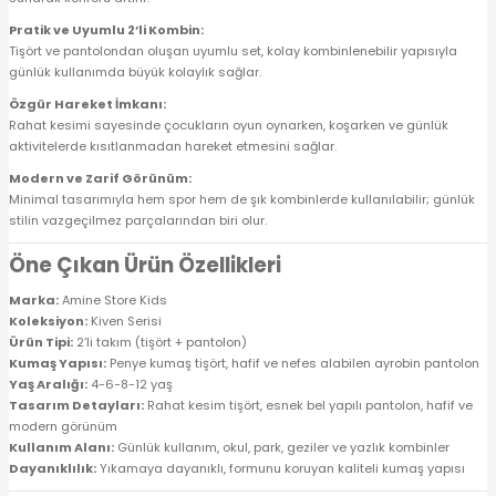
Pratik ve Uyumlu 2’li Kombin:
Tişört ve pantolondan oluşan uyumlu set, kolay kombinlenebilir yapısıyla
günlük kullanımda büyük kolaylık sağlar.
Özgür Hareket İmkanı:
Rahat kesimi sayesinde çocukların oyun oynarken, koşarken ve günlük
aktivitelerde kısıtlanmadan hareket etmesini sağlar.
Modern ve Zarif Görünüm:
Minimal tasarımıyla hem spor hem de şık kombinlerde kullanılabilir; günlük
stilin vazgeçilmez parçalarından biri olur.
Öne Çıkan Ürün Özellikleri
Marka:
Amine Store Kids
Koleksiyon:
Kiven Serisi
Ürün Tipi:
2’li takım (tişört + pantolon)
Kumaş Yapısı:
Penye kumaş tişört, hafif ve nefes alabilen ayrobin pantolon
Yaş Aralığı:
4-6-8-12 yaş
Tasarım Detayları:
Rahat kesim tişört, esnek bel yapılı pantolon, hafif ve
modern görünüm
Kullanım Alanı:
Günlük kullanım, okul, park, geziler ve yazlık kombinler
Dayanıklılık:
Yıkamaya dayanıklı, formunu koruyan kaliteli kumaş yapısı