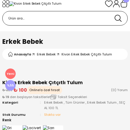
Geri Dön
Geri Dön
Geri Dön
Geri Dön
Geri Dön
k
k
 Ürünleri
iye
 Çorap
iye
tkı, Bere ve Eldiven
Erkek Bebek
dy
 Gömlek
sesuarları
Battaniye
Anasayfa
Erkek Bebek
Kivon Erkek Bebek Çıtçıtlı Tulum
orap
ç Giyim
ı, Bere ve Eldiven
Body
Yeni
Kivon Erkek Bebek Çıtçıtlı Tulum
ise
Kazak
ttaniye
ıtçıtlı Body
%55
₺ 100
₺ 220
Online'a özel fırsat
(0) Yorum
₺ 19
den başlayan taksitlerle!
Taksit Seçenekleri
k
Mont
dy
Çorap ve Patik
Kategori
Erkek Bebek
,
Tüm Ürünler
,
Erkek Bebek Tulum
,
SEÇ
AL 100 TL
ömlek
Pantolon
ıtlı Body
astane Çıkışı ve Zıbın Seti
Stok Durumu
Stokta var
Renk
Giyim
Pijama Takımı
rap ve Patik
Pantolon