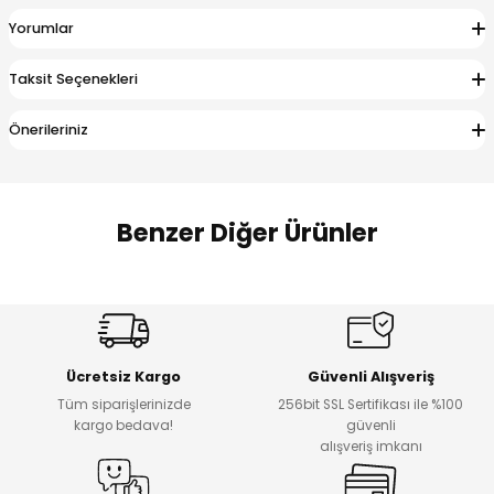
 Alt
lum
Yorumlar
ka ve Taç
Taksit Seçenekleri
Önerileriniz
lum
lek
Benzer Diğer Ürünler
Amine
%30
%17
Cars Erkek Bebek Takımı
Bagi Erkek Çocuk Kot Pantolon
Yeni
Yeni
Ücretsiz Kargo
Güvenli Alışveriş
₺ 500
₺ 700
Tüm siparişlerinizde
256bit SSL Sertifikası ile %100
₺ 350
₺ 580
kargo bedava!
güvenli
alışveriş imkanı
%17
%22