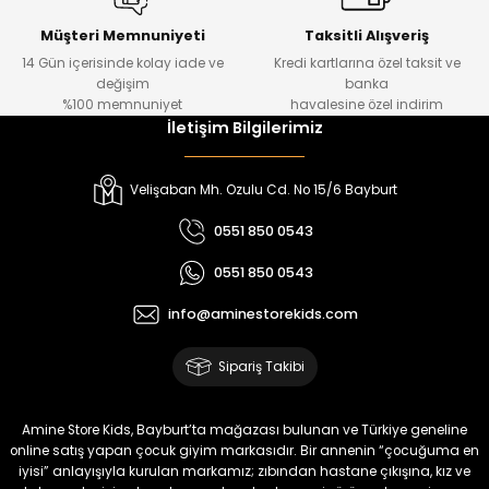
Bagi Erkek Çocuk Kot Pantolon
Luvin Erkek Bebek Tulum
Yeni
Yeni
Müşteri Memnuniyeti
Taksitli Alışveriş
14 Gün içerisinde kolay iade ve
Kredi kartlarına özel taksit ve
₺ 700
₺ 320
değişim
banka
₺ 580
₺ 250
%100 memnuniyet
havalesine özel indirim
İletişim Bilgilerimiz
%22
%22
Luvin Erkek Bebek Tulum
Yelza Erkek Bebek Tulum
Velişaban Mh. Ozulu Cd. No 15/6 Bayburt
Yeni
Yeni
0551 850 0543
₺ 320
₺ 320
0551 850 0543
₺ 250
₺ 250
info@aminestorekids.com
%22
%22
Yovra Erkek Bebek Tulum
Yovra Erkek Bebek Tulum
Sipariş Takibi
Yeni
Yeni
₺ 320
₺ 320
Amine Store Kids, Bayburt’ta mağazası bulunan ve Türkiye geneline
₺ 250
₺ 250
online satış yapan çocuk giyim markasıdır. Bir annenin “çocuğuma en
iyisi” anlayışıyla kurulan markamız; zıbından hastane çıkışına, kız ve