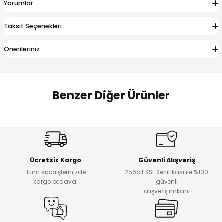
Yorumlar
 Alt
lum
Taksit Seçenekleri
ka ve Taç
Önerileriniz
lum
lek
Benzer Diğer Ürünler
Amine
%27
%14
Dantelya Kız Çocuk Tişört
Puba Unisex Kot 3’lü Takım
Yeni
Yeni
Ücretsiz Kargo
Güvenli Alışveriş
₺ 450
₺ 1.800
Tüm siparişlerinizde
256bit SSL Sertifikası ile %100
₺ 330
₺ 1.550
kargo bedava!
güvenli
alışveriş imkanı
%20
%19
Urban Kız Çocuk Süveterli Tunik Gömlek
Navi Kız Çocuk Kot Pantolon