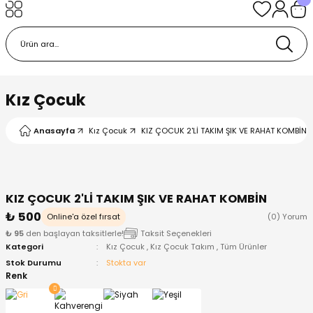
Geri Dön
Geri Dön
Geri Dön
Geri Dön
Geri Dön
k
k
 Ürünleri
iye
 Çorap
iye
tkı, Bere ve Eldiven
Kız Çocuk
dy
 Gömlek
sesuarları
Battaniye
Anasayfa
Kız Çocuk
KIZ ÇOCUK 2'Lİ TAKIM ŞIK VE RAHAT KOMBİN G
orap
ç Giyim
ı, Bere ve Eldiven
Body
KIZ ÇOCUK 2'Lİ TAKIM ŞIK VE RAHAT KOMBİN
ise
Kazak
ttaniye
ıtçıtlı Body
₺ 500
Online'a özel fırsat
(0) Yorum
₺ 95
den başlayan taksitlerle!
Taksit Seçenekleri
k
Mont
dy
Çorap ve Patik
Kategori
Kız Çocuk
,
Kız Çocuk Takım
,
Tüm Ürünler
Stok Durumu
Stokta var
ömlek
Pantolon
ıtlı Body
astane Çıkışı ve Zıbın Seti
Renk
Giyim
Pijama Takımı
rap ve Patik
Pantolon