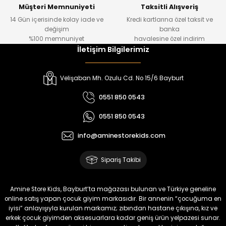
Yeni
Yeni
Müşteri Memnuniyeti
Taksitli Alışveriş
14 Gün içerisinde kolay iade ve
Kredi kartlarına özel taksit ve
₺ 1.000
₺ 800
değişim
banka
₺ 800
₺ 650
%100 memnuniyet
havalesine özel indirim
İletişim Bilgilerimiz
%17
%15
Melra Kız Çocuk Kot Pantolon
Tivon Kız Çocuk 3’lü Takım
Velişaban Mh. Ozulu Cd. No 15/6 Bayburt
Yeni
Yeni
0551 850 0543
₺ 700
₺ 2.750
0551 850 0543
₺ 580
₺ 2.340
info@aminestorekids.com
%22
%22
Koren Kız Çocuk ve Bebek Tayt
Koren Kız Çocuk ve Bebek Tayt
Sipariş Takibi
Yeni
Yeni
₺ 320
₺ 320
Amine Store Kids, Bayburt’ta mağazası bulunan ve Türkiye geneline
₺ 250
₺ 250
online satış yapan çocuk giyim markasıdır. Bir annenin “çocuğuma en
iyisi” anlayışıyla kurulan markamız; zıbından hastane çıkışına, kız ve
erkek çocuk giyimden aksesuarlara kadar geniş ürün yelpazesi sunar.