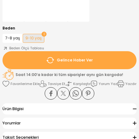
nt
Sweatshirt
ise
Pijama Takımı
Beden
ntolon
-Shirt
k
Salopet
7-8 yaş
9-10 yaş
jama Takımı
Takım
tane Çıkışı ve Zıbın Seti
-shirt
Beden Ölçü Tablosu
Gelince Haber Ver
lopet
Takım Elbise
ntolon
Takım
Saat 14:00’a kadar ki tüm siparişler aynı gün kargoda!
eatshirt
ek Alt
jama Takımı
ek Alt
Tavsiye Et
Karşılaştır
Yorum Yaz
Yazdır
hirt
lopet
Tulum
Ürün Bilgisi
kım
kımı
Yorumlar
yt
 Alt
Taksit Seçenekleri