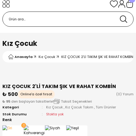
Geri Dön
Geri Dön
Geri Dön
Geri Dön
Geri Dön
k
k
 Ürünleri
iye
 Çorap
iye
tkı, Bere ve Eldiven
Kız Çocuk
dy
 Gömlek
sesuarları
Battaniye
Anasayfa
Kız Çocuk
KIZ ÇOCUK 2'Lİ TAKIM ŞIK VE RAHAT KOMBİN G
orap
ç Giyim
ı, Bere ve Eldiven
Body
KIZ ÇOCUK 2'Lİ TAKIM ŞIK VE RAHAT KOMBİN
ise
Kazak
ttaniye
ıtçıtlı Body
₺ 500
Online'a özel fırsat
(0) Yorum
₺ 95
den başlayan taksitlerle!
Taksit Seçenekleri
k
Mont
dy
Çorap ve Patik
Kategori
Kız Çocuk
,
Kız Çocuk Takım
,
Tüm Ürünler
Stok Durumu
Stokta yok
ömlek
Pantolon
ıtlı Body
astane Çıkışı ve Zıbın Seti
Renk
Giyim
Pijama Takımı
rap ve Patik
Pantolon