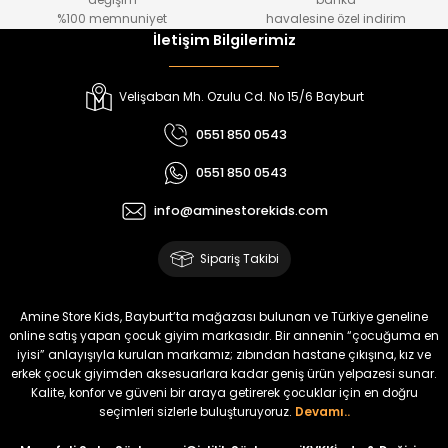
değişim
banka
₺ 800
₺ 650
%100 memnuniyet
havalesine özel indirim
İletişim Bilgilerimiz
%17
%15
Melra Kız Çocuk Kot Pantolon
Tivon Kız Çocuk 3’lü Takım
Velişaban Mh. Ozulu Cd. No 15/6 Bayburt
Yeni
Yeni
0551 850 0543
₺ 700
₺ 2.750
0551 850 0543
₺ 580
₺ 2.340
info@aminestorekids.com
%22
%22
Koren Kız Çocuk ve Bebek Tayt
Koren Kız Çocuk ve Bebek Tayt
Sipariş Takibi
Yeni
Yeni
₺ 320
₺ 320
Amine Store Kids, Bayburt’ta mağazası bulunan ve Türkiye geneline
₺ 250
₺ 250
online satış yapan çocuk giyim markasıdır. Bir annenin “çocuğuma en
iyisi” anlayışıyla kurulan markamız; zıbından hastane çıkışına, kız ve
erkek çocuk giyimden aksesuarlara kadar geniş ürün yelpazesi sunar.
%22
%22
Kalite, konfor ve güveni bir araya getirerek çocuklar için en doğru
Koren Kız Çocuk ve Bebek Tayt
Koren Kız Çocuk ve Bebek Tayt
seçimleri sizlerle buluşturuyoruz.
Devamı..
Yeni
Yeni