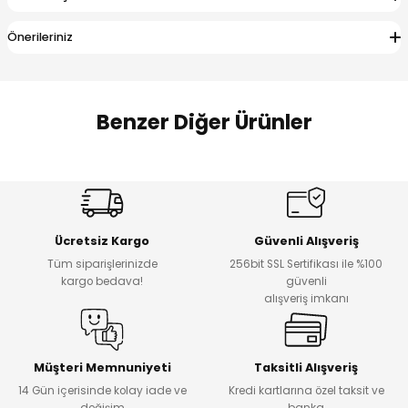
 Alt
lum
Önerileriniz
ka ve Taç
lum
Benzer Diğer Ürünler
lek
Amine
%27
%14
Dantelya Kız Çocuk Tişört
Puba Unisex Kot 3’lü Takım
Yeni
Yeni
Ücretsiz Kargo
Güvenli Alışveriş
₺ 450
₺ 1.800
Tüm siparişlerinizde
256bit SSL Sertifikası ile %100
₺ 330
₺ 1.550
kargo bedava!
güvenli
alışveriş imkanı
%20
%19
Urban Kız Çocuk Süveterli Tunik Gömlek
Navi Kız Çocuk Kot Pantolon
Yeni
Yeni
Müşteri Memnuniyeti
Taksitli Alışveriş
14 Gün içerisinde kolay iade ve
Kredi kartlarına özel taksit ve
₺ 1.000
₺ 800