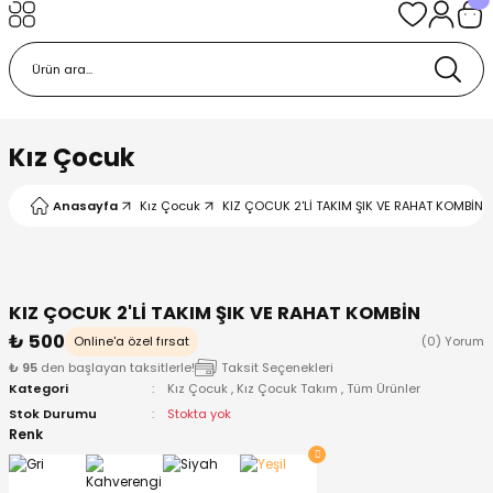
Geri Dön
Geri Dön
Geri Dön
Geri Dön
Geri Dön
k
k
 Ürünleri
iye
 Çorap
iye
tkı, Bere ve Eldiven
Kız Çocuk
dy
 Gömlek
sesuarları
Battaniye
Anasayfa
Kız Çocuk
KIZ ÇOCUK 2'Lİ TAKIM ŞIK VE RAHAT KOMBİN Ye
orap
ç Giyim
ı, Bere ve Eldiven
Body
KIZ ÇOCUK 2'Lİ TAKIM ŞIK VE RAHAT KOMBİN
ise
Kazak
ttaniye
ıtçıtlı Body
₺ 500
Online'a özel fırsat
(0) Yorum
₺ 95
den başlayan taksitlerle!
Taksit Seçenekleri
k
Mont
dy
Çorap ve Patik
Kategori
Kız Çocuk
,
Kız Çocuk Takım
,
Tüm Ürünler
Stok Durumu
Stokta yok
ömlek
Pantolon
ıtlı Body
astane Çıkışı ve Zıbın Seti
Renk
Giyim
Pijama Takımı
rap ve Patik
Pantolon