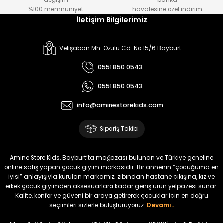
değişim
banka
₺ 800
₺ 650
%100 memnuniyet
havalesine özel indirim
İletişim Bilgilerimiz
%17
%15
Melra Kız Çocuk Kot Pantolon
Tivon Kız Çocuk 3’lü Takım
Velişaban Mh. Ozulu Cd. No 15/6 Bayburt
Yeni
Yeni
0551 850 0543
₺ 700
₺ 2.750
0551 850 0543
₺ 580
₺ 2.340
info@aminestorekids.com
%22
%22
Koren Kız Çocuk ve Bebek Tayt
Koren Kız Çocuk ve Bebek Tayt
Sipariş Takibi
Yeni
Yeni
₺ 320
₺ 320
Amine Store Kids, Bayburt’ta mağazası bulunan ve Türkiye geneline
₺ 250
₺ 250
online satış yapan çocuk giyim markasıdır. Bir annenin “çocuğuma en
iyisi” anlayışıyla kurulan markamız; zıbından hastane çıkışına, kız ve
erkek çocuk giyimden aksesuarlara kadar geniş ürün yelpazesi sunar.
%22
%22
Kalite, konfor ve güveni bir araya getirerek çocuklar için en doğru
Koren Kız Çocuk ve Bebek Tayt
Koren Kız Çocuk ve Bebek Tayt
seçimleri sizlerle buluşturuyoruz.
Devamı..
Yeni
Yeni