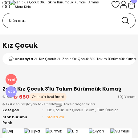
Geri Dön
Geri Dön
Geri Dön
Geri Dön
Geri Dön
k
k
 Ürünleri
iye
 Çorap
iye
tkı, Bere ve Eldiven
Kız Çocuk
dy
 Gömlek
sesuarları
Battaniye
Anasayfa
Kız Çocuk
Zenit Kız Çocuk 3'lü Takım Bürümcük Kumaş
orap
ç Giyim
ı, Bere ve Eldiven
Body
Yeni
Zenit Kız Çocuk 3'lü Takım Bürümcük Kumaş
ise
Kazak
ttaniye
ıtçıtlı Body
%20
₺ 650
₺ 813
Online'a özel fırsat
(0) Yorum
₺ 124
den başlayan taksitlerle!
Taksit Seçenekleri
k
Mont
dy
Çorap ve Patik
Kategori
Kız Çocuk
,
Kız Çocuk Takım
,
Tüm Ürünler
Stok Durumu
Stokta var
ömlek
Pantolon
ıtlı Body
astane Çıkışı ve Zıbın Seti
Renk
Giyim
Pijama Takımı
rap ve Patik
Pantolon