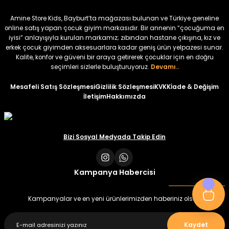
₺ 320
₺ 320
Amine Store Kids, Bayburt’ta mağazası bulunan ve Türkiye geneline
₺ 250
₺ 250
online satış yapan çocuk giyim markasıdır. Bir annenin “çocuğuma en
iyisi” anlayışıyla kurulan markamız; zıbından hastane çıkışına, kız ve
erkek çocuk giyimden aksesuarlara kadar geniş ürün yelpazesi sunar.
%22
%22
Kalite, konfor ve güveni bir araya getirerek çocuklar için en doğru
Koren Kız Çocuk ve Bebek Tayt
Koren Kız Çocuk ve Bebek Tayt
seçimleri sizlerle buluşturuyoruz.
Devamı..
Yeni
Yeni
Mesafeli Satış Sözleşmesi
Gizlilik Sözleşmesi
KVKK
İade & Değişim
İletişim
Hakkımızda
₺ 320
₺ 320
₺ 250
₺ 250
Bizi Sosyal Medyada Takip Edin
Kampanya Habercisi
Kampanyalar ve en yeni ürünlerimizden haberiniz olsun
Kaydet