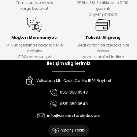
Tüm siparişlerinizde
256bit SSL Sertifikası ile %100
₺ 330
₺ 1.550
kargo bedava!
güvenli
alışveriş imkanı
%20
%19
Urban Kız Çocuk Süveterli Tunik Gömlek
Navi Kız Çocuk Kot Pantolon
Yeni
Yeni
Müşteri Memnuniyeti
Taksitli Alışveriş
14 Gün içerisinde kolay iade ve
Kredi kartlarına özel taksit ve
₺ 1.000
₺ 800
değişim
banka
₺ 800
₺ 650
%100 memnuniyet
havalesine özel indirim
İletişim Bilgilerimiz
%17
%15
Melra Kız Çocuk Kot Pantolon
Tivon Kız Çocuk 3’lü Takım
Velişaban Mh. Ozulu Cd. No 15/6 Bayburt
Yeni
Yeni
0551 850 0543
₺ 700
₺ 2.750
0551 850 0543
₺ 580
₺ 2.340
info@aminestorekids.com
%22
%22
Koren Kız Çocuk ve Bebek Tayt
Koren Kız Çocuk ve Bebek Tayt
Sipariş Takibi
Yeni
Yeni