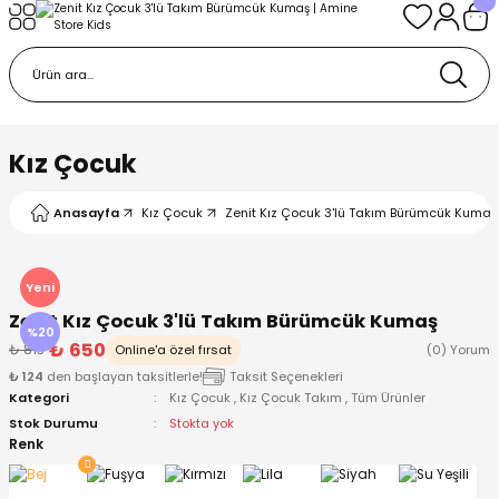
Geri Dön
Geri Dön
Geri Dön
Geri Dön
Geri Dön
k
k
 Ürünleri
iye
 Çorap
iye
tkı, Bere ve Eldiven
Kız Çocuk
dy
 Gömlek
sesuarları
Battaniye
Anasayfa
Kız Çocuk
Zenit Kız Çocuk 3'lü Takım Bürümcük Kumaş 
orap
ç Giyim
ı, Bere ve Eldiven
Body
Yeni
Zenit Kız Çocuk 3'lü Takım Bürümcük Kumaş
ise
Kazak
ttaniye
ıtçıtlı Body
%20
₺ 650
₺ 813
Online'a özel fırsat
(0) Yorum
₺ 124
den başlayan taksitlerle!
Taksit Seçenekleri
k
Mont
dy
Çorap ve Patik
Kategori
Kız Çocuk
,
Kız Çocuk Takım
,
Tüm Ürünler
Stok Durumu
Stokta yok
ömlek
Pantolon
ıtlı Body
astane Çıkışı ve Zıbın Seti
Renk
Giyim
Pijama Takımı
rap ve Patik
Pantolon