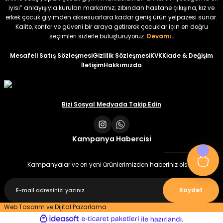
iyisi” anlayışıyla kurulan markamız; zıbından hastane çıkışına, kız ve
erkek çocuk giyimden aksesuarlara kadar geniş ürün yelpazesi sunar.
%22
%22
Kalite, konfor ve güveni bir araya getirerek çocuklar için en doğru
Koren Kız Çocuk ve Bebek Tayt
Koren Kız Çocuk ve Bebek Tayt
seçimleri sizlerle buluşturuyoruz.
Devamı..
Yeni
Yeni
Mesafeli Satış Sözleşmesi
Gizlilik Sözleşmesi
KVKK
İade & Değişim
İletişim
Hakkımızda
₺ 320
₺ 320
₺ 250
₺ 250
Bizi Sosyal Medyada Takip Edin
Kampanya Habercisi
Kampanyalar ve en yeni ürünlerimizden haberiniz olsun
Kaydet
Web Tasarım ve Dijital Pazarlama
ideasoft
ile
e-