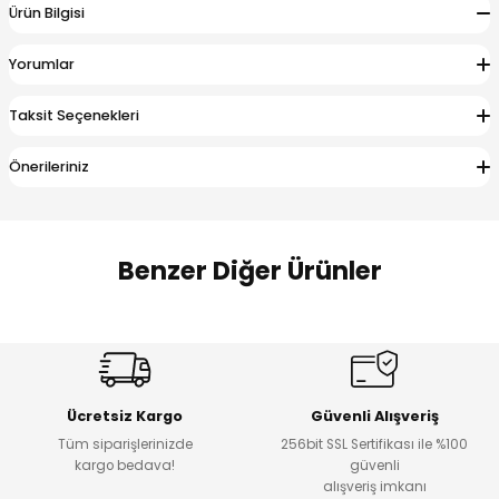
Ürün Bilgisi
 Alt
lum
Yorumlar
ka ve Taç
Taksit Seçenekleri
lum
Önerileriniz
lek
Benzer Diğer Ürünler
Amine
%27
%14
Dantelya Kız Çocuk Tişört
Puba Unisex Kot 3’lü Takım
Yeni
Yeni
Ücretsiz Kargo
Güvenli Alışveriş
₺ 450
₺ 1.800
Tüm siparişlerinizde
256bit SSL Sertifikası ile %100
₺ 330
₺ 1.550
kargo bedava!
güvenli
alışveriş imkanı