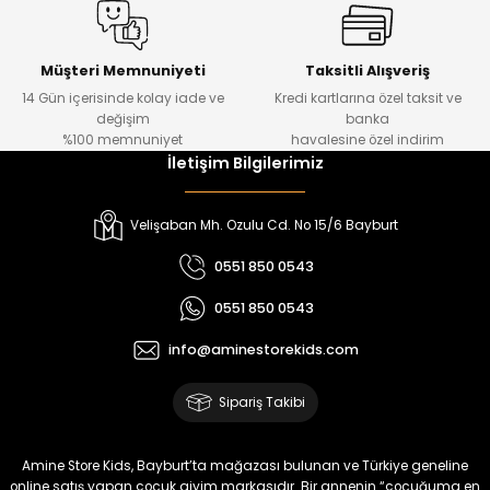
%20
%19
Urban Kız Çocuk Süveterli Tunik Gömlek
Navi Kız Çocuk Kot Pantolon
Yeni
Yeni
Müşteri Memnuniyeti
Taksitli Alışveriş
14 Gün içerisinde kolay iade ve
Kredi kartlarına özel taksit ve
₺ 1.000
₺ 800
değişim
banka
₺ 800
₺ 650
%100 memnuniyet
havalesine özel indirim
İletişim Bilgilerimiz
%17
%15
Melra Kız Çocuk Kot Pantolon
Tivon Kız Çocuk 3’lü Takım
Velişaban Mh. Ozulu Cd. No 15/6 Bayburt
Yeni
Yeni
0551 850 0543
₺ 700
₺ 2.750
0551 850 0543
₺ 580
₺ 2.340
info@aminestorekids.com
%22
%22
Koren Kız Çocuk ve Bebek Tayt
Koren Kız Çocuk ve Bebek Tayt
Sipariş Takibi
Yeni
Yeni
₺ 320
₺ 320
Amine Store Kids, Bayburt’ta mağazası bulunan ve Türkiye geneline
₺ 250
₺ 250
online satış yapan çocuk giyim markasıdır. Bir annenin “çocuğuma en