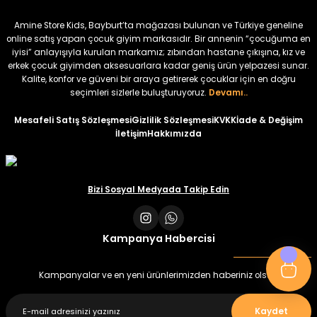
₺ 320
₺ 320
Amine Store Kids, Bayburt’ta mağazası bulunan ve Türkiye geneline
₺ 250
₺ 250
online satış yapan çocuk giyim markasıdır. Bir annenin “çocuğuma en
iyisi” anlayışıyla kurulan markamız; zıbından hastane çıkışına, kız ve
erkek çocuk giyimden aksesuarlara kadar geniş ürün yelpazesi sunar.
%22
%22
Kalite, konfor ve güveni bir araya getirerek çocuklar için en doğru
Koren Kız Çocuk ve Bebek Tayt
Koren Kız Çocuk ve Bebek Tayt
seçimleri sizlerle buluşturuyoruz.
Devamı..
Yeni
Yeni
Mesafeli Satış Sözleşmesi
Gizlilik Sözleşmesi
KVKK
İade & Değişim
İletişim
Hakkımızda
₺ 320
₺ 320
₺ 250
₺ 250
Bizi Sosyal Medyada Takip Edin
Kampanya Habercisi
Kampanyalar ve en yeni ürünlerimizden haberiniz olsun
Kaydet