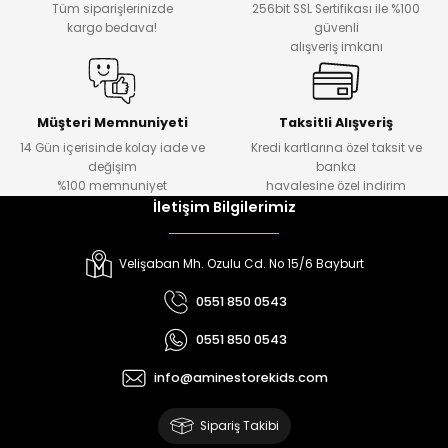
Tüm siparişlerinizde
256bit SSL Sertifikası ile %100
₺ 330
₺ 1.550
kargo bedava!
güvenli
alışveriş imkanı
%20
%19
Urban Kız Çocuk Süveterli Tunik Gömlek
Navi Kız Çocuk Kot Pantolon
Yeni
Yeni
Müşteri Memnuniyeti
Taksitli Alışveriş
14 Gün içerisinde kolay iade ve
Kredi kartlarına özel taksit ve
₺ 1.000
₺ 800
değişim
banka
₺ 800
₺ 650
%100 memnuniyet
havalesine özel indirim
İletişim Bilgilerimiz
%17
%15
Melra Kız Çocuk Kot Pantolon
Tivon Kız Çocuk 3’lü Takım
Velişaban Mh. Ozulu Cd. No 15/6 Bayburt
Yeni
Yeni
0551 850 0543
₺ 700
₺ 2.750
0551 850 0543
₺ 580
₺ 2.340
info@aminestorekids.com
%22
%22
Koren Kız Çocuk ve Bebek Tayt
Koren Kız Çocuk ve Bebek Tayt
Sipariş Takibi
Yeni
Yeni