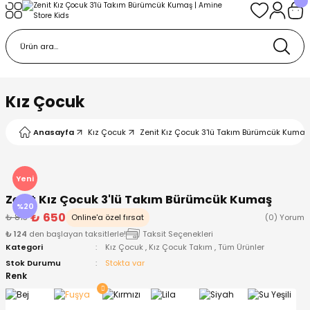
Geri Dön
Geri Dön
Geri Dön
Geri Dön
Geri Dön
k
k
 Ürünleri
iye
 Çorap
iye
tkı, Bere ve Eldiven
Kız Çocuk
dy
 Gömlek
sesuarları
Battaniye
Anasayfa
Kız Çocuk
Zenit Kız Çocuk 3'lü Takım Bürümcük Kumaş
orap
ç Giyim
ı, Bere ve Eldiven
Body
Yeni
Zenit Kız Çocuk 3'lü Takım Bürümcük Kumaş
ise
Kazak
ttaniye
ıtçıtlı Body
%20
₺ 650
₺ 813
Online'a özel fırsat
(0) Yorum
₺ 124
den başlayan taksitlerle!
Taksit Seçenekleri
k
Mont
dy
Çorap ve Patik
Kategori
Kız Çocuk
,
Kız Çocuk Takım
,
Tüm Ürünler
Stok Durumu
Stokta var
ömlek
Pantolon
ıtlı Body
astane Çıkışı ve Zıbın Seti
Renk
Giyim
Pijama Takımı
rap ve Patik
Pantolon