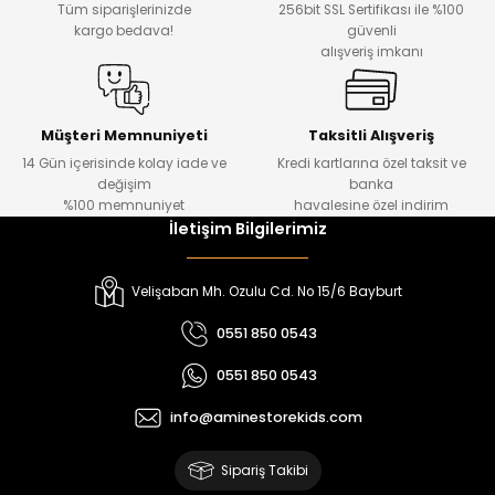
Tüm siparişlerinizde
256bit SSL Sertifikası ile %100
₺ 330
₺ 1.550
kargo bedava!
güvenli
alışveriş imkanı
%20
%19
Urban Kız Çocuk Süveterli Tunik Gömlek
Navi Kız Çocuk Kot Pantolon
Yeni
Yeni
Müşteri Memnuniyeti
Taksitli Alışveriş
14 Gün içerisinde kolay iade ve
Kredi kartlarına özel taksit ve
₺ 1.000
₺ 800
değişim
banka
₺ 800
₺ 650
%100 memnuniyet
havalesine özel indirim
İletişim Bilgilerimiz
%17
%15
Melra Kız Çocuk Kot Pantolon
Tivon Kız Çocuk 3’lü Takım
Velişaban Mh. Ozulu Cd. No 15/6 Bayburt
Yeni
Yeni
0551 850 0543
₺ 700
₺ 2.750
0551 850 0543
₺ 580
₺ 2.340
info@aminestorekids.com
%22
%22
Koren Kız Çocuk ve Bebek Tayt
Koren Kız Çocuk ve Bebek Tayt
Sipariş Takibi
Yeni
Yeni