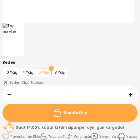
nt
Sweatshirt
ise
Pijama Takımı
ntolon
-Shirt
k
Salopet
jama Takımı
Takım
tane Çıkışı ve Zıbın Seti
-shirt
Beden
lopet
Takım Elbise
ntolon
Takım
10 Yaş
4 Yaş
6 Yaş
8 Yaş
eatshirt
ek Alt
jama Takımı
ek Alt
Beden Ölçü Tablosu
hirt
lopet
Tulum
Sepete Ekle
kım
kımı
Saat 14:00’a kadar ki tüm siparişler aynı gün kargoda!
yt
 Alt
Tavsiye Et
Karşılaştır
Yorum Yaz
Yazdır