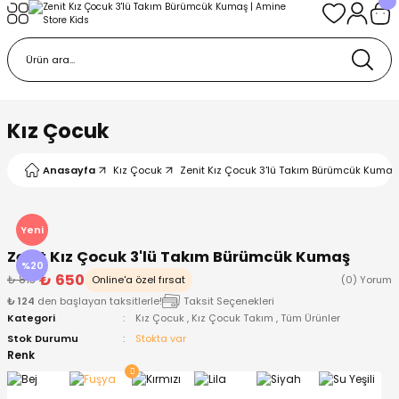
Geri Dön
Geri Dön
Geri Dön
Geri Dön
Geri Dön
k
k
 Ürünleri
iye
 Çorap
iye
tkı, Bere ve Eldiven
Kız Çocuk
dy
 Gömlek
sesuarları
Battaniye
Anasayfa
Kız Çocuk
Zenit Kız Çocuk 3'lü Takım Bürümcük Kumaş
orap
ç Giyim
ı, Bere ve Eldiven
Body
Yeni
Zenit Kız Çocuk 3'lü Takım Bürümcük Kumaş
ise
Kazak
ttaniye
ıtçıtlı Body
%20
₺ 650
₺ 813
Online'a özel fırsat
(0) Yorum
₺ 124
den başlayan taksitlerle!
Taksit Seçenekleri
k
Mont
dy
Çorap ve Patik
Kategori
Kız Çocuk
,
Kız Çocuk Takım
,
Tüm Ürünler
Stok Durumu
Stokta var
ömlek
Pantolon
ıtlı Body
astane Çıkışı ve Zıbın Seti
Renk
Giyim
Pijama Takımı
rap ve Patik
Pantolon