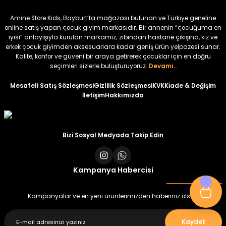
₺ 320
₺ 320
Amine Store Kids, Bayburt’ta mağazası bulunan ve Türkiye geneline
₺ 250
₺ 250
online satış yapan çocuk giyim markasıdır. Bir annenin “çocuğuma en
iyisi” anlayışıyla kurulan markamız; zıbından hastane çıkışına, kız ve
erkek çocuk giyimden aksesuarlara kadar geniş ürün yelpazesi sunar.
%22
%22
Kalite, konfor ve güveni bir araya getirerek çocuklar için en doğru
Koren Kız Çocuk ve Bebek Tayt
Koren Kız Çocuk ve Bebek Tayt
seçimleri sizlerle buluşturuyoruz.
Devamı..
Yeni
Yeni
Mesafeli Satış Sözleşmesi
Gizlilik Sözleşmesi
KVKK
İade & Değişim
İletişim
Hakkımızda
₺ 320
₺ 320
₺ 250
₺ 250
Bizi Sosyal Medyada Takip Edin
Kampanya Habercisi
Kampanyalar ve en yeni ürünlerimizden haberiniz olsun
Kaydet