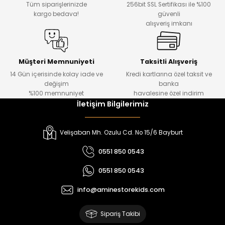
Tüm siparişlerinizde
256bit SSL Sertifikası ile %100
₺ 330
₺ 1.550
kargo bedava!
güvenli
alışveriş imkanı
%20
%19
Urban Kız Çocuk Süveterli Tunik Gömlek
Navi Kız Çocuk Kot Pantolon
Yeni
Yeni
Müşteri Memnuniyeti
Taksitli Alışveriş
14 Gün içerisinde kolay iade ve
Kredi kartlarına özel taksit ve
₺ 1.000
₺ 800
değişim
banka
₺ 800
₺ 650
%100 memnuniyet
havalesine özel indirim
İletişim Bilgilerimiz
%17
%15
Melra Kız Çocuk Kot Pantolon
Tivon Kız Çocuk 3’lü Takım
Velişaban Mh. Ozulu Cd. No 15/6 Bayburt
Yeni
Yeni
0551 850 0543
₺ 700
₺ 2.750
0551 850 0543
₺ 580
₺ 2.340
info@aminestorekids.com
%22
%22
Koren Kız Çocuk ve Bebek Tayt
Koren Kız Çocuk ve Bebek Tayt
Sipariş Takibi
Yeni
Yeni