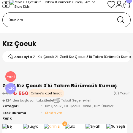
Geri Dön
Geri Dön
Geri Dön
Geri Dön
Geri Dön
k
k
 Ürünleri
iye
 Çorap
iye
tkı, Bere ve Eldiven
Kız Çocuk
dy
 Gömlek
sesuarları
Battaniye
Anasayfa
Kız Çocuk
Zenit Kız Çocuk 3'lü Takım Bürümcük Kumaş 
orap
ç Giyim
ı, Bere ve Eldiven
Body
Yeni
Zenit Kız Çocuk 3'lü Takım Bürümcük Kumaş
ise
Kazak
ttaniye
ıtçıtlı Body
%20
₺ 650
₺ 813
Online'a özel fırsat
(0) Yorum
₺ 124
den başlayan taksitlerle!
Taksit Seçenekleri
k
Mont
dy
Çorap ve Patik
Kategori
Kız Çocuk
,
Kız Çocuk Takım
,
Tüm Ürünler
Stok Durumu
Stokta var
ömlek
Pantolon
ıtlı Body
astane Çıkışı ve Zıbın Seti
Renk
Giyim
Pijama Takımı
rap ve Patik
Pantolon