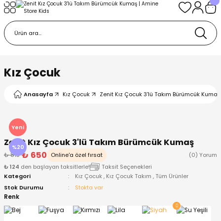
Geri Dön
Geri Dön
Geri Dön
Geri Dön
Geri Dön
k
k
 Ürünleri
iye
 Çorap
iye
tkı, Bere ve Eldiven
Kız Çocuk
dy
 Gömlek
sesuarları
Battaniye
Anasayfa
Kız Çocuk
Zenit Kız Çocuk 3'lü Takım Bürümcük Kumaş
orap
ç Giyim
ı, Bere ve Eldiven
Body
Yeni
Zenit Kız Çocuk 3'lü Takım Bürümcük Kumaş
ise
Kazak
ttaniye
ıtçıtlı Body
%20
₺ 650
₺ 813
Online'a özel fırsat
(0) Yorum
₺ 124
den başlayan taksitlerle!
Taksit Seçenekleri
k
Mont
dy
Çorap ve Patik
Kategori
Kız Çocuk
,
Kız Çocuk Takım
,
Tüm Ürünler
Stok Durumu
Stokta var
ömlek
Pantolon
ıtlı Body
astane Çıkışı ve Zıbın Seti
Renk
Giyim
Pijama Takımı
rap ve Patik
Pantolon