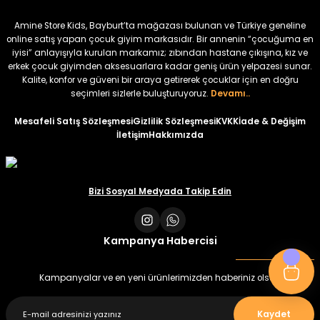
₺ 320
₺ 320
Amine Store Kids, Bayburt’ta mağazası bulunan ve Türkiye geneline
₺ 250
₺ 250
online satış yapan çocuk giyim markasıdır. Bir annenin “çocuğuma en
iyisi” anlayışıyla kurulan markamız; zıbından hastane çıkışına, kız ve
erkek çocuk giyimden aksesuarlara kadar geniş ürün yelpazesi sunar.
%22
%22
Kalite, konfor ve güveni bir araya getirerek çocuklar için en doğru
Koren Kız Çocuk ve Bebek Tayt
Koren Kız Çocuk ve Bebek Tayt
seçimleri sizlerle buluşturuyoruz.
Devamı..
Yeni
Yeni
Mesafeli Satış Sözleşmesi
Gizlilik Sözleşmesi
KVKK
İade & Değişim
İletişim
Hakkımızda
₺ 320
₺ 320
₺ 250
₺ 250
Bizi Sosyal Medyada Takip Edin
Kampanya Habercisi
Kampanyalar ve en yeni ürünlerimizden haberiniz olsun
Kaydet