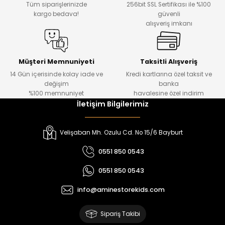
Tüm siparişlerinizde
256bit SSL Sertifikası ile %100
₺ 330
₺ 1.550
kargo bedava!
güvenli
alışveriş imkanı
%20
%19
Urban Kız Çocuk Süveterli Tunik Gömlek
Navi Kız Çocuk Kot Pantolon
Yeni
Yeni
Müşteri Memnuniyeti
Taksitli Alışveriş
14 Gün içerisinde kolay iade ve
Kredi kartlarına özel taksit ve
₺ 1.000
₺ 800
değişim
banka
₺ 800
₺ 650
%100 memnuniyet
havalesine özel indirim
İletişim Bilgilerimiz
%17
%15
Melra Kız Çocuk Kot Pantolon
Tivon Kız Çocuk 3’lü Takım
Velişaban Mh. Ozulu Cd. No 15/6 Bayburt
Yeni
Yeni
0551 850 0543
₺ 700
₺ 2.750
0551 850 0543
₺ 580
₺ 2.340
info@aminestorekids.com
%22
%22
Koren Kız Çocuk ve Bebek Tayt
Koren Kız Çocuk ve Bebek Tayt
Sipariş Takibi
Yeni
Yeni