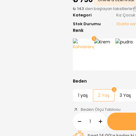
₺ 143
den başlayan taksitlerle!
Kategori
Kız Çocuk
Stok Durumu
Stokta var
Renk
Beden
1 yaş
2 Yaş
3 Yaş
Beden Ölçü Tablosu
Saat 14:00’a kadar ki