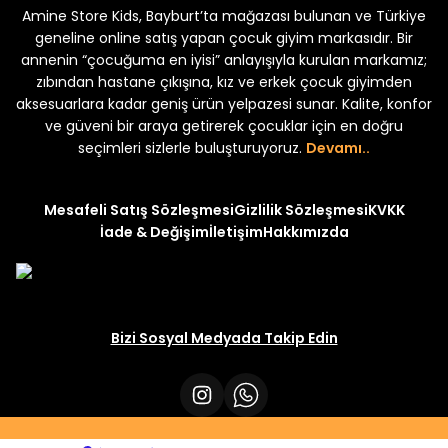
Amine Store Kids, Bayburt’ta mağazası bulunan ve Türkiye
Yeni
Yeni
₺ 250
₺ 250
₺ 320
₺ 320
geneline online satış yapan çocuk giyim markasıdır. Bir
annenin “çocuğuma en iyisi” anlayışıyla kurulan markamız;
zıbından hastane çıkışına, kız ve erkek çocuk giyimden
aksesuarlara kadar geniş ürün yelpazesi sunar. Kalite, konfor
ve güveni bir araya getirerek çocuklar için en doğru
seçimleri sizlerle buluşturuyoruz.
Devamı..
Mesafeli Satış Sözleşmesi
Gizlilik Sözleşmesi
KVKK
İade & Değişim
İletişim
Hakkımızda
Bizi Sosyal Medyada Takip Edin