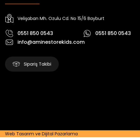
Yeni
Yeni
₺ 2.340
₺ 250
₺ 2.750
₺ 320
Velişaban Mh. Ozulu Cd. No 15/6 Bayburt
0551 850 0543
0551 850 0543
info@aminestorekids.com
Sipariş Takibi
Web Tasarım ve Dijital Pazarlama