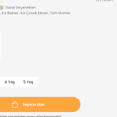
Taksit Seçenekleri
,
Kız Bebek
,
Kız Çocuk Elbise
,
Tüm Ürünler
4 Yaş
5 Yaş
Sepete Ekle
 tüm siparişler aynı gün kargoda!