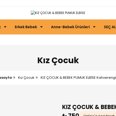
k
Erkek Bebek
Anne-Bebek Ürünleri
SEÇ AL
Kız Çocuk
asayfa
Kız Çocuk
KIZ ÇOCUK & BEBEK PUMUK ELBİSE Kahverengi 
KIZ ÇOCUK & BEBE
₺ 750
Online'a özel fırsat