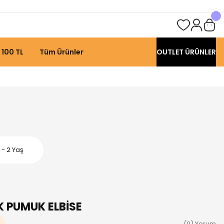
 100 TL
Tüm Ürünler
OUTLET ÜRÜNLER
- 2 Yaş
K PUMUK ELBİSE
(0) Yorum