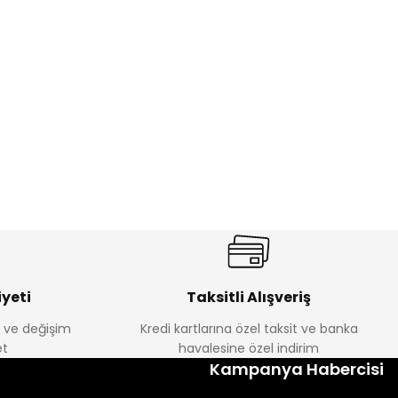
%17
antolon
Melra Kız Çocuk Kot Pantolon
Yeni
₺ 580
₺ 700
yeti
Taksitli Alışveriş
e ve değişim
Kredi kartlarına özel taksit ve banka
t
havalesine özel indirim
%22
Kampanya Habercisi
k Tayt
Koren Kız Çocuk ve Bebek Tayt