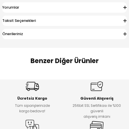
 Alt
lum
Yorumlar
ka ve Taç
Taksit Seçenekleri
Önerileriniz
lum
lek
Benzer Diğer Ürünler
Amine
%27
%14
Dantelya Kız Çocuk Tişört
Puba Unisex Kot 3’lü Takım
Yeni
Yeni
Ücretsiz Kargo
Güvenli Alışveriş
₺ 450
₺ 1.800
Tüm siparişlerinizde
256bit SSL Sertifikası ile %100
₺ 330
₺ 1.550
kargo bedava!
güvenli
alışveriş imkanı
%20
%19