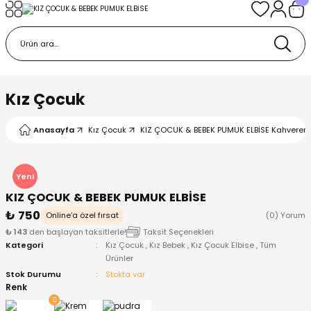
Geri Dön
Geri Dön
Geri Dön
Geri Dön
Geri Dön
k
k
 Ürünleri
iye
 Çorap
iye
tkı, Bere ve Eldiven
Kız Çocuk
dy
 Gömlek
sesuarları
Battaniye
Anasayfa
Kız Çocuk
KIZ ÇOCUK & BEBEK PUMUK ELBİSE Kahvereng
orap
ç Giyim
ı, Bere ve Eldiven
Body
Yeni
KIZ ÇOCUK & BEBEK PUMUK ELBİSE
ise
Kazak
ttaniye
ıtçıtlı Body
₺ 750
Online'a özel fırsat
(0) Yorum
₺ 143
den başlayan taksitlerle!
Taksit Seçenekleri
k
Mont
dy
Çorap ve Patik
Kategori
Kız Çocuk
,
Kız Bebek
,
Kız Çocuk Elbise
,
Tüm
Ürünler
ömlek
Pantolon
ıtlı Body
astane Çıkışı ve Zıbın Seti
Stok Durumu
Stokta var
Renk
Giyim
Pijama Takımı
rap ve Patik
Pantolon