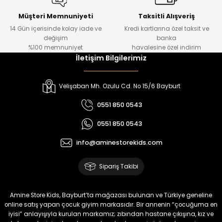
Urban Kız Çocuk Süveterli Tunik Gömlek
Navi Kız Çocuk Kot Pantolon
Yeni
Yeni
Müşteri Memnuniyeti
Taksitli Alışveriş
14 Gün içerisinde kolay iade ve
Kredi kartlarına özel taksit ve
₺ 1.000
₺ 800
değişim
banka
₺ 800
₺ 650
%100 memnuniyet
havalesine özel indirim
İletişim Bilgilerimiz
%17
%15
Melra Kız Çocuk Kot Pantolon
Tivon Kız Çocuk 3’lü Takım
Velişaban Mh. Ozulu Cd. No 15/6 Bayburt
Yeni
Yeni
0551 850 0543
₺ 700
₺ 2.750
0551 850 0543
₺ 580
₺ 2.340
info@aminestorekids.com
%22
%22
Koren Kız Çocuk ve Bebek Tayt
Koren Kız Çocuk ve Bebek Tayt
Sipariş Takibi
Yeni
Yeni
₺ 320
₺ 320
Amine Store Kids, Bayburt’ta mağazası bulunan ve Türkiye geneline
₺ 250
₺ 250
online satış yapan çocuk giyim markasıdır. Bir annenin “çocuğuma en
iyisi” anlayışıyla kurulan markamız; zıbından hastane çıkışına, kız ve