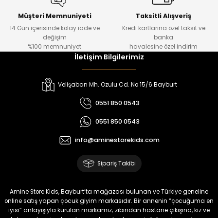
Urban Kız Çocuk Süveterli Tunik Gömlek
Navi Kız Çocuk Kot Pantolon
Yeni
Yeni
Müşteri Memnuniyeti
Taksitli Alışveriş
14 Gün içerisinde kolay iade ve
Kredi kartlarına özel taksit ve
₺ 1.000
₺ 800
değişim
banka
₺ 800
₺ 650
%100 memnuniyet
havalesine özel indirim
İletişim Bilgilerimiz
%17
%15
Melra Kız Çocuk Kot Pantolon
Tivon Kız Çocuk 3’lü Takım
Velişaban Mh. Ozulu Cd. No 15/6 Bayburt
Yeni
Yeni
0551 850 0543
₺ 700
₺ 2.750
0551 850 0543
₺ 580
₺ 2.340
info@aminestorekids.com
%22
%22
Koren Kız Çocuk ve Bebek Tayt
Koren Kız Çocuk ve Bebek Tayt
Sipariş Takibi
Yeni
Yeni
₺ 320
₺ 320
Amine Store Kids, Bayburt’ta mağazası bulunan ve Türkiye geneline
₺ 250
₺ 250
online satış yapan çocuk giyim markasıdır. Bir annenin “çocuğuma en
iyisi” anlayışıyla kurulan markamız; zıbından hastane çıkışına, kız ve