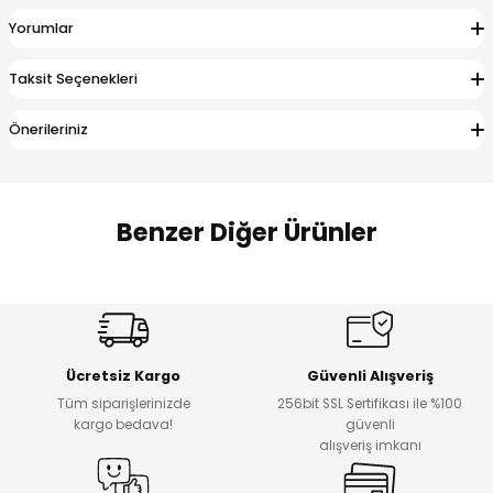
 Alt
lum
Yorumlar
ka ve Taç
Taksit Seçenekleri
Önerileriniz
lum
lek
Benzer Diğer Ürünler
Amine
%27
%14
Dantelya Kız Çocuk Tişört
Puba Unisex Kot 3’lü Takım
Yeni
Yeni
Ücretsiz Kargo
Güvenli Alışveriş
₺ 450
₺ 1.800
Tüm siparişlerinizde
256bit SSL Sertifikası ile %100
₺ 330
₺ 1.550
kargo bedava!
güvenli
alışveriş imkanı
%20
%19