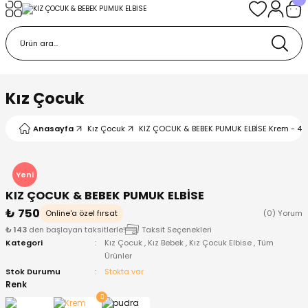
Geri Dön
Geri Dön
Geri Dön
Geri Dön
Geri Dön
k
k
 Ürünleri
iye
 Çorap
iye
tkı, Bere ve Eldiven
Kız Çocuk
dy
 Gömlek
sesuarları
Battaniye
Anasayfa
Kız Çocuk
KIZ ÇOCUK & BEBEK PUMUK ELBİSE Krem - 4 
orap
ç Giyim
ı, Bere ve Eldiven
Body
Yeni
KIZ ÇOCUK & BEBEK PUMUK ELBİSE
ise
Kazak
ttaniye
ıtçıtlı Body
₺ 750
Online'a özel fırsat
(0) Yorum
₺ 143
den başlayan taksitlerle!
Taksit Seçenekleri
k
Mont
dy
Çorap ve Patik
Kategori
Kız Çocuk
,
Kız Bebek
,
Kız Çocuk Elbise
,
Tüm
Ürünler
ömlek
Pantolon
ıtlı Body
astane Çıkışı ve Zıbın Seti
Stok Durumu
Stokta var
Renk
Giyim
Pijama Takımı
rap ve Patik
Pantolon