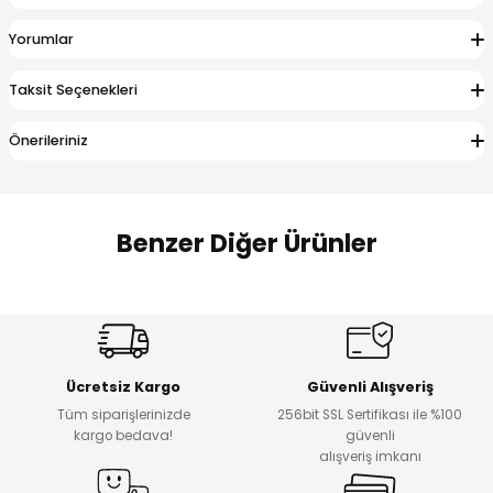
 Alt
lum
Yorumlar
ka ve Taç
Taksit Seçenekleri
lum
Önerileriniz
lek
Benzer Diğer Ürünler
Amine
%27
%14
Dantelya Kız Çocuk Tişört
Puba Unisex Kot 3’lü Takım
Yeni
Yeni
Ücretsiz Kargo
Güvenli Alışveriş
₺ 450
₺ 1.800
Tüm siparişlerinizde
256bit SSL Sertifikası ile %100
₺ 330
₺ 1.550
kargo bedava!
güvenli
alışveriş imkanı
%20
%19