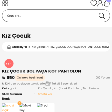
Geri Dön
Geri Dön
Geri Dön
Geri Dön
Geri Dön
k
k
 Ürünleri
iye
 Çorap
iye
tkı, Bere ve Eldiven
Kız Çocuk
dy
 Gömlek
sesuarları
Battaniye
Anasayfa
Kız Çocuk
KIZ ÇOCUK BOL PAÇA KOT PANTOLON mavi aç
orap
ç Giyim
ı, Bere ve Eldiven
Body
Yeni
KIZ ÇOCUK BOL PAÇA KOT PANTOLON
ise
Kazak
ttaniye
ıtçıtlı Body
₺ 650
Online'a özel fırsat
(0) Yorum
₺ 124
den başlayan taksitlerle!
Taksit Seçenekleri
k
Mont
dy
Çorap ve Patik
Kategori
Kız Çocuk
,
Kız Çocuk Pantolon
,
Tüm Ürünler
Stok Durumu
Stokta var
ömlek
Pantolon
ıtlı Body
astane Çıkışı ve Zıbın Seti
Renk
Giyim
Pijama Takımı
rap ve Patik
Pantolon