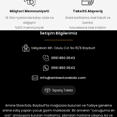
Urban Kız Çocuk Süveterli Tunik Gömlek
Navi Kız Çocuk Kot Pantolon
Yeni
Yeni
Müşteri Memnuniyeti
Taksitli Alışveriş
14 Gün içerisinde kolay iade ve
Kredi kartlarına özel taksit ve
₺ 1.000
₺ 800
değişim
banka
₺ 800
₺ 650
%100 memnuniyet
havalesine özel indirim
İletişim Bilgilerimiz
%17
%15
Melra Kız Çocuk Kot Pantolon
Tivon Kız Çocuk 3’lü Takım
Velişaban Mh. Ozulu Cd. No 15/6 Bayburt
Yeni
Yeni
0551 850 0543
₺ 700
₺ 2.750
0551 850 0543
₺ 580
₺ 2.340
info@aminestorekids.com
%22
%22
Koren Kız Çocuk ve Bebek Tayt
Koren Kız Çocuk ve Bebek Tayt
Sipariş Takibi
Yeni
Yeni
₺ 320
₺ 320
Amine Store Kids, Bayburt’ta mağazası bulunan ve Türkiye geneline
₺ 250
₺ 250
online satış yapan çocuk giyim markasıdır. Bir annenin “çocuğuma en
iyisi” anlayışıyla kurulan markamız; zıbından hastane çıkışına, kız ve